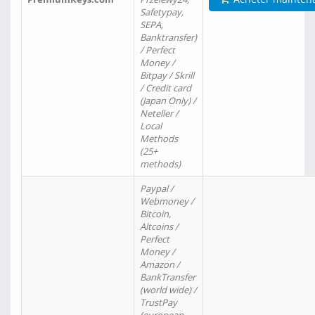
Safetypay,
SEPA,
Banktransfer)
/ Perfect
Money /
Bitpay / Skrill
/ Credit card
(Japan Only) /
Neteller /
Local
Methods
(25+
methods)
Paypal /
Webmoney /
Bitcoin,
Altcoins /
Perfect
Money /
Amazon /
BankTransfer
(world wide) /
TrustPay