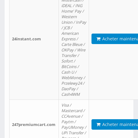
Mistercash /
iDEAL / ING
Home' Pay /
Western
Union / InPay
/ JCB /
American
Acheter mainten
24instant.com
Express /
Carte Bleue /
OKPay / Wire
Transfer /
Sofort /
BitCoins /
Cash U /
WebMoney /
Przelewy24 /
DaoPay /
Cash4WM
Visa /
Mastercard /
CCAvenue /
Paytm /
Acheter mainten
247premiumcart.com
PayUMoney /
UPi Transfer /