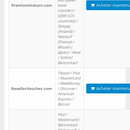
(european
Acheter mainten
PremiumInstant.com
bank
transfer) /
QIWI (CIS
countries) /
Dotpay
(Poland) /
Neosurf
(France) /
Bitcash (
Japan) / Ideal
/ Sofort/
Bancontact
Paypal / Visa
/ MasterCard
/ WebMoney
Acheter mainten
ResellerVoucher.com
/ Discover /
American
Express /
Bitcoin
Visa /
Mastercard /
Bancontact