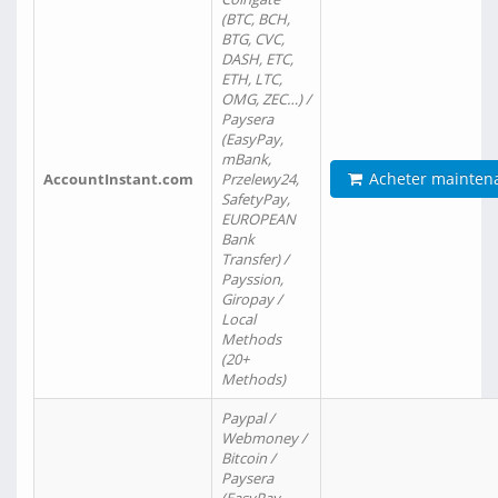
(BTC, BCH,
BTG, CVC,
DASH, ETC,
ETH, LTC,
OMG, ZEC…) /
Paysera
(EasyPay,
mBank,
Acheter mainten
AccountInstant.com
Przelewy24,
SafetyPay,
EUROPEAN
Bank
Transfer) /
Payssion,
Giropay /
Local
Methods
(20+
Methods)
Paypal /
Webmoney /
Bitcoin /
Paysera