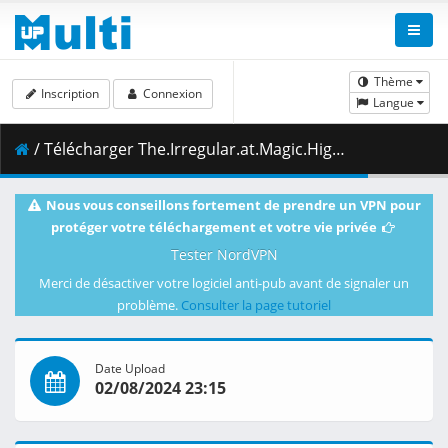
Thème
Inscription
Connexion
Langue
/ Télécharger The.Irregular.at.Magic.High.School.S03E12.Ancient.City.Insurrection.Part.IV.1080p.CR.WEB-DL.AAC2.0.H.264.DUAL-VARYG.mkv.002 ( 464.73 MB )
Nous vous conseillons fortement de prendre un VPN pour
protéger votre téléchargement et votre vie privée
Tester NordVPN
Merci de désactiver votre logiciel anti-pub avant de signaler un
problème.
Consulter la page tutoriel
Date Upload
02/08/2024 23:15