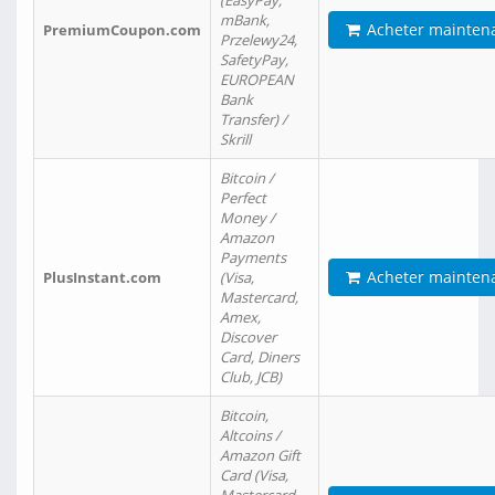
(EasyPay,
mBank,
Acheter mainten
PremiumCoupon.com
Przelewy24,
SafetyPay,
EUROPEAN
Bank
Transfer) /
Skrill
Bitcoin /
Perfect
Money /
Amazon
Payments
Acheter mainten
PlusInstant.com
(Visa,
Mastercard,
Amex,
Discover
Card, Diners
Club, JCB)
Bitcoin,
Altcoins /
Amazon Gift
Card (Visa,