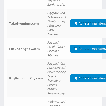
Paysera /
Banktransfer
Paypal / Visa
/ MasterCard
/ Webmoney
Acheter mainten
TakePremium.com
/ Bitcoin /
Bank
Transfer
Paypal /
Credit Card /
Acheter mainten
FileSharingKey.com
Bitcoin /
Altcoins
Paypal / Visa
/ Mastercard
/ Webmoney
/ Bank
Acheter mainten
BuyPremiumKey.com
Transfer /
Perfect
money /
Amazon pay
Webmoney /
Coingate