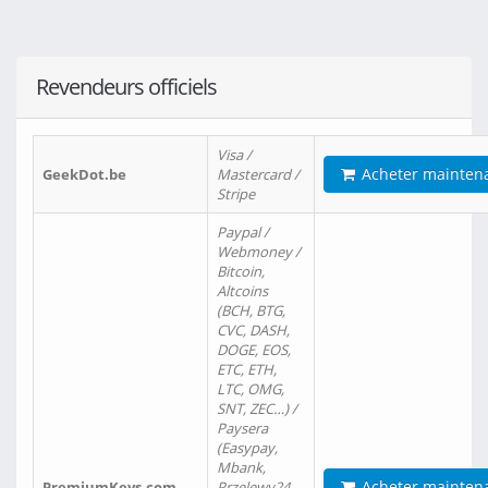
Revendeurs officiels
Visa /
Acheter mainten
GeekDot.be
Mastercard /
Stripe
Paypal /
Webmoney /
Bitcoin,
Altcoins
(BCH, BTG,
CVC, DASH,
DOGE, EOS,
ETC, ETH,
LTC, OMG,
SNT, ZEC…) /
Paysera
(Easypay,
Mbank,
Acheter mainten
PremiumKeys.com
Przelewy24,