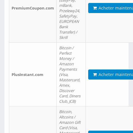
(EasyPay,
mBank,
Acheter mainten
PremiumCoupon.com
Przelewy24,
SafetyPay,
EUROPEAN
Bank
Transfer) /
Skrill
Bitcoin /
Perfect
Money /
Amazon
Payments
Acheter mainten
PlusInstant.com
(Visa,
Mastercard,
Amex,
Discover
Card, Diners
Club, JCB)
Bitcoin,
Altcoins /
Amazon Gift
Card (Visa,