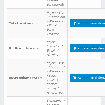
Paysera /
Banktransfer
Paypal / Visa
/ MasterCard
/ Webmoney
Acheter mainten
TakePremium.com
/ Bitcoin /
Bank
Transfer
Paypal /
Credit Card /
Acheter mainten
FileSharingKey.com
Bitcoin /
Altcoins
Paypal / Visa
/ Mastercard
/ Webmoney
/ Bank
Acheter mainten
BuyPremiumKey.com
Transfer /
Perfect
money /
Amazon pay
Webmoney /
Coingate