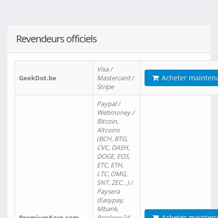
Revendeurs officiels
Visa /
Acheter mainten
GeekDot.be
Mastercard /
Stripe
Paypal /
Webmoney /
Bitcoin,
Altcoins
(BCH, BTG,
CVC, DASH,
DOGE, EOS,
ETC, ETH,
LTC, OMG,
SNT, ZEC…) /
Paysera
(Easypay,
Mbank,
Acheter mainten
PremiumKeys.com
Przelewy24,