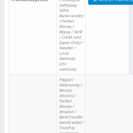
Safetypay,
SEPA,
Banktransfer)
/ Perfect
Money /
Bitpay / Skrill
/ Credit card
(Japan Only) /
Neteller /
Local
Methods
(25+
methods)
Paypal /
Webmoney /
Bitcoin,
Altcoins /
Perfect
Money /
Amazon /
BankTransfer
(world wide) /
TrustPay