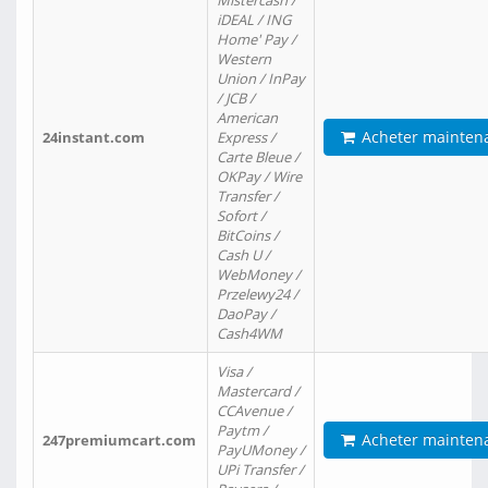
Mistercash /
iDEAL / ING
Home' Pay /
Western
Union / InPay
/ JCB /
American
Acheter mainten
24instant.com
Express /
Carte Bleue /
OKPay / Wire
Transfer /
Sofort /
BitCoins /
Cash U /
WebMoney /
Przelewy24 /
DaoPay /
Cash4WM
Visa /
Mastercard /
CCAvenue /
Paytm /
Acheter mainten
247premiumcart.com
PayUMoney /
UPi Transfer /