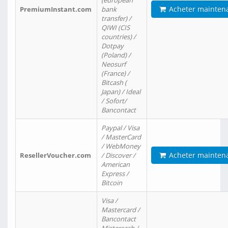
(european
Acheter mainten
PremiumInstant.com
bank
transfer) /
QIWI (CIS
countries) /
Dotpay
(Poland) /
Neosurf
(France) /
Bitcash (
Japan) / Ideal
/ Sofort/
Bancontact
Paypal / Visa
/ MasterCard
/ WebMoney
Acheter mainten
ResellerVoucher.com
/ Discover /
American
Express /
Bitcoin
Visa /
Mastercard /
Bancontact