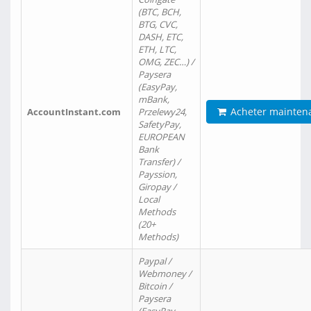
(BTC, BCH,
BTG, CVC,
DASH, ETC,
ETH, LTC,
OMG, ZEC…) /
Paysera
(EasyPay,
mBank,
Acheter mainten
AccountInstant.com
Przelewy24,
SafetyPay,
EUROPEAN
Bank
Transfer) /
Payssion,
Giropay /
Local
Methods
(20+
Methods)
Paypal /
Webmoney /
Bitcoin /
Paysera