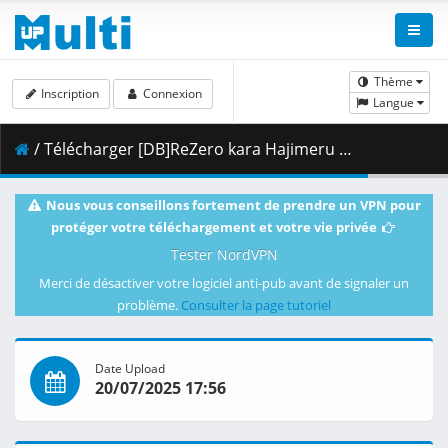
Thème
Inscription
Connexion
Langue
/ Télécharger [DB]ReZero kara Hajimeru Isekai Seikatsu 3rd Season_-_10_(Dual Audio_10bit_BD1080p_x265).mkv.002 ( 317.12 MB )
Nous vous conseillons fortement de prendre un VPN pour
protéger votre téléchargement et votre vie privée
Tester NordVPN
Merci de désactiver votre logiciel anti-pub avant de signaler un
problème.
Consulter la page tutoriel
Date Upload
20/07/2025 17:56