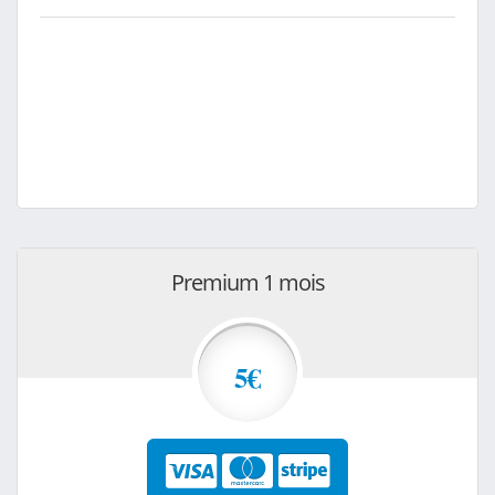
Premium 1 mois
5€