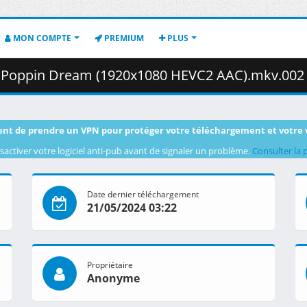
MON COMPTE
PREMIUM
PLUS
oppin Dream (1920x1080 HEVC2 AAC).mkv.002 ( 39
nt de prendre un VPN pour protéger votre téléchargement et votre 
sactiver votre logiciel anti-pub avant de signaler un problème.
Consulter la 
Date dernier téléchargement
21/05/2024 03:22
Propriétaire
Anonyme