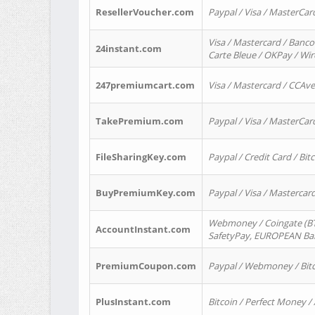
ResellerVoucher.com
Paypal / Visa / MasterCar
Visa / Mastercard / Banco
24instant.com
Carte Bleue / OKPay / Wi
247premiumcart.com
Visa / Mastercard / CCAv
TakePremium.com
Paypal / Visa / MasterCar
FileSharingKey.com
Paypal / Credit Card / Bitc
BuyPremiumKey.com
Paypal / Visa / Masterca
Webmoney / Coingate (BTC
AccountInstant.com
SafetyPay, EUROPEAN Bank
PremiumCoupon.com
Paypal / Webmoney / Bitc
PlusInstant.com
Bitcoin / Perfect Money /