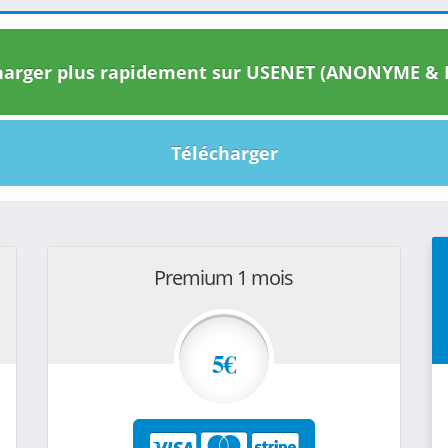
arger plus rapidement sur USENET (ANONYME & I
Télécharger
Premium 1 mois
5€