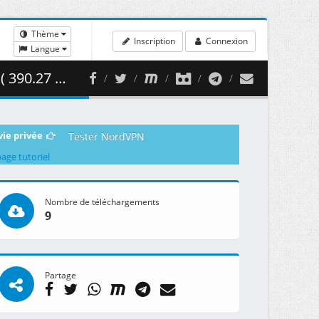
Thème
Inscription
Connexion
Langue
0.27 MB )
vie privée
Tester NordVPN
page tutoriel
Nombre de téléchargements
9
Partage