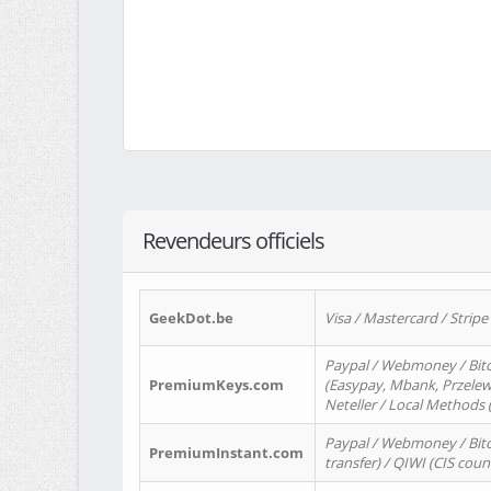
Revendeurs officiels
GeekDot.be
Visa / Mastercard / Stripe
Paypal / Webmoney / Bitc
PremiumKeys.com
(Easypay, Mbank, Przelewy2
Neteller / Local Methods
Paypal / Webmoney / Bitc
PremiumInstant.com
transfer) / QIWI (CIS coun