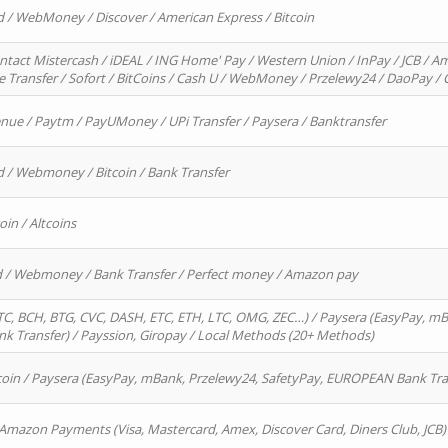
d / WebMoney / Discover / American Express / Bitcoin
ntact Mistercash / iDEAL / ING Home' Pay / Western Union / InPay / JCB / Am
re Transfer / Sofort / BitCoins / Cash U / WebMoney / Przelewy24 / DaoPay 
enue / Paytm / PayUMoney / UPi Transfer / Paysera / Banktransfer
d / Webmoney / Bitcoin / Bank Transfer
oin / Altcoins
rd / Webmoney / Bank Transfer / Perfect money / Amazon pay
, BCH, BTG, CVC, DASH, ETC, ETH, LTC, OMG, ZEC…) / Paysera (EasyPay, mB
 Transfer) / Payssion, Giropay / Local Methods (20+ Methods)
oin / Paysera (EasyPay, mBank, Przelewy24, SafetyPay, EUROPEAN Bank Transf
 Amazon Payments (Visa, Mastercard, Amex, Discover Card, Diners Club, JCB)