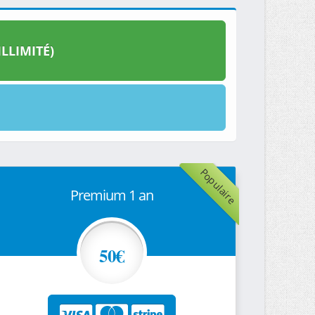
LLIMITÉ)
Populaire
Premium 1 an
50€