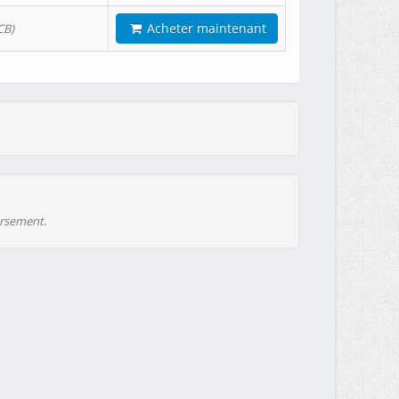
Acheter maintenant
CB)
ursement.