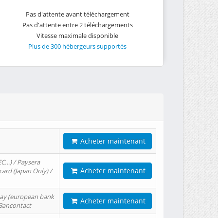
Pas d'attente avant téléchargement
Pas d'attente entre 2 téléchargements
Vitesse maximale disponible
Plus de 300 hébergeurs supportés
Acheter maintenant
EC…) / Paysera
Acheter maintenant
card (Japan Only) /
tPay (european bank
Acheter maintenant
/ Bancontact