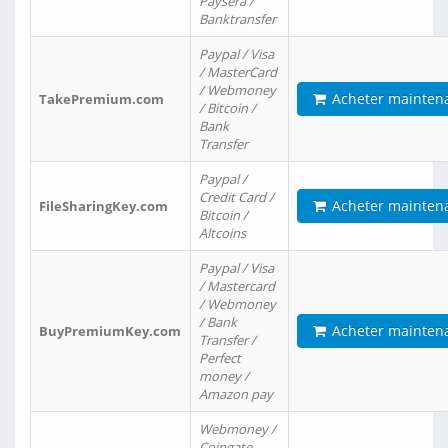
Paysera /
Banktransfer
Paypal / Visa
/ MasterCard
/ Webmoney
Acheter mainten
TakePremium.com
/ Bitcoin /
Bank
Transfer
Paypal /
Credit Card /
Acheter mainten
FileSharingKey.com
Bitcoin /
Altcoins
Paypal / Visa
/ Mastercard
/ Webmoney
/ Bank
Acheter mainten
BuyPremiumKey.com
Transfer /
Perfect
money /
Amazon pay
Webmoney /
Coingate