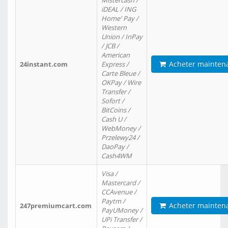
Mistercash /
iDEAL / ING
Home' Pay /
Western
Union / InPay
/ JCB /
American
Acheter mainten
24instant.com
Express /
Carte Bleue /
OKPay / Wire
Transfer /
Sofort /
BitCoins /
Cash U /
WebMoney /
Przelewy24 /
DaoPay /
Cash4WM
Visa /
Mastercard /
CCAvenue /
Paytm /
Acheter mainten
247premiumcart.com
PayUMoney /
UPi Transfer /