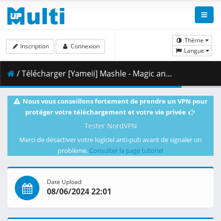
Thème
Inscription
Connexion
Langue
/ Télécharger [Yameii] Mashle - Magic and Muscles - S02E12 [English Dub] [CR WEB-DL 1080p] [3E61CAEA].mkv.002 ( 456.87 MB )
Nous vous conseillons fortement de prendre un VPN pour
protéger votre téléchargement et votre vie privée
Tester NordVPN
Merci de désactiver votre logiciel anti-pub avant de signaler un
problème.
Consulter la page tutoriel
Date Upload
08/06/2024 22:01