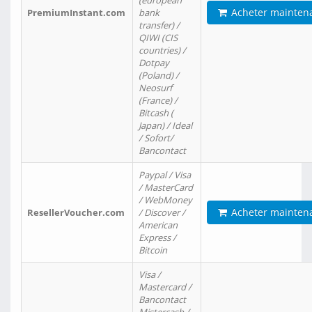
(european
Acheter mainten
PremiumInstant.com
bank
transfer) /
QIWI (CIS
countries) /
Dotpay
(Poland) /
Neosurf
(France) /
Bitcash (
Japan) / Ideal
/ Sofort/
Bancontact
Paypal / Visa
/ MasterCard
/ WebMoney
Acheter mainten
ResellerVoucher.com
/ Discover /
American
Express /
Bitcoin
Visa /
Mastercard /
Bancontact