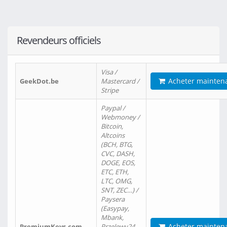
Revendeurs officiels
Visa /
Acheter mainten
GeekDot.be
Mastercard /
Stripe
Paypal /
Webmoney /
Bitcoin,
Altcoins
(BCH, BTG,
CVC, DASH,
DOGE, EOS,
ETC, ETH,
LTC, OMG,
SNT, ZEC…) /
Paysera
(Easypay,
Mbank,
Acheter mainten
PremiumKeys.com
Przelewy24,