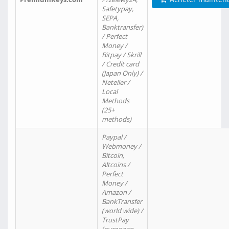
Safetypay,
SEPA,
Banktransfer)
/ Perfect
Money /
Bitpay / Skrill
/ Credit card
(Japan Only) /
Neteller /
Local
Methods
(25+
methods)
Paypal /
Webmoney /
Bitcoin,
Altcoins /
Perfect
Money /
Amazon /
BankTransfer
(world wide) /
TrustPay