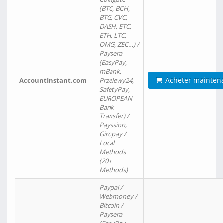
(BTC, BCH,
BTG, CVC,
DASH, ETC,
ETH, LTC,
OMG, ZEC…) /
Paysera
(EasyPay,
mBank,
Acheter mainten
AccountInstant.com
Przelewy24,
SafetyPay,
EUROPEAN
Bank
Transfer) /
Payssion,
Giropay /
Local
Methods
(20+
Methods)
Paypal /
Webmoney /
Bitcoin /
Paysera