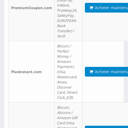
(EasyPay,
mBank,
Acheter mainten
PremiumCoupon.com
Przelewy24,
SafetyPay,
EUROPEAN
Bank
Transfer) /
Skrill
Bitcoin /
Perfect
Money /
Amazon
Payments
Acheter mainten
PlusInstant.com
(Visa,
Mastercard,
Amex,
Discover
Card, Diners
Club, JCB)
Bitcoin,
Altcoins /
Amazon Gift
Card (Visa,