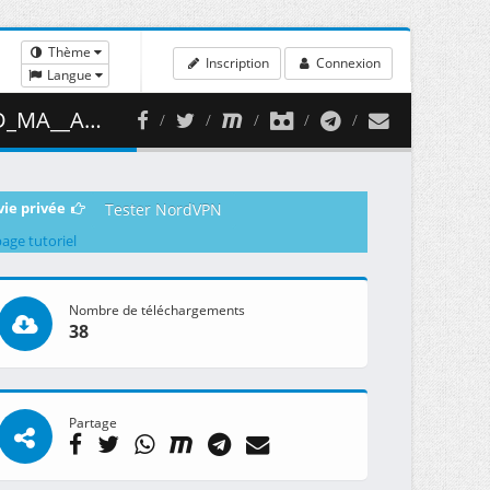
Thème
Inscription
Connexion
Langue
 254.81 MB )
vie privée
Tester NordVPN
page tutoriel
Nombre de téléchargements
38
Partage