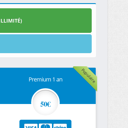
LLIMITÉ)
Populaire
Premium 1 an
50€