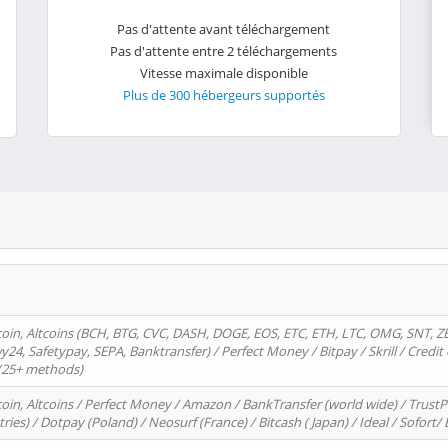
Pas d'attente avant téléchargement
Pas d'attente entre 2 téléchargements
Vitesse maximale disponible
Plus de 300 hébergeurs supportés
oin, Altcoins (BCH, BTG, CVC, DASH, DOGE, EOS, ETC, ETH, LTC, OMG, SNT, Z
4, Safetypay, SEPA, Banktransfer) / Perfect Money / Bitpay / Skrill / Credit 
 (25+ methods)
oin, Altcoins / Perfect Money / Amazon / BankTransfer (world wide) / Trus
tries) / Dotpay (Poland) / Neosurf (France) / Bitcash ( Japan) / Ideal / Sofort