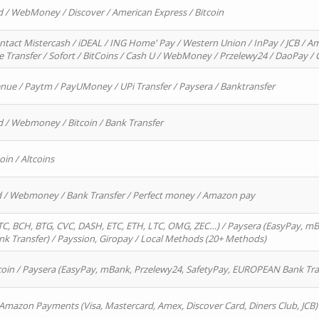
d / WebMoney / Discover / American Express / Bitcoin
ntact Mistercash / iDEAL / ING Home' Pay / Western Union / InPay / JCB / Am
re Transfer / Sofort / BitCoins / Cash U / WebMoney / Przelewy24 / DaoPay 
enue / Paytm / PayUMoney / UPi Transfer / Paysera / Banktransfer
d / Webmoney / Bitcoin / Bank Transfer
oin / Altcoins
rd / Webmoney / Bank Transfer / Perfect money / Amazon pay
, BCH, BTG, CVC, DASH, ETC, ETH, LTC, OMG, ZEC…) / Paysera (EasyPay, mB
 Transfer) / Payssion, Giropay / Local Methods (20+ Methods)
oin / Paysera (EasyPay, mBank, Przelewy24, SafetyPay, EUROPEAN Bank Transf
 Amazon Payments (Visa, Mastercard, Amex, Discover Card, Diners Club, JCB)