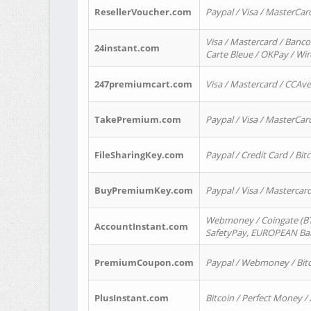
ResellerVoucher.com
Paypal / Visa / MasterCar
Visa / Mastercard / Banco
24instant.com
Carte Bleue / OKPay / Wi
247premiumcart.com
Visa / Mastercard / CCAv
TakePremium.com
Paypal / Visa / MasterCar
FileSharingKey.com
Paypal / Credit Card / Bitc
BuyPremiumKey.com
Paypal / Visa / Masterca
Webmoney / Coingate (BTC
AccountInstant.com
SafetyPay, EUROPEAN Bank
PremiumCoupon.com
Paypal / Webmoney / Bitc
PlusInstant.com
Bitcoin / Perfect Money /