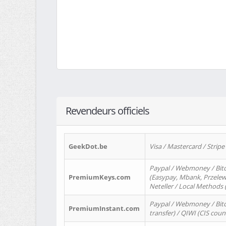
Revendeurs officiels
GeekDot.be
Visa / Mastercard / Stripe
Paypal / Webmoney / Bitc
PremiumKeys.com
(Easypay, Mbank, Przelewy2
Neteller / Local Methods
Paypal / Webmoney / Bitc
PremiumInstant.com
transfer) / QIWI (CIS coun