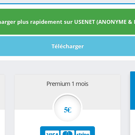
arger plus rapidement sur USENET (ANONYME & I
Télécharger
Premium 1 mois
5€