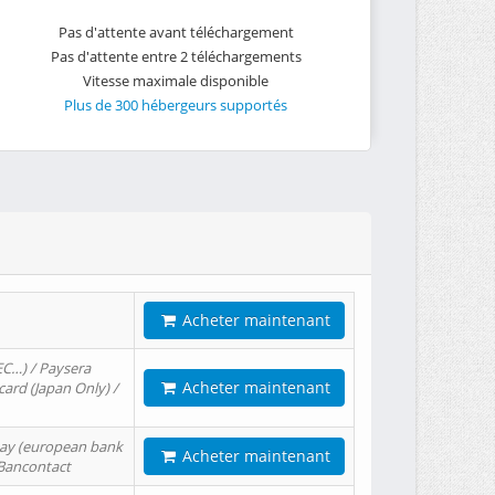
Pas d'attente avant téléchargement
Pas d'attente entre 2 téléchargements
Vitesse maximale disponible
Plus de 300 hébergeurs supportés
Acheter maintenant
EC…) / Paysera
Acheter maintenant
card (Japan Only) /
tPay (european bank
Acheter maintenant
/ Bancontact