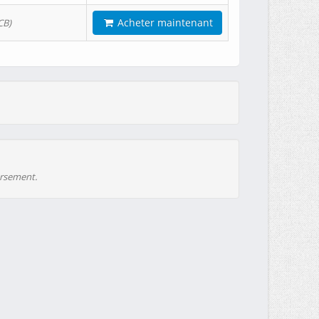
Acheter maintenant
CB)
ursement.