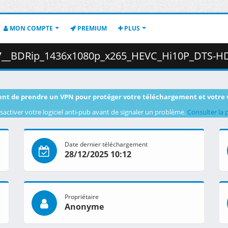
MON COMPTE
PREMIUM
PLUS
080p_x265_HEVC_Hi10P_DTS-HD_MA__AC3__Dual_Audio__sxales_.mkv.001 (
nt de prendre un VPN pour protéger votre téléchargement et votre 
sactiver votre logiciel anti-pub avant de signaler un problème.
Consulter la 
Date dernier téléchargement
28/12/2025 10:12
Propriétaire
Anonyme