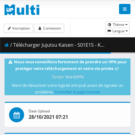
Thème
Inscription
Connexion
Langue
/ Télécharger Jujutsu Kaisen - S01E15 - Kyoto Sister School Exchange Event - Group Battle 1 -.mkv.001 ( 300.70 MB )
Nous vous conseillons fortement de prendre un VPN pour
protéger votre téléchargement et votre vie privée
Tester NordVPN
Merci de désactiver votre logiciel anti-pub avant de signaler un
problème.
Consulter la page tutoriel
Date Upload
28/10/2021 07:21