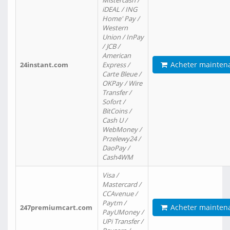
Mistercash /
iDEAL / ING
Home' Pay /
Western
Union / InPay
/ JCB /
American
Acheter mainten
24instant.com
Express /
Carte Bleue /
OKPay / Wire
Transfer /
Sofort /
BitCoins /
Cash U /
WebMoney /
Przelewy24 /
DaoPay /
Cash4WM
Visa /
Mastercard /
CCAvenue /
Paytm /
Acheter mainten
247premiumcart.com
PayUMoney /
UPi Transfer /