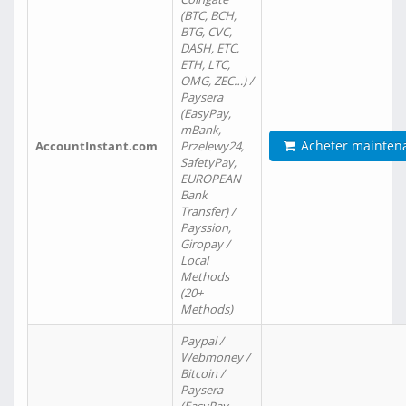
(BTC, BCH,
BTG, CVC,
DASH, ETC,
ETH, LTC,
OMG, ZEC…) /
Paysera
(EasyPay,
mBank,
Acheter mainten
AccountInstant.com
Przelewy24,
SafetyPay,
EUROPEAN
Bank
Transfer) /
Payssion,
Giropay /
Local
Methods
(20+
Methods)
Paypal /
Webmoney /
Bitcoin /
Paysera