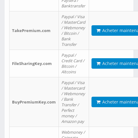
Paysera /
Banktransfer
Paypal / Visa
/ MasterCard
/ Webmoney
Acheter mainten
TakePremium.com
/ Bitcoin /
Bank
Transfer
Paypal /
Credit Card /
Acheter mainten
FileSharingKey.com
Bitcoin /
Altcoins
Paypal / Visa
/ Mastercard
/ Webmoney
/ Bank
Acheter mainten
BuyPremiumKey.com
Transfer /
Perfect
money /
Amazon pay
Webmoney /
Coingate