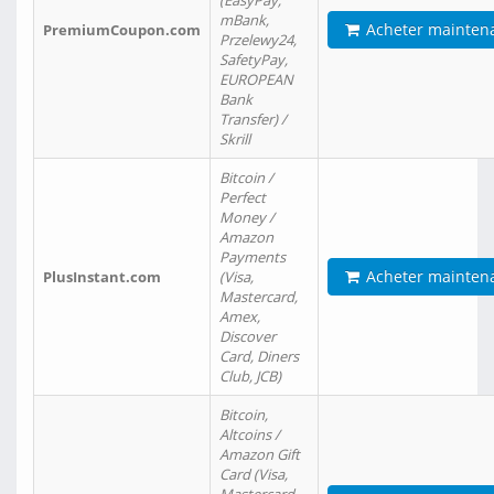
(EasyPay,
mBank,
Acheter mainten
PremiumCoupon.com
Przelewy24,
SafetyPay,
EUROPEAN
Bank
Transfer) /
Skrill
Bitcoin /
Perfect
Money /
Amazon
Payments
Acheter mainten
PlusInstant.com
(Visa,
Mastercard,
Amex,
Discover
Card, Diners
Club, JCB)
Bitcoin,
Altcoins /
Amazon Gift
Card (Visa,