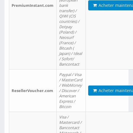
(european
Acheter mainten
PremiumInstant.com
bank
transfer) /
QIWI (CIS
countries) /
Dotpay
(Poland) /
Neosurf
(France) /
Bitcash (
Japan) / Ideal
/ Sofort/
Bancontact
Paypal / Visa
/ MasterCard
/ WebMoney
Acheter mainten
ResellerVoucher.com
/ Discover /
American
Express /
Bitcoin
Visa /
Mastercard /
Bancontact