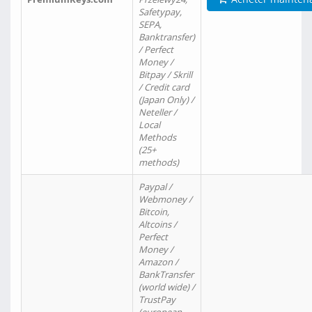
Safetypay,
SEPA,
Banktransfer)
/ Perfect
Money /
Bitpay / Skrill
/ Credit card
(Japan Only) /
Neteller /
Local
Methods
(25+
methods)
Paypal /
Webmoney /
Bitcoin,
Altcoins /
Perfect
Money /
Amazon /
BankTransfer
(world wide) /
TrustPay