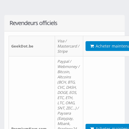
Revendeurs officiels
Visa /
Acheter mainten
GeekDot.be
Mastercard /
Stripe
Paypal /
Webmoney /
Bitcoin,
Altcoins
(BCH, BTG,
CVC, DASH,
DOGE, EOS,
ETC, ETH,
LTC, OMG,
SNT, ZEC…) /
Paysera
(Easypay,
Mbank,
Acheter mainten
PremiumKeys.com
Przelewy24,