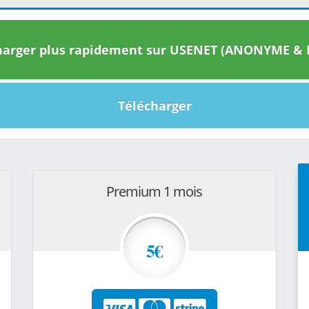
arger plus rapidement sur USENET (ANONYME & I
Télécharger
Premium 1 mois
5€