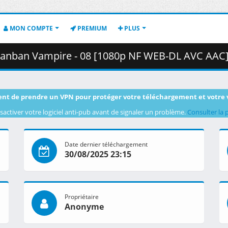
MON COMPTE
PREMIUM
PLUS
e - 08 [1080p NF WEB-DL AVC AAC][MultiSub][883F908F].mkv.002 (
nt de prendre un VPN pour protéger votre téléchargement et votre 
sactiver votre logiciel anti-pub avant de signaler un problème.
Consulter la 
Date dernier téléchargement
30/08/2025 23:15
Propriétaire
Anonyme