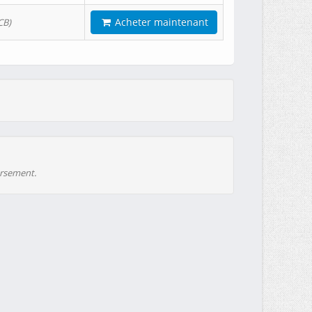
Acheter maintenant
CB)
ursement.