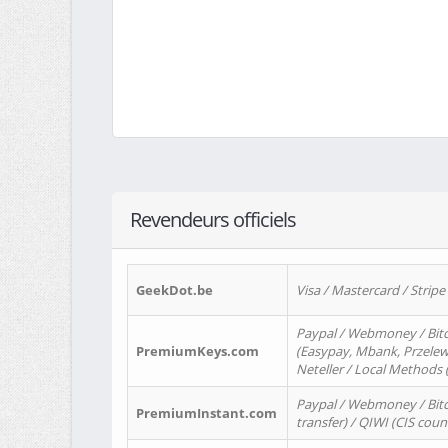
Revendeurs officiels
GeekDot.be
Visa / Mastercard / Stripe
Paypal / Webmoney / Bitc
PremiumKeys.com
(Easypay, Mbank, Przelewy2
Neteller / Local Methods
Paypal / Webmoney / Bitc
PremiumInstant.com
transfer) / QIWI (CIS coun