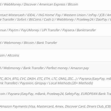
d / WebMoney / Discover / American Express / Bitcoin
ntact Mistercash / iDEAL / ING Home' Pay / Western Union / InPay / JCB / Am
re Transfer / Sofort / BitCoins / Cash U / WebMoney / Przelewy24 / DaoPay 
enue / Paytm / PayUMoney / UPi Transfer / Paysera / Banktransfer
d / Webmoney / Bitcoin / Bank Transfer
oin / Altcoins
rd / Webmoney / Bank Transfer / Perfect money / Amazon pay
, BCH, BTG, CVC, DASH, ETC, ETH, LTC, OMG, ZEC…) / Paysera (EasyPay, mB
 Transfer) / Payssion, Giropay / Local Methods (20+ Methods)
oin / Paysera (EasyPay, mBank, Przelewy24, SafetyPay, EUROPEAN Bank Transf
 Amazon Payments (Visa, Mastercard, Amex, Discover Card, Diners Club, JCB)