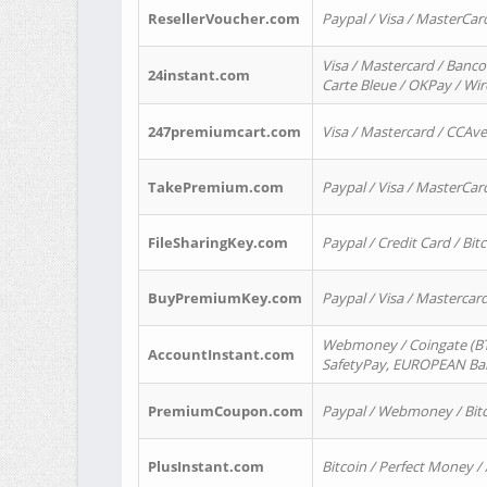
ResellerVoucher.com
Paypal / Visa / MasterCar
Visa / Mastercard / Banco
24instant.com
Carte Bleue / OKPay / Wi
247premiumcart.com
Visa / Mastercard / CCAv
TakePremium.com
Paypal / Visa / MasterCar
FileSharingKey.com
Paypal / Credit Card / Bitc
BuyPremiumKey.com
Paypal / Visa / Masterca
Webmoney / Coingate (BTC
AccountInstant.com
SafetyPay, EUROPEAN Bank
PremiumCoupon.com
Paypal / Webmoney / Bitc
PlusInstant.com
Bitcoin / Perfect Money /