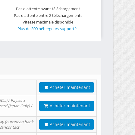
Pas d'attente avant téléchargement
Pas d'attente entre 2 téléchargements
Vitesse maximale disponible
Plus de 300 hébergeurs supportés
Acheter maintenant
EC…) / Paysera
Acheter maintenant
card (Japan Only) /
tPay (european bank
Acheter maintenant
/ Bancontact