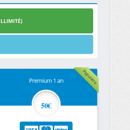
LLIMITÉ)
Populaire
Premium 1 an
50€