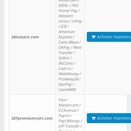
Mistercash /
iDEAL / ING
Home' Pay /
Western
Union / InPay
/ JCB /
American
Acheter mainten
24instant.com
Express /
Carte Bleue /
OKPay / Wire
Transfer /
Sofort /
BitCoins /
Cash U /
WebMoney /
Przelewy24 /
DaoPay /
Cash4WM
Visa /
Mastercard /
CCAvenue /
Paytm /
Acheter mainten
247premiumcart.com
PayUMoney /
UPi Transfer /