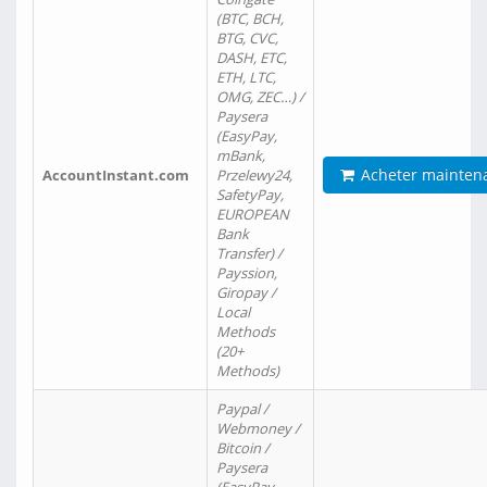
(BTC, BCH,
BTG, CVC,
DASH, ETC,
ETH, LTC,
OMG, ZEC…) /
Paysera
(EasyPay,
mBank,
Acheter mainten
AccountInstant.com
Przelewy24,
SafetyPay,
EUROPEAN
Bank
Transfer) /
Payssion,
Giropay /
Local
Methods
(20+
Methods)
Paypal /
Webmoney /
Bitcoin /
Paysera