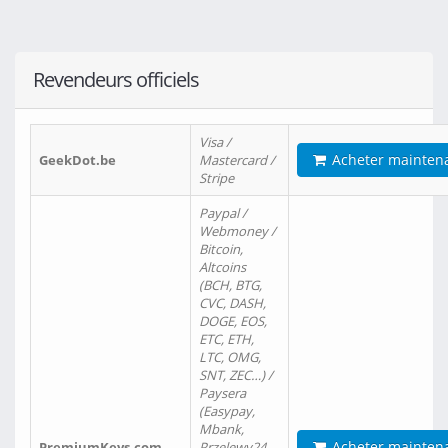
Revendeurs officiels
Visa /
Acheter mainten
GeekDot.be
Mastercard /
Stripe
Paypal /
Webmoney /
Bitcoin,
Altcoins
(BCH, BTG,
CVC, DASH,
DOGE, EOS,
ETC, ETH,
LTC, OMG,
SNT, ZEC…) /
Paysera
(Easypay,
Mbank,
Acheter mainten
PremiumKeys.com
Przelewy24,