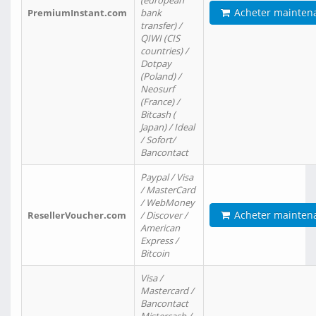
(european
Acheter mainten
PremiumInstant.com
bank
transfer) /
QIWI (CIS
countries) /
Dotpay
(Poland) /
Neosurf
(France) /
Bitcash (
Japan) / Ideal
/ Sofort/
Bancontact
Paypal / Visa
/ MasterCard
/ WebMoney
Acheter mainten
ResellerVoucher.com
/ Discover /
American
Express /
Bitcoin
Visa /
Mastercard /
Bancontact