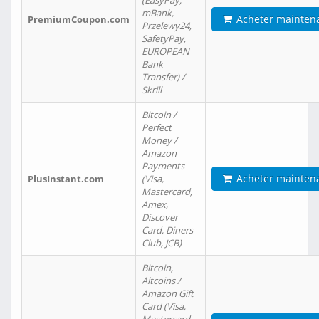
(EasyPay,
mBank,
Acheter mainten
PremiumCoupon.com
Przelewy24,
SafetyPay,
EUROPEAN
Bank
Transfer) /
Skrill
Bitcoin /
Perfect
Money /
Amazon
Payments
Acheter mainten
PlusInstant.com
(Visa,
Mastercard,
Amex,
Discover
Card, Diners
Club, JCB)
Bitcoin,
Altcoins /
Amazon Gift
Card (Visa,