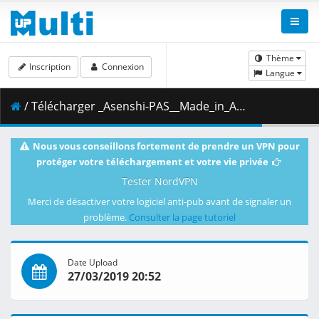
Thème
Inscription
Connexion
Langue
/ Télécharger _Asenshi-PAS__Made_in_Abyss_-_02v2__BD_1080p_AAC___2E300BB4_.mkv.002 ( 443.66 MB )
Nous vous conseillons fortement de prendre un VPN pour
protéger votre téléchargement et votre vie privée
Tester NordVPN
Merci de désactiver votre logiciel anti-pub avant de signaler un
problème.
Consulter la page tutoriel
Date Upload
27/03/2019 20:52