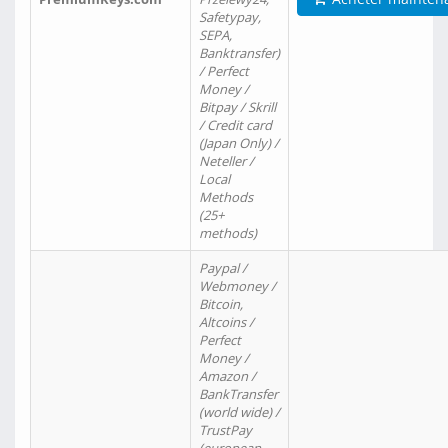
Safetypay,
SEPA,
Banktransfer)
/ Perfect
Money /
Bitpay / Skrill
/ Credit card
(Japan Only) /
Neteller /
Local
Methods
(25+
methods)
Paypal /
Webmoney /
Bitcoin,
Altcoins /
Perfect
Money /
Amazon /
BankTransfer
(world wide) /
TrustPay