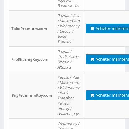
Paysera /
Banktransfer
Paypal / Visa
/ MasterCard
/ Webmoney
Acheter mainten
TakePremium.com
/ Bitcoin /
Bank
Transfer
Paypal /
Credit Card /
Acheter mainten
FileSharingKey.com
Bitcoin /
Altcoins
Paypal / Visa
/ Mastercard
/ Webmoney
/ Bank
Acheter mainten
BuyPremiumKey.com
Transfer /
Perfect
money /
Amazon pay
Webmoney /
Coingate