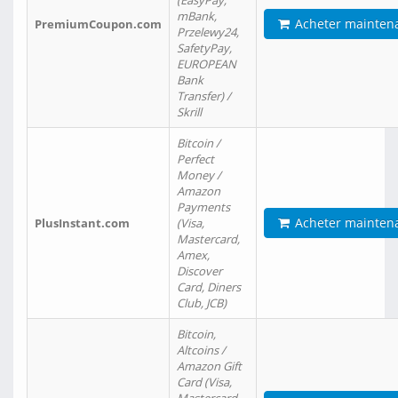
(EasyPay,
mBank,
Acheter mainten
PremiumCoupon.com
Przelewy24,
SafetyPay,
EUROPEAN
Bank
Transfer) /
Skrill
Bitcoin /
Perfect
Money /
Amazon
Payments
Acheter mainten
PlusInstant.com
(Visa,
Mastercard,
Amex,
Discover
Card, Diners
Club, JCB)
Bitcoin,
Altcoins /
Amazon Gift
Card (Visa,