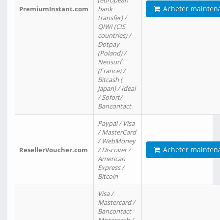
(european
Acheter mainten
PremiumInstant.com
bank
transfer) /
QIWI (CIS
countries) /
Dotpay
(Poland) /
Neosurf
(France) /
Bitcash (
Japan) / Ideal
/ Sofort/
Bancontact
Paypal / Visa
/ MasterCard
/ WebMoney
Acheter mainten
ResellerVoucher.com
/ Discover /
American
Express /
Bitcoin
Visa /
Mastercard /
Bancontact