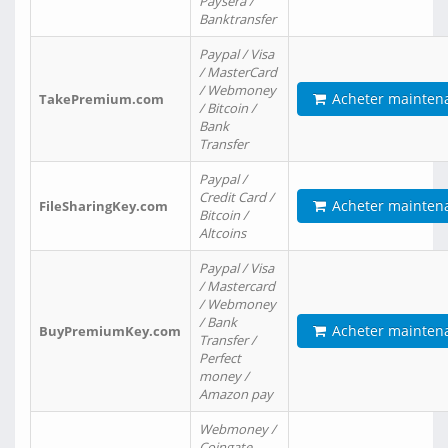
Paysera /
Banktransfer
Paypal / Visa
/ MasterCard
/ Webmoney
Acheter mainten
TakePremium.com
/ Bitcoin /
Bank
Transfer
Paypal /
Credit Card /
Acheter mainten
FileSharingKey.com
Bitcoin /
Altcoins
Paypal / Visa
/ Mastercard
/ Webmoney
/ Bank
Acheter mainten
BuyPremiumKey.com
Transfer /
Perfect
money /
Amazon pay
Webmoney /
Coingate