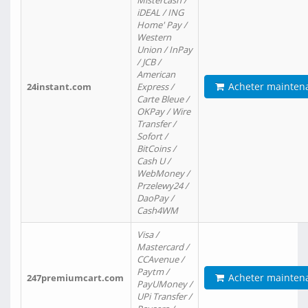
Mistercash /
iDEAL / ING
Home' Pay /
Western
Union / InPay
/ JCB /
American
Acheter mainten
24instant.com
Express /
Carte Bleue /
OKPay / Wire
Transfer /
Sofort /
BitCoins /
Cash U /
WebMoney /
Przelewy24 /
DaoPay /
Cash4WM
Visa /
Mastercard /
CCAvenue /
Paytm /
Acheter mainten
247premiumcart.com
PayUMoney /
UPi Transfer /