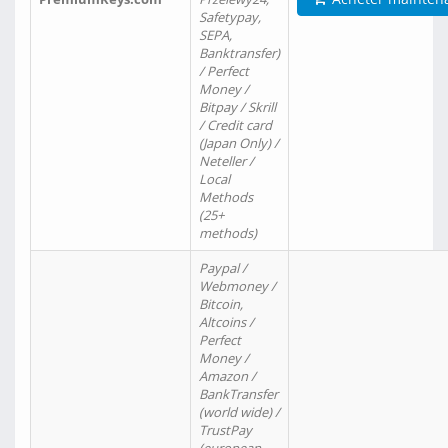
Safetypay,
SEPA,
Banktransfer)
/ Perfect
Money /
Bitpay / Skrill
/ Credit card
(Japan Only) /
Neteller /
Local
Methods
(25+
methods)
Paypal /
Webmoney /
Bitcoin,
Altcoins /
Perfect
Money /
Amazon /
BankTransfer
(world wide) /
TrustPay