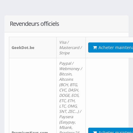
Revendeurs officiels
Visa /
Acheter mainten
GeekDot.be
Mastercard /
Stripe
Paypal /
Webmoney /
Bitcoin,
Altcoins
(BCH, BTG,
CVC, DASH,
DOGE, EOS,
ETC, ETH,
LTC, OMG,
SNT, ZEC…) /
Paysera
(Easypay,
Mbank,
Acheter mainten
PremiumKeys.com
Przelewy24,