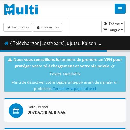
Thème
Inscription
Connexion
Langue
/ Télécharger [LostYears] Jujutsu Kaisen - S02E22 (WEB 1080p HEVC AAC E-AC-3) [E6E2D4CB].mkv.003 ( 493.84 MB )
Nous vous conseillons fortement de prendre un VPN pour
protéger votre téléchargement et votre vie privée
Tester NordVPN
Merci de désactiver votre logiciel anti-pub avant de signaler un
problème.
Consulter la page tutoriel
Date Upload
20/05/2024 02:55