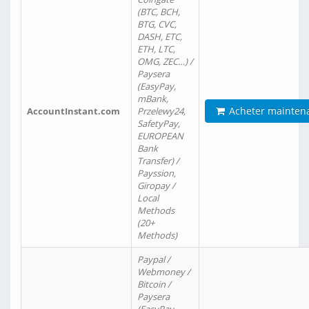
(BTC, BCH,
BTG, CVC,
DASH, ETC,
ETH, LTC,
OMG, ZEC…) /
Paysera
(EasyPay,
mBank,
Acheter mainten
AccountInstant.com
Przelewy24,
SafetyPay,
EUROPEAN
Bank
Transfer) /
Payssion,
Giropay /
Local
Methods
(20+
Methods)
Paypal /
Webmoney /
Bitcoin /
Paysera