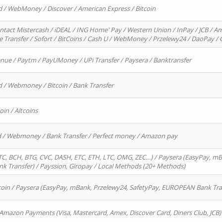
d / WebMoney / Discover / American Express / Bitcoin
ntact Mistercash / iDEAL / ING Home' Pay / Western Union / InPay / JCB / Am
re Transfer / Sofort / BitCoins / Cash U / WebMoney / Przelewy24 / DaoPay 
enue / Paytm / PayUMoney / UPi Transfer / Paysera / Banktransfer
d / Webmoney / Bitcoin / Bank Transfer
oin / Altcoins
rd / Webmoney / Bank Transfer / Perfect money / Amazon pay
, BCH, BTG, CVC, DASH, ETC, ETH, LTC, OMG, ZEC…) / Paysera (EasyPay, mB
 Transfer) / Payssion, Giropay / Local Methods (20+ Methods)
oin / Paysera (EasyPay, mBank, Przelewy24, SafetyPay, EUROPEAN Bank Transf
 Amazon Payments (Visa, Mastercard, Amex, Discover Card, Diners Club, JCB)