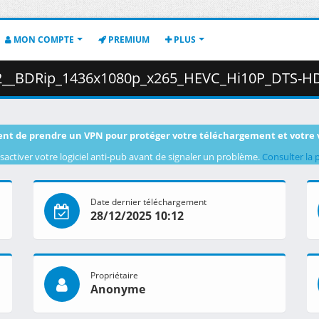
MON COMPTE
PREMIUM
PLUS
080p_x265_HEVC_Hi10P_DTS-HD_MA__AC3__Dual_Audio__sxales_.mkv.001 (
nt de prendre un VPN pour protéger votre téléchargement et votre 
sactiver votre logiciel anti-pub avant de signaler un problème.
Consulter la 
Date dernier téléchargement
28/12/2025 10:12
Propriétaire
Anonyme