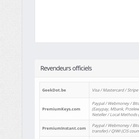
Revendeurs officiels
GeekDot.be
Visa / Mastercard / Stripe
Paypal / Webmoney / Bitc
PremiumKeys.com
(Easypay, Mbank, Przelewy2
Neteller / Local Methods
Paypal / Webmoney / Bitc
PremiumInstant.com
transfer) / QIWI (CIS coun