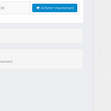
Acheter maintenant
CB)
ursement.