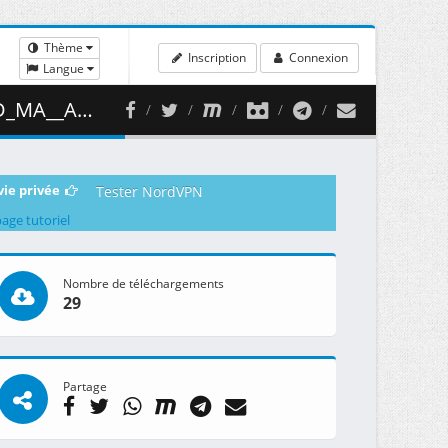
Thème
Inscription
Connexion
Langue
 264.57 MB )
vie privée
Tester NordVPN
page tutoriel
Nombre de téléchargements
29
Partage