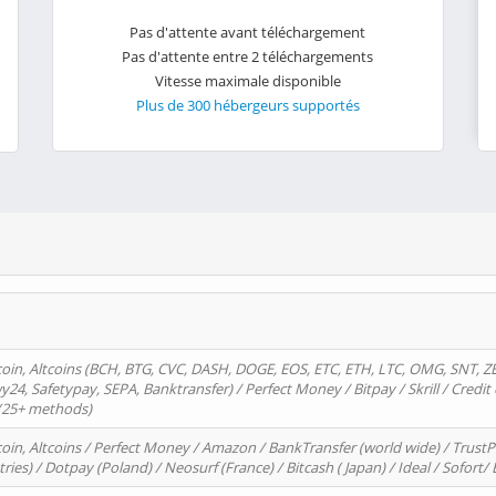
Pas d'attente avant téléchargement
Pas d'attente entre 2 téléchargements
Vitesse maximale disponible
Plus de 300 hébergeurs supportés
oin, Altcoins (BCH, BTG, CVC, DASH, DOGE, EOS, ETC, ETH, LTC, OMG, SNT, Z
4, Safetypay, SEPA, Banktransfer) / Perfect Money / Bitpay / Skrill / Credit 
 (25+ methods)
oin, Altcoins / Perfect Money / Amazon / BankTransfer (world wide) / Trus
tries) / Dotpay (Poland) / Neosurf (France) / Bitcash ( Japan) / Ideal / Sofort