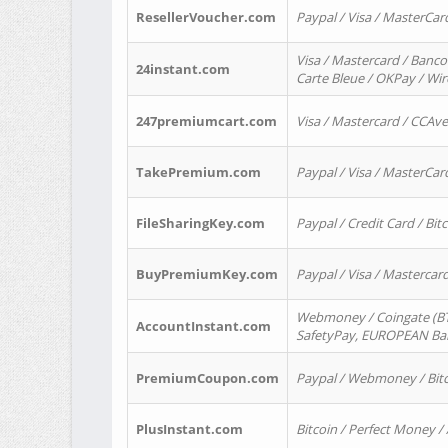
ResellerVoucher.com
Paypal / Visa / MasterCar
Visa / Mastercard / Banco
24instant.com
Carte Bleue / OKPay / Wi
247premiumcart.com
Visa / Mastercard / CCAv
TakePremium.com
Paypal / Visa / MasterCar
FileSharingKey.com
Paypal / Credit Card / Bitc
BuyPremiumKey.com
Paypal / Visa / Masterca
Webmoney / Coingate (BTC
AccountInstant.com
SafetyPay, EUROPEAN Bank
PremiumCoupon.com
Paypal / Webmoney / Bitc
PlusInstant.com
Bitcoin / Perfect Money /