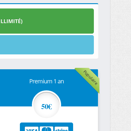
LLIMITÉ)
Populaire
Premium 1 an
50€