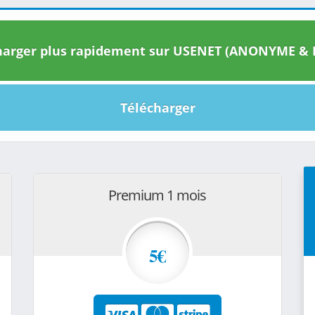
arger plus rapidement sur USENET (ANONYME & I
Télécharger
Premium 1 mois
5€