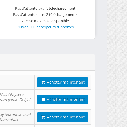
Pas d'attente avant téléchargement
Pas d'attente entre 2 téléchargements
Vitesse maximale disponible
Plus de 300 hébergeurs supportés
Acheter maintenant
EC…) / Paysera
Acheter maintenant
card (Japan Only) /
tPay (european bank
Acheter maintenant
/ Bancontact