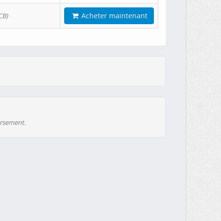
Acheter maintenant
CB)
ursement.