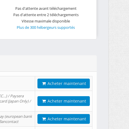
Pas d'attente avant téléchargement
Pas d'attente entre 2 téléchargements
Vitesse maximale disponible
Plus de 300 hébergeurs supportés
Acheter maintenant
EC…) / Paysera
Acheter maintenant
card (Japan Only) /
tPay (european bank
Acheter maintenant
/ Bancontact