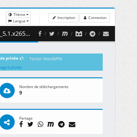
Thème
Inscription
Connexion
Langue
 498.08 MB )
vie privée
Tester NordVPN
page tutoriel
Nombre de téléchargements
9
Partage