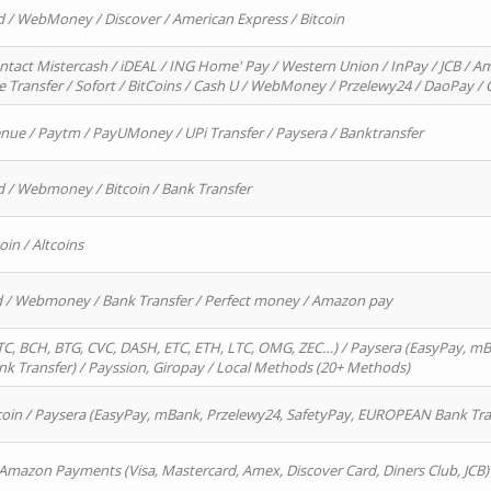
d / WebMoney / Discover / American Express / Bitcoin
ntact Mistercash / iDEAL / ING Home' Pay / Western Union / InPay / JCB / Am
re Transfer / Sofort / BitCoins / Cash U / WebMoney / Przelewy24 / DaoPay 
enue / Paytm / PayUMoney / UPi Transfer / Paysera / Banktransfer
d / Webmoney / Bitcoin / Bank Transfer
oin / Altcoins
rd / Webmoney / Bank Transfer / Perfect money / Amazon pay
, BCH, BTG, CVC, DASH, ETC, ETH, LTC, OMG, ZEC…) / Paysera (EasyPay, mB
 Transfer) / Payssion, Giropay / Local Methods (20+ Methods)
oin / Paysera (EasyPay, mBank, Przelewy24, SafetyPay, EUROPEAN Bank Transf
 Amazon Payments (Visa, Mastercard, Amex, Discover Card, Diners Club, JCB)