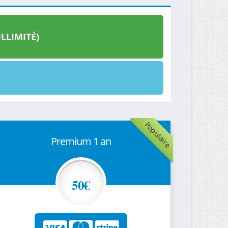
LLIMITÉ)
Populaire
Premium 1 an
50€