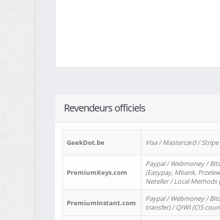
Revendeurs officiels
GeekDot.be
Visa / Mastercard / Stripe
Paypal / Webmoney / Bitc
PremiumKeys.com
(Easypay, Mbank, Przelewy2
Neteller / Local Methods
Paypal / Webmoney / Bitc
PremiumInstant.com
transfer) / QIWI (CIS coun