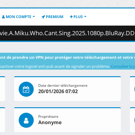
MON COMPTE
PREMIUM
PLUS
Who.Cant.Sing.2025.1080p.BluRay.DD_5.1.x265-Kawatare.mkv.005 (
nt de prendre un VPN pour protéger votre téléchargement et votre 
sactiver votre logiciel anti-pub avant de signaler un problème.
Consulter la 
Date dernier téléchargement
20/01/2026 07:02
Propriétaire
Anonyme