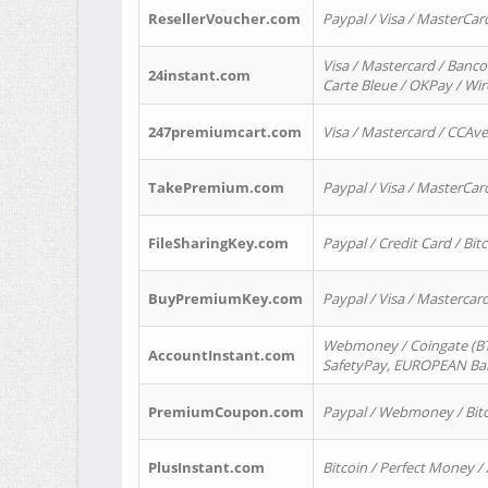
ResellerVoucher.com
Paypal / Visa / MasterCar
Visa / Mastercard / Banco
24instant.com
Carte Bleue / OKPay / Wi
247premiumcart.com
Visa / Mastercard / CCAv
TakePremium.com
Paypal / Visa / MasterCar
FileSharingKey.com
Paypal / Credit Card / Bitc
BuyPremiumKey.com
Paypal / Visa / Masterca
Webmoney / Coingate (BTC
AccountInstant.com
SafetyPay, EUROPEAN Bank
PremiumCoupon.com
Paypal / Webmoney / Bitc
PlusInstant.com
Bitcoin / Perfect Money /