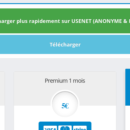
arger plus rapidement sur USENET (ANONYME & I
Télécharger
Premium 1 mois
5€