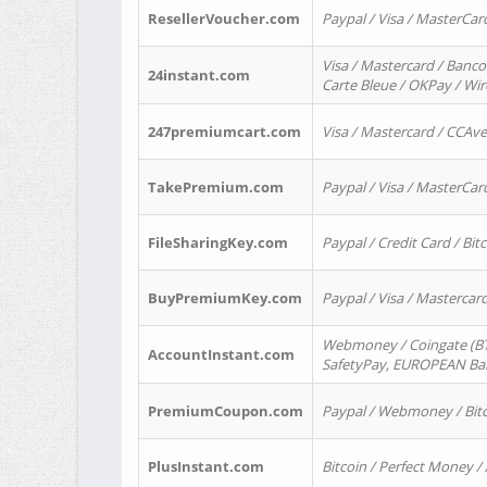
ResellerVoucher.com
Paypal / Visa / MasterCar
Visa / Mastercard / Banco
24instant.com
Carte Bleue / OKPay / Wi
247premiumcart.com
Visa / Mastercard / CCAv
TakePremium.com
Paypal / Visa / MasterCar
FileSharingKey.com
Paypal / Credit Card / Bitc
BuyPremiumKey.com
Paypal / Visa / Masterca
Webmoney / Coingate (BTC
AccountInstant.com
SafetyPay, EUROPEAN Bank
PremiumCoupon.com
Paypal / Webmoney / Bitc
PlusInstant.com
Bitcoin / Perfect Money /