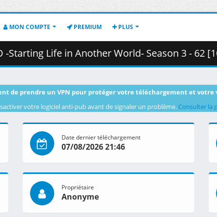
MON COMPTE
PREMIUM
PLUS
in Another World- Season 3 - 62 [1080p CR WEB-DL AVC AAC].mkv.003 (
nt de prendre un VPN pour protéger votre téléchargement et votre 
sactiver votre logiciel anti-pub avant de signaler un problème.
Consulter la 
Date dernier téléchargement
07/08/2026 21:46
Propriétaire
Anonyme