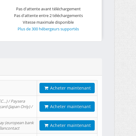
Pas d'attente avant téléchargement
Pas d'attente entre 2 téléchargements
Vitesse maximale disponible
Plus de 300 hébergeurs supportés
Acheter maintenant
EC…) / Paysera
Acheter maintenant
card (Japan Only) /
tPay (european bank
Acheter maintenant
/ Bancontact