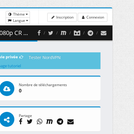
Thème
Inscription
Connexion
Langue
 410.33 MB )
vie privée
Tester NordVPN
page tutoriel
Nombre de téléchargements
0
Partage