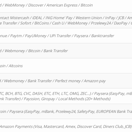
d / WebMoney / Discover / American Express / Bitcoin
ntact Mistercash / iDEAL / ING Home' Pay / Western Union / InPay / JCB / Am
re Transfer / Sofort / BitCoins / Cash U / WebMoney / Przelewy24 / DaoPay 
enue / Paytm / PayUMoney / UPi Transfer / Paysera / Banktransfer
d / Webmoney / Bitcoin / Bank Transfer
oin / Altcoins
rd / Webmoney / Bank Transfer / Perfect money / Amazon pay
, BCH, BTG, CVC, DASH, ETC, ETH, LTC, OMG, ZEC…) / Paysera (EasyPay, mB
 Transfer) / Payssion, Giropay / Local Methods (20+ Methods)
oin / Paysera (EasyPay, mBank, Przelewy24, SafetyPay, EUROPEAN Bank Transf
 Amazon Payments (Visa, Mastercard, Amex, Discover Card, Diners Club, JCB)