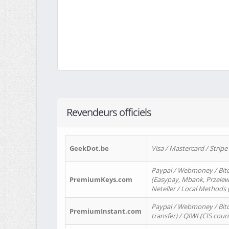
Revendeurs officiels
GeekDot.be
Visa / Mastercard / Stripe
Paypal / Webmoney / Bitc
PremiumKeys.com
(Easypay, Mbank, Przelewy2
Neteller / Local Methods
Paypal / Webmoney / Bitc
PremiumInstant.com
transfer) / QIWI (CIS coun