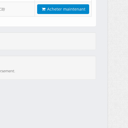
Acheter maintenant
CB)
ursement.