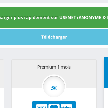
arger plus rapidement sur USENET (ANONYME & I
Télécharger
Premium 1 mois
5€