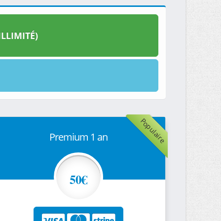
LLIMITÉ)
Populaire
Premium 1 an
50€