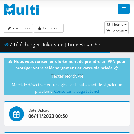
Thème
Inscription
Connexion
Langue
/ Télécharger [Inka-Subs] Time Bokan Series - Gyakuten Ippatsuman 16.mkv.002 ( 444.49 MB )
Nous vous conseillons fortement de prendre un VPN pour
protéger votre téléchargement et votre vie privée
Tester NordVPN
Merci de désactiver votre logiciel anti-pub avant de signaler un
problème.
Consulter la page tutoriel
Date Upload
06/11/2023 00:50