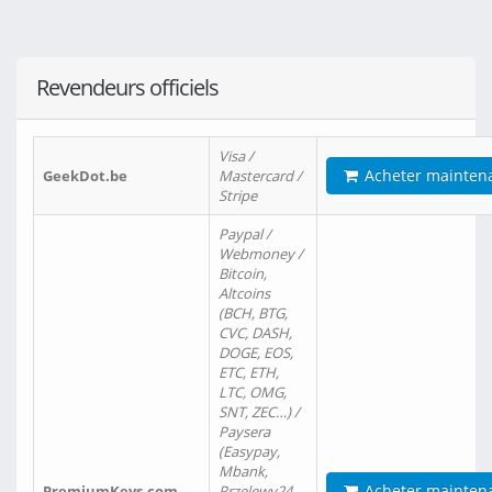
Revendeurs officiels
Visa /
Acheter mainten
GeekDot.be
Mastercard /
Stripe
Paypal /
Webmoney /
Bitcoin,
Altcoins
(BCH, BTG,
CVC, DASH,
DOGE, EOS,
ETC, ETH,
LTC, OMG,
SNT, ZEC…) /
Paysera
(Easypay,
Mbank,
Acheter mainten
PremiumKeys.com
Przelewy24,