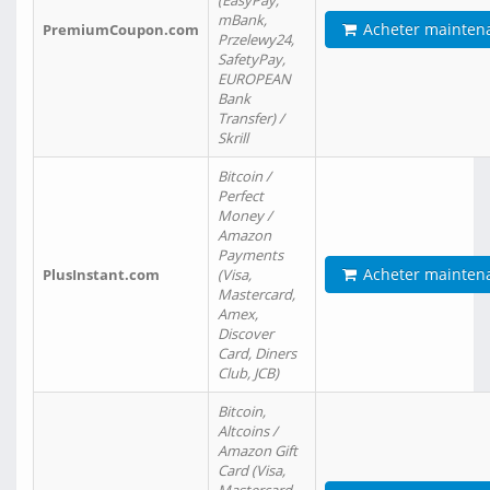
(EasyPay,
mBank,
Acheter mainten
PremiumCoupon.com
Przelewy24,
SafetyPay,
EUROPEAN
Bank
Transfer) /
Skrill
Bitcoin /
Perfect
Money /
Amazon
Payments
Acheter mainten
PlusInstant.com
(Visa,
Mastercard,
Amex,
Discover
Card, Diners
Club, JCB)
Bitcoin,
Altcoins /
Amazon Gift
Card (Visa,