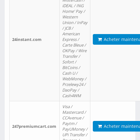
Mistercash /
iDEAL / ING
Home' Pay /
Western
Union / InPay
/ JCB /
American
Acheter mainten
24instant.com
Express /
Carte Bleue /
OKPay / Wire
Transfer /
Sofort /
BitCoins /
Cash U /
WebMoney /
Przelewy24 /
DaoPay /
Cash4WM
Visa /
Mastercard /
CCAvenue /
Paytm /
Acheter mainten
247premiumcart.com
PayUMoney /
UPi Transfer /