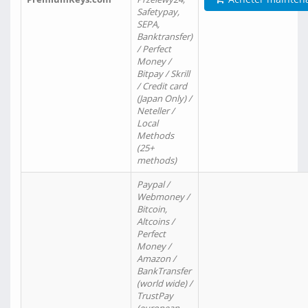
Safetypay,
SEPA,
Banktransfer)
/ Perfect
Money /
Bitpay / Skrill
/ Credit card
(Japan Only) /
Neteller /
Local
Methods
(25+
methods)
Paypal /
Webmoney /
Bitcoin,
Altcoins /
Perfect
Money /
Amazon /
BankTransfer
(world wide) /
TrustPay