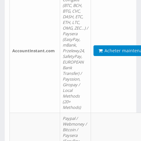
(BTC, BCH,
BTG, CVC,
DASH, ETC,
ETH, LTC,
OMG, ZEC…) /
Paysera
(EasyPay,
mBank,
Acheter mainten
AccountInstant.com
Przelewy24,
SafetyPay,
EUROPEAN
Bank
Transfer) /
Payssion,
Giropay /
Local
Methods
(20+
Methods)
Paypal /
Webmoney /
Bitcoin /
Paysera