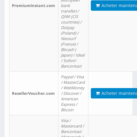
(european
Acheter mainten
PremiumInstant.com
bank
transfer) /
QIWI (CIS
countries) /
Dotpay
(Poland) /
Neosurf
(France) /
Bitcash (
Japan) / Ideal
/ Sofort/
Bancontact
Paypal / Visa
/ MasterCard
/ WebMoney
Acheter mainten
ResellerVoucher.com
/ Discover /
American
Express /
Bitcoin
Visa /
Mastercard /
Bancontact