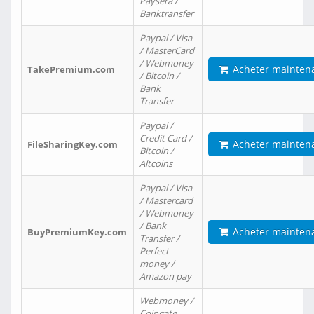
Paysera /
Banktransfer
Paypal / Visa
/ MasterCard
/ Webmoney
Acheter mainten
TakePremium.com
/ Bitcoin /
Bank
Transfer
Paypal /
Credit Card /
Acheter mainten
FileSharingKey.com
Bitcoin /
Altcoins
Paypal / Visa
/ Mastercard
/ Webmoney
/ Bank
Acheter mainten
BuyPremiumKey.com
Transfer /
Perfect
money /
Amazon pay
Webmoney /
Coingate