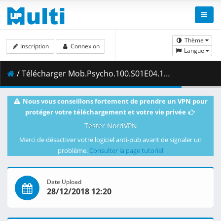
Thème
Inscription
Connexion
Langue
/ Télécharger Mob.Psycho.100.S01E04.1080p.Blu-Ray.10-Bit.Dual-Audio.TrueHD.x265-iAHD.mkv.003 ( 404.87 MB )
Nous vous conseillons fortement de prendre un VPN pour
protéger votre téléchargement et votre vie privée
Tester NordVPN
Merci de désactiver votre logiciel anti-pub avant de signaler un
problème.
Consulter la page tutoriel
Date Upload
28/12/2018 12:20