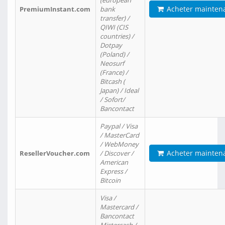
(european
Acheter mainten
PremiumInstant.com
bank
transfer) /
QIWI (CIS
countries) /
Dotpay
(Poland) /
Neosurf
(France) /
Bitcash (
Japan) / Ideal
/ Sofort/
Bancontact
Paypal / Visa
/ MasterCard
/ WebMoney
Acheter mainten
ResellerVoucher.com
/ Discover /
American
Express /
Bitcoin
Visa /
Mastercard /
Bancontact