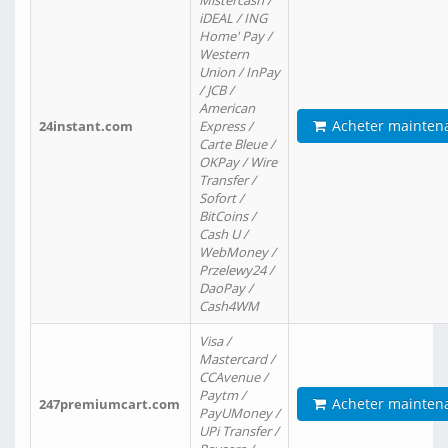
Mistercash /
iDEAL / ING
Home' Pay /
Western
Union / InPay
/ JCB /
American
Acheter mainten
24instant.com
Express /
Carte Bleue /
OKPay / Wire
Transfer /
Sofort /
BitCoins /
Cash U /
WebMoney /
Przelewy24 /
DaoPay /
Cash4WM
Visa /
Mastercard /
CCAvenue /
Paytm /
Acheter mainten
247premiumcart.com
PayUMoney /
UPi Transfer /