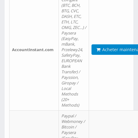
(BTC, BCH,
BTG, CVC,
DASH, ETC,
ETH, LTC,
OMG, ZEC…) /
Paysera
(EasyPay,
mBank,
Acheter mainten
AccountInstant.com
Przelewy24,
SafetyPay,
EUROPEAN
Bank
Transfer) /
Payssion,
Giropay /
Local
Methods
(20+
Methods)
Paypal /
Webmoney /
Bitcoin /
Paysera