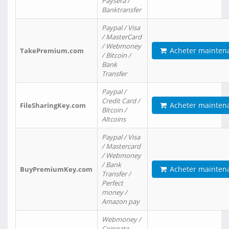
Paysera /
Banktransfer
Paypal / Visa
/ MasterCard
/ Webmoney
Acheter mainten
TakePremium.com
/ Bitcoin /
Bank
Transfer
Paypal /
Credit Card /
Acheter mainten
FileSharingKey.com
Bitcoin /
Altcoins
Paypal / Visa
/ Mastercard
/ Webmoney
/ Bank
Acheter mainten
BuyPremiumKey.com
Transfer /
Perfect
money /
Amazon pay
Webmoney /
Coingate