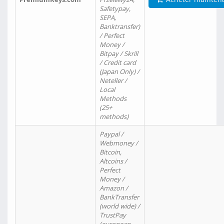
Safetypay,
SEPA,
Banktransfer)
/ Perfect
Money /
Bitpay / Skrill
/ Credit card
(Japan Only) /
Neteller /
Local
Methods
(25+
methods)
Paypal /
Webmoney /
Bitcoin,
Altcoins /
Perfect
Money /
Amazon /
BankTransfer
(world wide) /
TrustPay