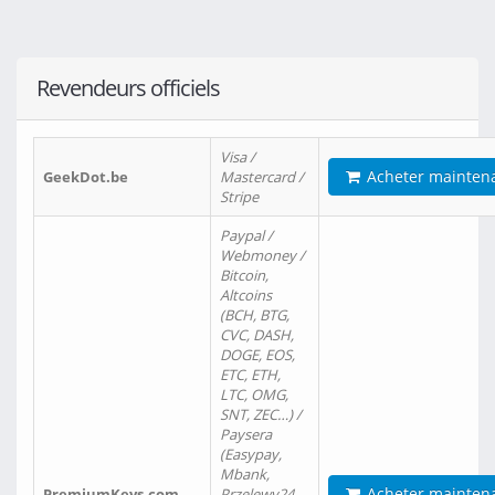
Revendeurs officiels
Visa /
Acheter mainten
GeekDot.be
Mastercard /
Stripe
Paypal /
Webmoney /
Bitcoin,
Altcoins
(BCH, BTG,
CVC, DASH,
DOGE, EOS,
ETC, ETH,
LTC, OMG,
SNT, ZEC…) /
Paysera
(Easypay,
Mbank,
Acheter mainten
PremiumKeys.com
Przelewy24,