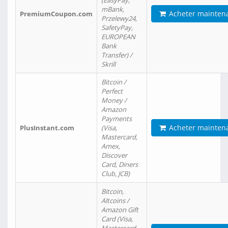
(EasyPay,
mBank,
Acheter mainten
PremiumCoupon.com
Przelewy24,
SafetyPay,
EUROPEAN
Bank
Transfer) /
Skrill
Bitcoin /
Perfect
Money /
Amazon
Payments
Acheter mainten
PlusInstant.com
(Visa,
Mastercard,
Amex,
Discover
Card, Diners
Club, JCB)
Bitcoin,
Altcoins /
Amazon Gift
Card (Visa,