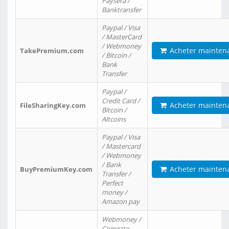
Paysera /
Banktransfer
Paypal / Visa
/ MasterCard
/ Webmoney
Acheter mainten
TakePremium.com
/ Bitcoin /
Bank
Transfer
Paypal /
Credit Card /
Acheter mainten
FileSharingKey.com
Bitcoin /
Altcoins
Paypal / Visa
/ Mastercard
/ Webmoney
/ Bank
Acheter mainten
BuyPremiumKey.com
Transfer /
Perfect
money /
Amazon pay
Webmoney /
Coingate