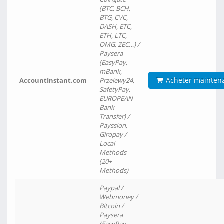
(BTC, BCH,
BTG, CVC,
DASH, ETC,
ETH, LTC,
OMG, ZEC…) /
Paysera
(EasyPay,
mBank,
Acheter mainten
AccountInstant.com
Przelewy24,
SafetyPay,
EUROPEAN
Bank
Transfer) /
Payssion,
Giropay /
Local
Methods
(20+
Methods)
Paypal /
Webmoney /
Bitcoin /
Paysera