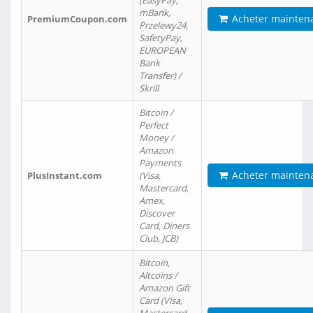
(EasyPay,
mBank,
Acheter mainten
PremiumCoupon.com
Przelewy24,
SafetyPay,
EUROPEAN
Bank
Transfer) /
Skrill
Bitcoin /
Perfect
Money /
Amazon
Payments
Acheter mainten
PlusInstant.com
(Visa,
Mastercard,
Amex,
Discover
Card, Diners
Club, JCB)
Bitcoin,
Altcoins /
Amazon Gift
Card (Visa,