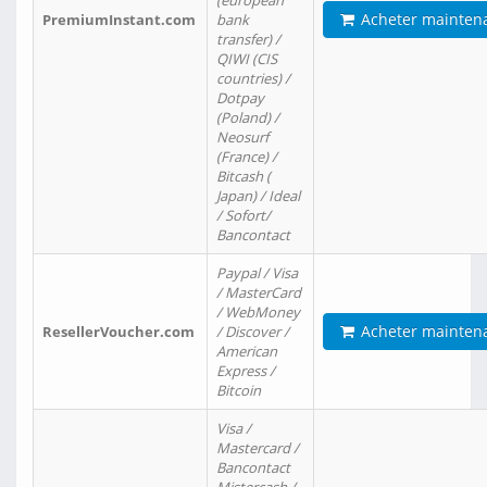
(european
Acheter mainten
PremiumInstant.com
bank
transfer) /
QIWI (CIS
countries) /
Dotpay
(Poland) /
Neosurf
(France) /
Bitcash (
Japan) / Ideal
/ Sofort/
Bancontact
Paypal / Visa
/ MasterCard
/ WebMoney
Acheter mainten
ResellerVoucher.com
/ Discover /
American
Express /
Bitcoin
Visa /
Mastercard /
Bancontact