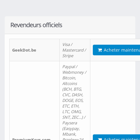
Revendeurs officiels
Visa /
Acheter mainten
GeekDot.be
Mastercard /
Stripe
Paypal /
Webmoney /
Bitcoin,
Altcoins
(BCH, BTG,
CVC, DASH,
DOGE, EOS,
ETC, ETH,
LTC, OMG,
SNT, ZEC…) /
Paysera
(Easypay,
Mbank,
Acheter mainten
PremiumKeys.com
Przelewy24,