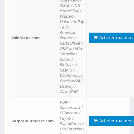
Mistercash /
iDEAL / ING
Home' Pay /
Western
Union / InPay
/ JCB /
American
Acheter mainten
24instant.com
Express /
Carte Bleue /
OKPay / Wire
Transfer /
Sofort /
BitCoins /
Cash U /
WebMoney /
Przelewy24 /
DaoPay /
Cash4WM
Visa /
Mastercard /
CCAvenue /
Paytm /
Acheter mainten
247premiumcart.com
PayUMoney /
UPi Transfer /