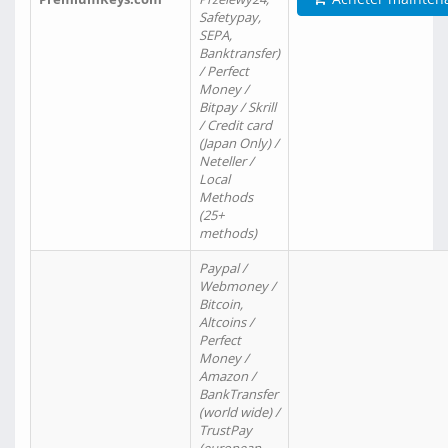
Safetypay,
SEPA,
Banktransfer)
/ Perfect
Money /
Bitpay / Skrill
/ Credit card
(Japan Only) /
Neteller /
Local
Methods
(25+
methods)
Paypal /
Webmoney /
Bitcoin,
Altcoins /
Perfect
Money /
Amazon /
BankTransfer
(world wide) /
TrustPay