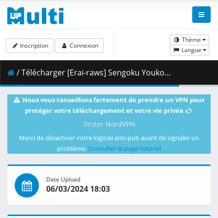
Thème
Inscription
Connexion
Langue
/ Télécharger [Erai-raws] Sengoku Youko - 09 [720p][Multiple Subtitle][908D5DD8].mkv.002 ( 364.71 MB )
Nous vous conseillons fortement de prendre un VPN pour
protéger votre téléchargement et votre vie privée
Tester NordVPN
Merci de désactiver votre logiciel anti-pub avant de signaler un
problème.
Consulter la page tutoriel
Date Upload
06/03/2024 18:03