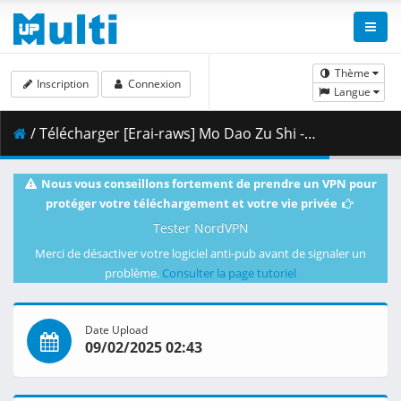
Thème
Inscription
Connexion
Langue
/ Télécharger [Erai-raws] Mo Dao Zu Shi - Wanjie Pian - 06 [720p CR WEB-DL AVC AAC][MultiSub][F157935C].mkv.001 ( 355.89 MB )
Nous vous conseillons fortement de prendre un VPN pour
protéger votre téléchargement et votre vie privée
Tester NordVPN
Merci de désactiver votre logiciel anti-pub avant de signaler un
problème.
Consulter la page tutoriel
Date Upload
09/02/2025 02:43