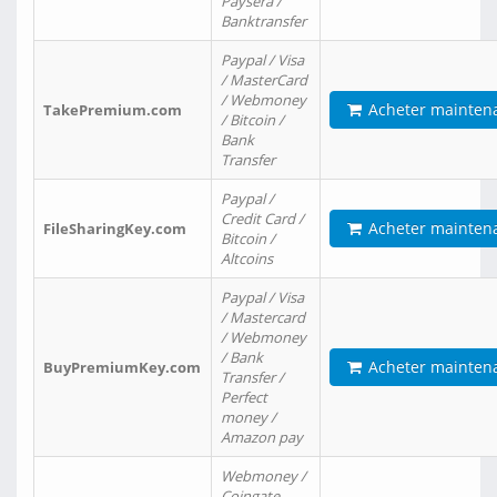
Paysera /
Banktransfer
Paypal / Visa
/ MasterCard
/ Webmoney
Acheter mainten
TakePremium.com
/ Bitcoin /
Bank
Transfer
Paypal /
Credit Card /
Acheter mainten
FileSharingKey.com
Bitcoin /
Altcoins
Paypal / Visa
/ Mastercard
/ Webmoney
/ Bank
Acheter mainten
BuyPremiumKey.com
Transfer /
Perfect
money /
Amazon pay
Webmoney /
Coingate