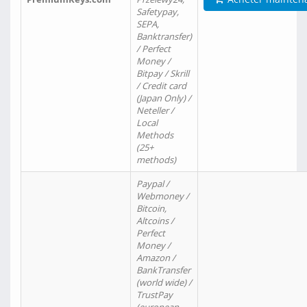
Safetypay,
SEPA,
Banktransfer)
/ Perfect
Money /
Bitpay / Skrill
/ Credit card
(Japan Only) /
Neteller /
Local
Methods
(25+
methods)
Paypal /
Webmoney /
Bitcoin,
Altcoins /
Perfect
Money /
Amazon /
BankTransfer
(world wide) /
TrustPay