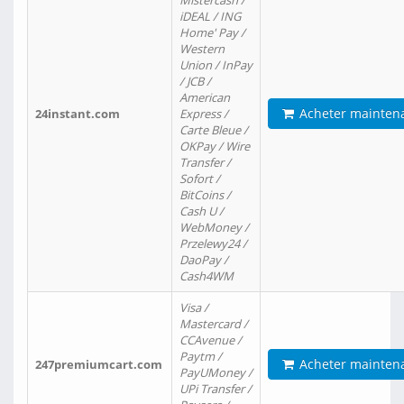
Mistercash /
iDEAL / ING
Home' Pay /
Western
Union / InPay
/ JCB /
American
Acheter mainten
24instant.com
Express /
Carte Bleue /
OKPay / Wire
Transfer /
Sofort /
BitCoins /
Cash U /
WebMoney /
Przelewy24 /
DaoPay /
Cash4WM
Visa /
Mastercard /
CCAvenue /
Paytm /
Acheter mainten
247premiumcart.com
PayUMoney /
UPi Transfer /