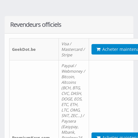
Revendeurs officiels
Visa /
Acheter mainten
GeekDot.be
Mastercard /
Stripe
Paypal /
Webmoney /
Bitcoin,
Altcoins
(BCH, BTG,
CVC, DASH,
DOGE, EOS,
ETC, ETH,
LTC, OMG,
SNT, ZEC…) /
Paysera
(Easypay,
Mbank,
Acheter mainten
PremiumKeys.com
Przelewy24,