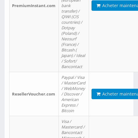
(european
Acheter mainten
PremiumInstant.com
bank
transfer) /
QIWI (CIS
countries) /
Dotpay
(Poland) /
Neosurf
(France) /
Bitcash (
Japan) / Ideal
/ Sofort/
Bancontact
Paypal / Visa
/ MasterCard
/ WebMoney
Acheter mainten
ResellerVoucher.com
/ Discover /
American
Express /
Bitcoin
Visa /
Mastercard /
Bancontact