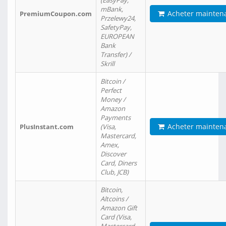
(EasyPay,
mBank,
Acheter mainten
PremiumCoupon.com
Przelewy24,
SafetyPay,
EUROPEAN
Bank
Transfer) /
Skrill
Bitcoin /
Perfect
Money /
Amazon
Payments
Acheter mainten
PlusInstant.com
(Visa,
Mastercard,
Amex,
Discover
Card, Diners
Club, JCB)
Bitcoin,
Altcoins /
Amazon Gift
Card (Visa,