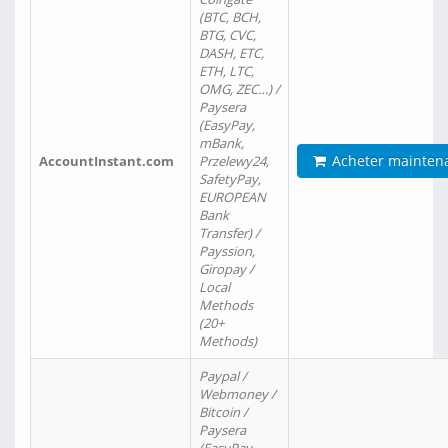
(BTC, BCH,
BTG, CVC,
DASH, ETC,
ETH, LTC,
OMG, ZEC…) /
Paysera
(EasyPay,
mBank,
Acheter mainten
AccountInstant.com
Przelewy24,
SafetyPay,
EUROPEAN
Bank
Transfer) /
Payssion,
Giropay /
Local
Methods
(20+
Methods)
Paypal /
Webmoney /
Bitcoin /
Paysera