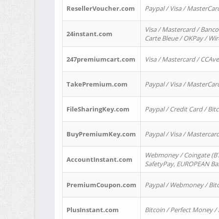
ResellerVoucher.com
Paypal / Visa / MasterCar
Visa / Mastercard / Banco
24instant.com
Carte Bleue / OKPay / Wi
247premiumcart.com
Visa / Mastercard / CCAv
TakePremium.com
Paypal / Visa / MasterCar
FileSharingKey.com
Paypal / Credit Card / Bitc
BuyPremiumKey.com
Paypal / Visa / Masterca
Webmoney / Coingate (BTC
AccountInstant.com
SafetyPay, EUROPEAN Bank
PremiumCoupon.com
Paypal / Webmoney / Bitc
PlusInstant.com
Bitcoin / Perfect Money /