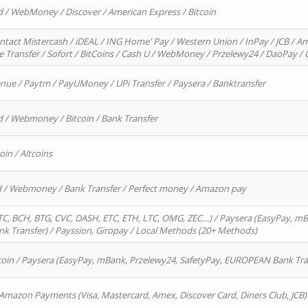
d / WebMoney / Discover / American Express / Bitcoin
ntact Mistercash / iDEAL / ING Home' Pay / Western Union / InPay / JCB / Am
re Transfer / Sofort / BitCoins / Cash U / WebMoney / Przelewy24 / DaoPay 
enue / Paytm / PayUMoney / UPi Transfer / Paysera / Banktransfer
d / Webmoney / Bitcoin / Bank Transfer
oin / Altcoins
rd / Webmoney / Bank Transfer / Perfect money / Amazon pay
, BCH, BTG, CVC, DASH, ETC, ETH, LTC, OMG, ZEC…) / Paysera (EasyPay, mB
 Transfer) / Payssion, Giropay / Local Methods (20+ Methods)
oin / Paysera (EasyPay, mBank, Przelewy24, SafetyPay, EUROPEAN Bank Transf
 Amazon Payments (Visa, Mastercard, Amex, Discover Card, Diners Club, JCB)