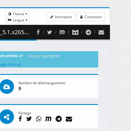
Thème
Inscription
Connexion
Langue
 498.08 MB )
vie privée
Tester NordVPN
page tutoriel
Nombre de téléchargements
9
Partage