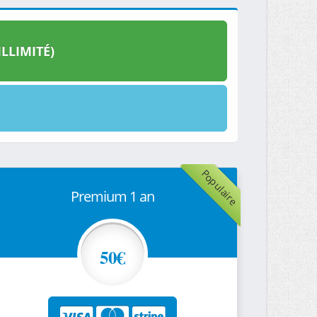
LLIMITÉ)
Populaire
Premium 1 an
50€