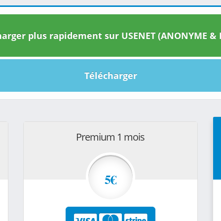
arger plus rapidement sur USENET (ANONYME & I
Télécharger
Premium 1 mois
5€