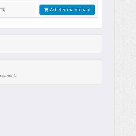
Acheter maintenant
CB)
ursement.