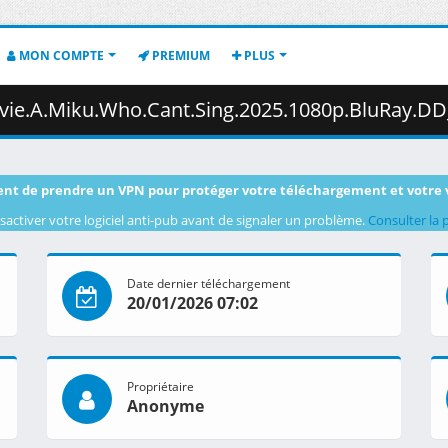
MON COMPTE
PREMIUM
PLUS
Who.Cant.Sing.2025.1080p.BluRay.DD_5.1.x265-Kawatare.mkv.023 (
nt de prendre un VPN pour protéger votre téléchargement et votre 
sactiver votre logiciel anti-pub avant de signaler un problème.
Consulter la 
Date dernier téléchargement
20/01/2026 07:02
Propriétaire
Anonyme