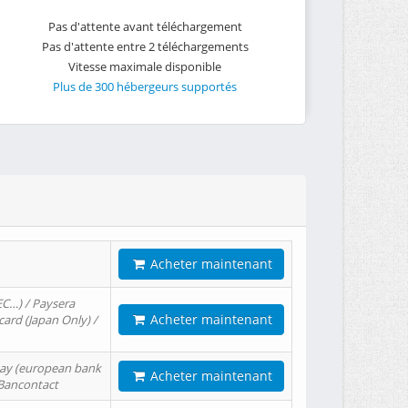
Pas d'attente avant téléchargement
Pas d'attente entre 2 téléchargements
Vitesse maximale disponible
Plus de 300 hébergeurs supportés
Acheter maintenant
EC…) / Paysera
Acheter maintenant
card (Japan Only) /
tPay (european bank
Acheter maintenant
/ Bancontact