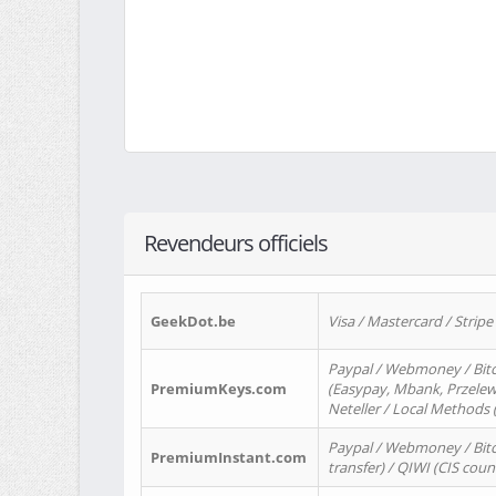
Revendeurs officiels
GeekDot.be
Visa / Mastercard / Stripe
Paypal / Webmoney / Bitc
PremiumKeys.com
(Easypay, Mbank, Przelewy2
Neteller / Local Methods
Paypal / Webmoney / Bitc
PremiumInstant.com
transfer) / QIWI (CIS coun