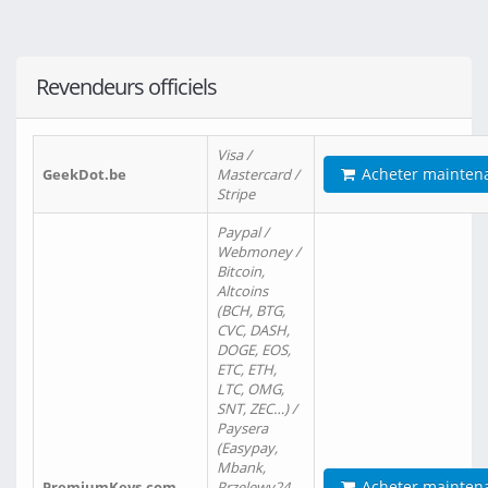
Revendeurs officiels
Visa /
Acheter mainten
GeekDot.be
Mastercard /
Stripe
Paypal /
Webmoney /
Bitcoin,
Altcoins
(BCH, BTG,
CVC, DASH,
DOGE, EOS,
ETC, ETH,
LTC, OMG,
SNT, ZEC…) /
Paysera
(Easypay,
Mbank,
Acheter mainten
PremiumKeys.com
Przelewy24,