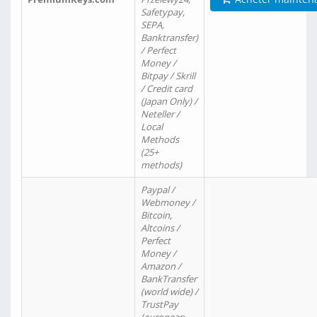
Safetypay,
SEPA,
Banktransfer)
/ Perfect
Money /
Bitpay / Skrill
/ Credit card
(Japan Only) /
Neteller /
Local
Methods
(25+
methods)
Paypal /
Webmoney /
Bitcoin,
Altcoins /
Perfect
Money /
Amazon /
BankTransfer
(world wide) /
TrustPay