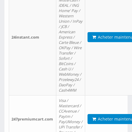
Mistercash /
iDEAL / ING
Home' Pay /
Western
Union / InPay
/ JCB /
American
Acheter mainten
24instant.com
Express /
Carte Bleue /
OKPay / Wire
Transfer /
Sofort /
BitCoins /
Cash U /
WebMoney /
Przelewy24 /
DaoPay /
Cash4WM
Visa /
Mastercard /
CCAvenue /
Paytm /
Acheter mainten
247premiumcart.com
PayUMoney /
UPi Transfer /