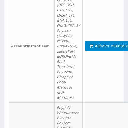
(BTC, BCH,
BTG, CVC,
DASH, ETC,
ETH, LTC,
OMG, ZEC…) /
Paysera
(EasyPay,
mBank,
Acheter mainten
AccountInstant.com
Przelewy24,
SafetyPay,
EUROPEAN
Bank
Transfer) /
Payssion,
Giropay /
Local
Methods
(20+
Methods)
Paypal /
Webmoney /
Bitcoin /
Paysera