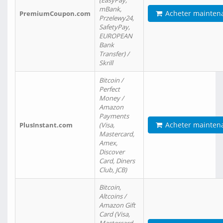
(EasyPay,
mBank,
Acheter mainten
PremiumCoupon.com
Przelewy24,
SafetyPay,
EUROPEAN
Bank
Transfer) /
Skrill
Bitcoin /
Perfect
Money /
Amazon
Payments
Acheter mainten
PlusInstant.com
(Visa,
Mastercard,
Amex,
Discover
Card, Diners
Club, JCB)
Bitcoin,
Altcoins /
Amazon Gift
Card (Visa,