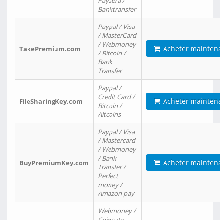
Paysera /
Banktransfer
Paypal / Visa
/ MasterCard
/ Webmoney
Acheter mainten
TakePremium.com
/ Bitcoin /
Bank
Transfer
Paypal /
Credit Card /
Acheter mainten
FileSharingKey.com
Bitcoin /
Altcoins
Paypal / Visa
/ Mastercard
/ Webmoney
/ Bank
Acheter mainten
BuyPremiumKey.com
Transfer /
Perfect
money /
Amazon pay
Webmoney /
Coingate