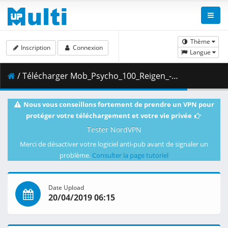
Thème
Inscription
Connexion
Langue
/ Télécharger Mob_Psycho_100_Reigen_-_The_Miracle_Psychic_that_Nobody_Knows__KiyoshiStar___Dual_Audio___720p_.mkv.002 ( 389.40 MB )
Nous vous conseillons fortement de prendre un VPN pour
protéger votre téléchargement et votre vie privée
Tester NordVPN
Merci de désactiver votre logiciel anti-pub avant de signaler un
problème.
Consulter la page tutoriel
Date Upload
20/04/2019 06:15