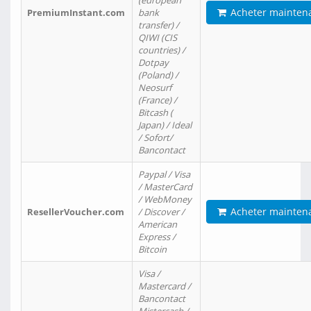
(european
Acheter mainten
PremiumInstant.com
bank
transfer) /
QIWI (CIS
countries) /
Dotpay
(Poland) /
Neosurf
(France) /
Bitcash (
Japan) / Ideal
/ Sofort/
Bancontact
Paypal / Visa
/ MasterCard
/ WebMoney
Acheter mainten
ResellerVoucher.com
/ Discover /
American
Express /
Bitcoin
Visa /
Mastercard /
Bancontact