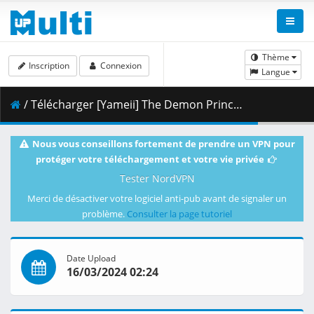
Thème
Inscription
Connexion
Langue
/ Télécharger [Yameii] The Demon Prince of Momochi House - S01E09 [English Dub] [CR WEB-DL 1080p] [EEED0013].mkv.002 ( 463.82 MB )
Nous vous conseillons fortement de prendre un VPN pour
protéger votre téléchargement et votre vie privée
Tester NordVPN
Merci de désactiver votre logiciel anti-pub avant de signaler un
problème.
Consulter la page tutoriel
Date Upload
16/03/2024 02:24