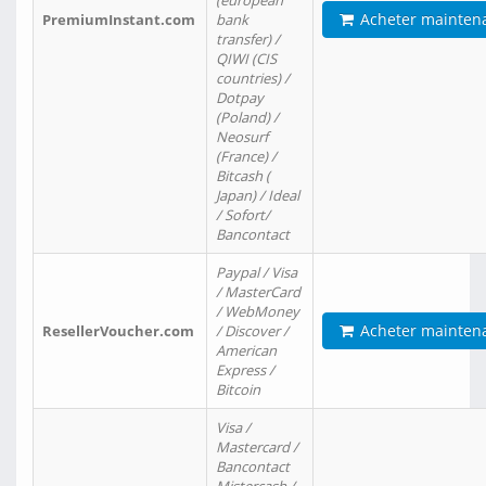
(european
Acheter mainten
PremiumInstant.com
bank
transfer) /
QIWI (CIS
countries) /
Dotpay
(Poland) /
Neosurf
(France) /
Bitcash (
Japan) / Ideal
/ Sofort/
Bancontact
Paypal / Visa
/ MasterCard
/ WebMoney
Acheter mainten
ResellerVoucher.com
/ Discover /
American
Express /
Bitcoin
Visa /
Mastercard /
Bancontact