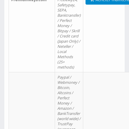
Safetypay,
SEPA,
Banktransfer)
/ Perfect
Money /
Bitpay / Skrill
/ Credit card
(Japan Only) /
Neteller /
Local
Methods
(25+
methods)
Paypal /
Webmoney /
Bitcoin,
Altcoins /
Perfect
Money /
Amazon /
BankTransfer
(world wide) /
TrustPay