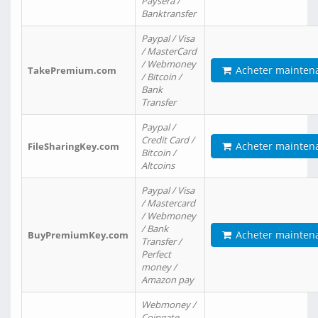
Paysera /
Banktransfer
Paypal / Visa
/ MasterCard
/ Webmoney
Acheter mainten
TakePremium.com
/ Bitcoin /
Bank
Transfer
Paypal /
Credit Card /
Acheter mainten
FileSharingKey.com
Bitcoin /
Altcoins
Paypal / Visa
/ Mastercard
/ Webmoney
/ Bank
Acheter mainten
BuyPremiumKey.com
Transfer /
Perfect
money /
Amazon pay
Webmoney /
Coingate