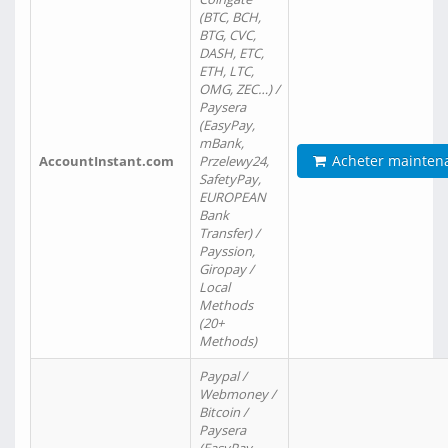
(BTC, BCH,
BTG, CVC,
DASH, ETC,
ETH, LTC,
OMG, ZEC…) /
Paysera
(EasyPay,
mBank,
Acheter mainten
AccountInstant.com
Przelewy24,
SafetyPay,
EUROPEAN
Bank
Transfer) /
Payssion,
Giropay /
Local
Methods
(20+
Methods)
Paypal /
Webmoney /
Bitcoin /
Paysera