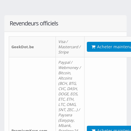
Revendeurs officiels
Visa /
Acheter mainten
GeekDot.be
Mastercard /
Stripe
Paypal /
Webmoney /
Bitcoin,
Altcoins
(BCH, BTG,
CVC, DASH,
DOGE, EOS,
ETC, ETH,
LTC, OMG,
SNT, ZEC…) /
Paysera
(Easypay,
Mbank,
Acheter mainten
PremiumKeys.com
Przelewy24,