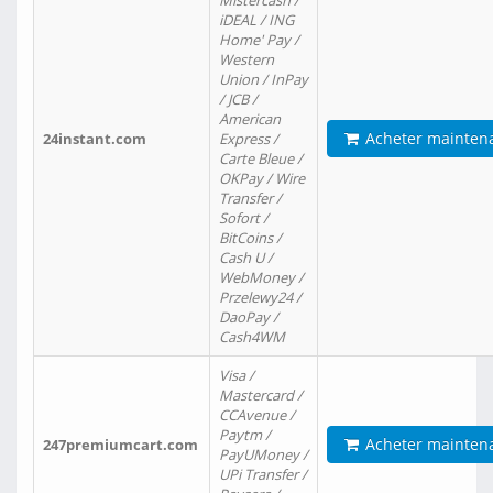
Mistercash /
iDEAL / ING
Home' Pay /
Western
Union / InPay
/ JCB /
American
Acheter mainten
24instant.com
Express /
Carte Bleue /
OKPay / Wire
Transfer /
Sofort /
BitCoins /
Cash U /
WebMoney /
Przelewy24 /
DaoPay /
Cash4WM
Visa /
Mastercard /
CCAvenue /
Paytm /
Acheter mainten
247premiumcart.com
PayUMoney /
UPi Transfer /