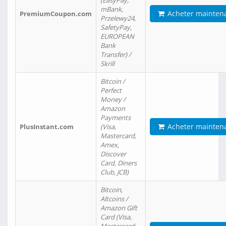
(EasyPay,
mBank,
Acheter mainten
PremiumCoupon.com
Przelewy24,
SafetyPay,
EUROPEAN
Bank
Transfer) /
Skrill
Bitcoin /
Perfect
Money /
Amazon
Payments
Acheter mainten
PlusInstant.com
(Visa,
Mastercard,
Amex,
Discover
Card, Diners
Club, JCB)
Bitcoin,
Altcoins /
Amazon Gift
Card (Visa,