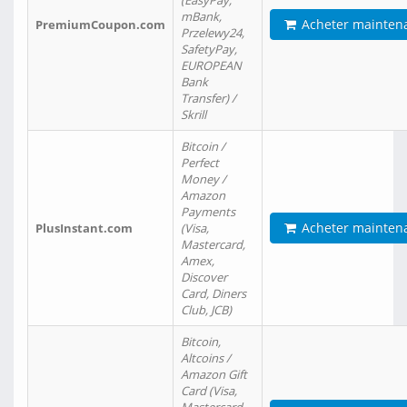
(EasyPay,
mBank,
Acheter mainten
PremiumCoupon.com
Przelewy24,
SafetyPay,
EUROPEAN
Bank
Transfer) /
Skrill
Bitcoin /
Perfect
Money /
Amazon
Payments
Acheter mainten
PlusInstant.com
(Visa,
Mastercard,
Amex,
Discover
Card, Diners
Club, JCB)
Bitcoin,
Altcoins /
Amazon Gift
Card (Visa,