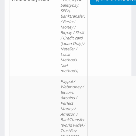
Safetypay,
SEPA,
Banktransfer)
/ Perfect
Money /
Bitpay / Skrill
/ Credit card
(Japan Only) /
Neteller /
Local
Methods
(25+
methods)
Paypal /
Webmoney /
Bitcoin,
Altcoins /
Perfect
Money /
Amazon /
BankTransfer
(world wide) /
TrustPay