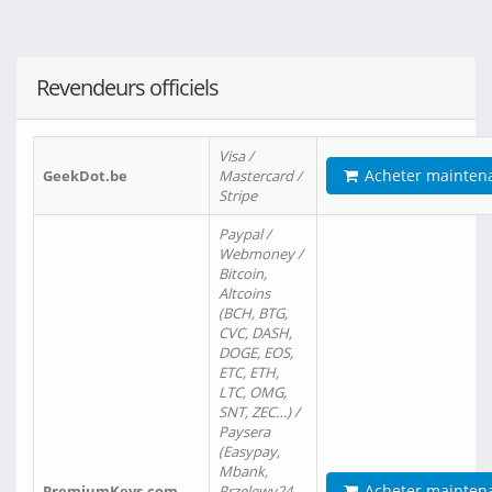
Revendeurs officiels
Visa /
Acheter mainten
GeekDot.be
Mastercard /
Stripe
Paypal /
Webmoney /
Bitcoin,
Altcoins
(BCH, BTG,
CVC, DASH,
DOGE, EOS,
ETC, ETH,
LTC, OMG,
SNT, ZEC…) /
Paysera
(Easypay,
Mbank,
Acheter mainten
PremiumKeys.com
Przelewy24,