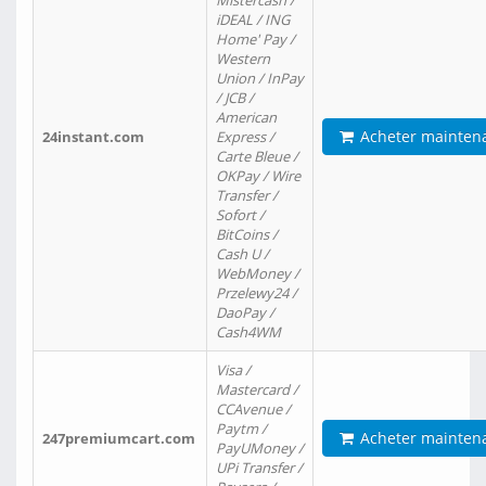
Mistercash /
iDEAL / ING
Home' Pay /
Western
Union / InPay
/ JCB /
American
Acheter mainten
24instant.com
Express /
Carte Bleue /
OKPay / Wire
Transfer /
Sofort /
BitCoins /
Cash U /
WebMoney /
Przelewy24 /
DaoPay /
Cash4WM
Visa /
Mastercard /
CCAvenue /
Paytm /
Acheter mainten
247premiumcart.com
PayUMoney /
UPi Transfer /