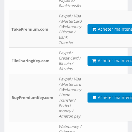
Paysera /
Banktransfer
Paypal / Visa
/ MasterCard
/ Webmoney
Acheter mainten
TakePremium.com
/ Bitcoin /
Bank
Transfer
Paypal /
Credit Card /
Acheter mainten
FileSharingKey.com
Bitcoin /
Altcoins
Paypal / Visa
/ Mastercard
/ Webmoney
/ Bank
Acheter mainten
BuyPremiumKey.com
Transfer /
Perfect
money /
Amazon pay
Webmoney /
Coingate