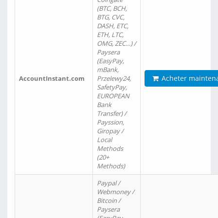
(BTC, BCH,
BTG, CVC,
DASH, ETC,
ETH, LTC,
OMG, ZEC…) /
Paysera
(EasyPay,
mBank,
Acheter mainten
AccountInstant.com
Przelewy24,
SafetyPay,
EUROPEAN
Bank
Transfer) /
Payssion,
Giropay /
Local
Methods
(20+
Methods)
Paypal /
Webmoney /
Bitcoin /
Paysera