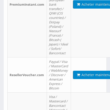
(european
Acheter mainten
PremiumInstant.com
bank
transfer) /
QIWI (CIS
countries) /
Dotpay
(Poland) /
Neosurf
(France) /
Bitcash (
Japan) / Ideal
/ Sofort/
Bancontact
Paypal / Visa
/ MasterCard
/ WebMoney
Acheter mainten
ResellerVoucher.com
/ Discover /
American
Express /
Bitcoin
Visa /
Mastercard /
Bancontact