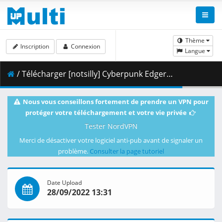
Thème
Inscription
Connexion
Langue
/ Télécharger [notsilly] Cyberpunk Edgerunners - S01E10 (WEB-DL 1080p HEVC E-AC-3) .mkv.002 ( 420.35 MB )
Nous vous conseillons fortement de prendre un VPN pour
protéger votre téléchargement et votre vie privée
Tester NordVPN
Merci de désactiver votre logiciel anti-pub avant de signaler un
problème.
Consulter la page tutoriel
Date Upload
28/09/2022 13:31