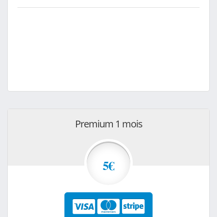
Premium 1 mois
5€