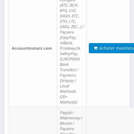
(BTC, BCH,
BTG, CVC,
DASH, ETC,
ETH, LTC,
OMG, ZEC…) /
Paysera
(EasyPay,
mBank,
Acheter mainten
AccountInstant.com
Przelewy24,
SafetyPay,
EUROPEAN
Bank
Transfer) /
Payssion,
Giropay /
Local
Methods
(20+
Methods)
Paypal /
Webmoney /
Bitcoin /
Paysera