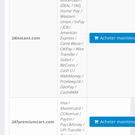
Mistercash /
iDEAL / ING
Home' Pay /
Western
Union / InPay
/ JCB /
American
Acheter mainten
24instant.com
Express /
Carte Bleue /
OKPay / Wire
Transfer /
Sofort /
BitCoins /
Cash U /
WebMoney /
Przelewy24 /
DaoPay /
Cash4WM
Visa /
Mastercard /
CCAvenue /
Paytm /
Acheter mainten
247premiumcart.com
PayUMoney /
UPi Transfer /