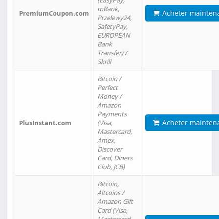
(EasyPay,
mBank,
Acheter mainten
PremiumCoupon.com
Przelewy24,
SafetyPay,
EUROPEAN
Bank
Transfer) /
Skrill
Bitcoin /
Perfect
Money /
Amazon
Payments
Acheter mainten
PlusInstant.com
(Visa,
Mastercard,
Amex,
Discover
Card, Diners
Club, JCB)
Bitcoin,
Altcoins /
Amazon Gift
Card (Visa,