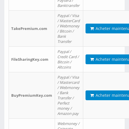
Paysera /
Banktransfer
Paypal / Visa
/ MasterCard
/ Webmoney
Acheter mainten
TakePremium.com
/ Bitcoin /
Bank
Transfer
Paypal /
Credit Card /
Acheter mainten
FileSharingKey.com
Bitcoin /
Altcoins
Paypal / Visa
/ Mastercard
/ Webmoney
/ Bank
Acheter mainten
BuyPremiumKey.com
Transfer /
Perfect
money /
Amazon pay
Webmoney /
Coingate