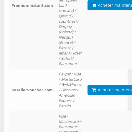
(european
Acheter mainten
PremiumInstant.com
bank
transfer) /
QIWI (CIS
countries) /
Dotpay
(Poland) /
Neosurf
(France) /
Bitcash (
Japan) / Ideal
/ Sofort/
Bancontact
Paypal / Visa
/ MasterCard
/ WebMoney
Acheter mainten
ResellerVoucher.com
/ Discover /
American
Express /
Bitcoin
Visa /
Mastercard /
Bancontact