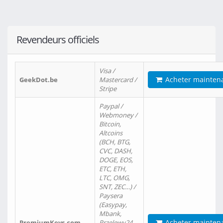
Revendeurs officiels
Visa /
Acheter mainten
GeekDot.be
Mastercard /
Stripe
Paypal /
Webmoney /
Bitcoin,
Altcoins
(BCH, BTG,
CVC, DASH,
DOGE, EOS,
ETC, ETH,
LTC, OMG,
SNT, ZEC…) /
Paysera
(Easypay,
Mbank,
Acheter mainten
PremiumKeys.com
Przelewy24,