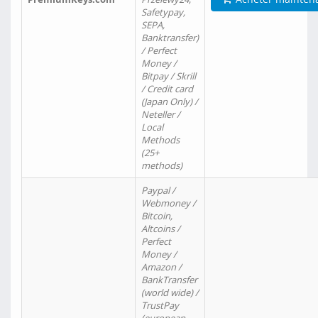
Safetypay,
SEPA,
Banktransfer)
/ Perfect
Money /
Bitpay / Skrill
/ Credit card
(Japan Only) /
Neteller /
Local
Methods
(25+
methods)
Paypal /
Webmoney /
Bitcoin,
Altcoins /
Perfect
Money /
Amazon /
BankTransfer
(world wide) /
TrustPay