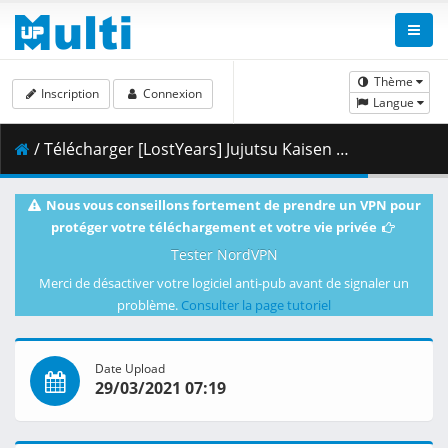
Thème
Inscription
Connexion
Langue
/ Télécharger [LostYears] Jujutsu Kaisen - 12 (WEB 1080p x264 10-bit AAC) [06366512].mkv.001 ( 356.79 MB )
Nous vous conseillons fortement de prendre un VPN pour
protéger votre téléchargement et votre vie privée
Tester NordVPN
Merci de désactiver votre logiciel anti-pub avant de signaler un
problème.
Consulter la page tutoriel
Date Upload
29/03/2021 07:19