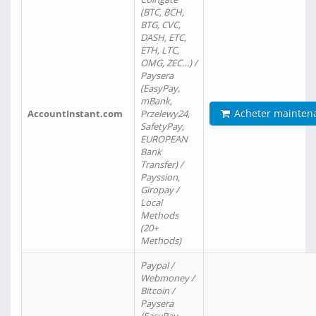
(BTC, BCH,
BTG, CVC,
DASH, ETC,
ETH, LTC,
OMG, ZEC…) /
Paysera
(EasyPay,
mBank,
Acheter mainten
AccountInstant.com
Przelewy24,
SafetyPay,
EUROPEAN
Bank
Transfer) /
Payssion,
Giropay /
Local
Methods
(20+
Methods)
Paypal /
Webmoney /
Bitcoin /
Paysera