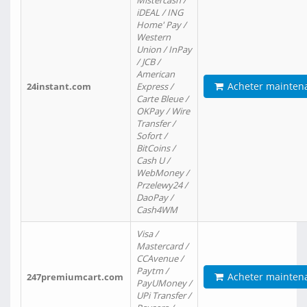
Mistercash /
iDEAL / ING
Home' Pay /
Western
Union / InPay
/ JCB /
American
Acheter mainten
24instant.com
Express /
Carte Bleue /
OKPay / Wire
Transfer /
Sofort /
BitCoins /
Cash U /
WebMoney /
Przelewy24 /
DaoPay /
Cash4WM
Visa /
Mastercard /
CCAvenue /
Paytm /
Acheter mainten
247premiumcart.com
PayUMoney /
UPi Transfer /