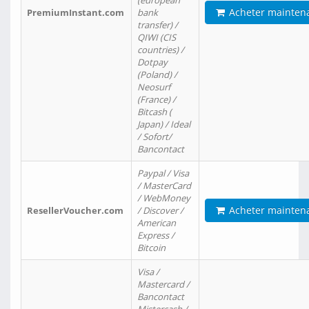
(european
Acheter mainten
PremiumInstant.com
bank
transfer) /
QIWI (CIS
countries) /
Dotpay
(Poland) /
Neosurf
(France) /
Bitcash (
Japan) / Ideal
/ Sofort/
Bancontact
Paypal / Visa
/ MasterCard
/ WebMoney
Acheter mainten
ResellerVoucher.com
/ Discover /
American
Express /
Bitcoin
Visa /
Mastercard /
Bancontact