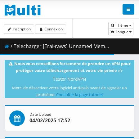
Thème
Inscription
Connexion
Langue
/ Télécharger [Erai-raws] Unnamed Memory Act 2 - 05 [720p CR WEB-DL AVC AAC][MultiSub][D69AF7C4].mkv.002 ( 351.41 MB )
Nous vous conseillons fortement de prendre un VPN pour
protéger votre téléchargement et votre vie privée
Tester NordVPN
Merci de désactiver votre logiciel anti-pub avant de signaler un
problème.
Consulter la page tutoriel
Date Upload
04/02/2025 17:52