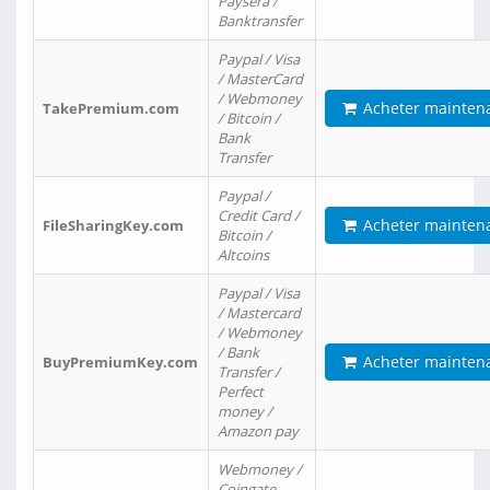
Paysera /
Banktransfer
Paypal / Visa
/ MasterCard
/ Webmoney
Acheter mainten
TakePremium.com
/ Bitcoin /
Bank
Transfer
Paypal /
Credit Card /
Acheter mainten
FileSharingKey.com
Bitcoin /
Altcoins
Paypal / Visa
/ Mastercard
/ Webmoney
/ Bank
Acheter mainten
BuyPremiumKey.com
Transfer /
Perfect
money /
Amazon pay
Webmoney /
Coingate