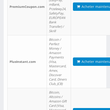
(EasyPay,
mBank,
Acheter mainten
PremiumCoupon.com
Przelewy24,
SafetyPay,
EUROPEAN
Bank
Transfer) /
Skrill
Bitcoin /
Perfect
Money /
Amazon
Payments
Acheter mainten
PlusInstant.com
(Visa,
Mastercard,
Amex,
Discover
Card, Diners
Club, JCB)
Bitcoin,
Altcoins /
Amazon Gift
Card (Visa,