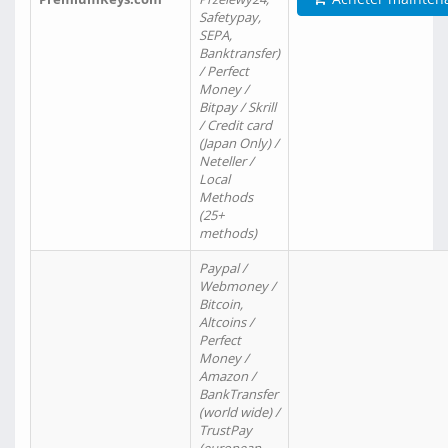
Safetypay,
SEPA,
Banktransfer)
/ Perfect
Money /
Bitpay / Skrill
/ Credit card
(Japan Only) /
Neteller /
Local
Methods
(25+
methods)
Paypal /
Webmoney /
Bitcoin,
Altcoins /
Perfect
Money /
Amazon /
BankTransfer
(world wide) /
TrustPay