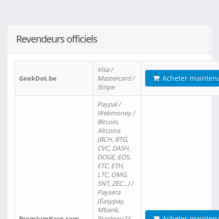
Revendeurs officiels
Visa /
Acheter mainten
GeekDot.be
Mastercard /
Stripe
Paypal /
Webmoney /
Bitcoin,
Altcoins
(BCH, BTG,
CVC, DASH,
DOGE, EOS,
ETC, ETH,
LTC, OMG,
SNT, ZEC…) /
Paysera
(Easypay,
Mbank,
Acheter mainten
PremiumKeys.com
Przelewy24,