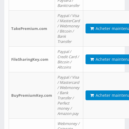
Paysera /
Banktransfer
Paypal / Visa
/ MasterCard
/ Webmoney
Acheter mainten
TakePremium.com
/ Bitcoin /
Bank
Transfer
Paypal /
Credit Card /
Acheter mainten
FileSharingKey.com
Bitcoin /
Altcoins
Paypal / Visa
/ Mastercard
/ Webmoney
/ Bank
Acheter mainten
BuyPremiumKey.com
Transfer /
Perfect
money /
Amazon pay
Webmoney /
Coingate