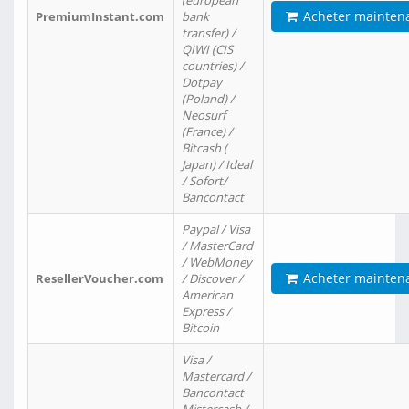
(european
Acheter mainten
PremiumInstant.com
bank
transfer) /
QIWI (CIS
countries) /
Dotpay
(Poland) /
Neosurf
(France) /
Bitcash (
Japan) / Ideal
/ Sofort/
Bancontact
Paypal / Visa
/ MasterCard
/ WebMoney
Acheter mainten
ResellerVoucher.com
/ Discover /
American
Express /
Bitcoin
Visa /
Mastercard /
Bancontact