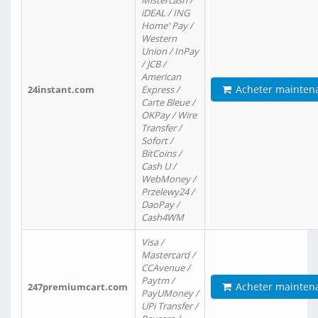
Mistercash /
iDEAL / ING
Home' Pay /
Western
Union / InPay
/ JCB /
American
Acheter mainten
24instant.com
Express /
Carte Bleue /
OKPay / Wire
Transfer /
Sofort /
BitCoins /
Cash U /
WebMoney /
Przelewy24 /
DaoPay /
Cash4WM
Visa /
Mastercard /
CCAvenue /
Paytm /
Acheter mainten
247premiumcart.com
PayUMoney /
UPi Transfer /