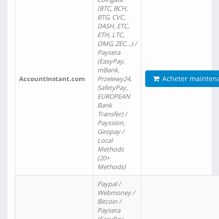
(BTC, BCH,
BTG, CVC,
DASH, ETC,
ETH, LTC,
OMG, ZEC…) /
Paysera
(EasyPay,
mBank,
Acheter mainten
AccountInstant.com
Przelewy24,
SafetyPay,
EUROPEAN
Bank
Transfer) /
Payssion,
Giropay /
Local
Methods
(20+
Methods)
Paypal /
Webmoney /
Bitcoin /
Paysera