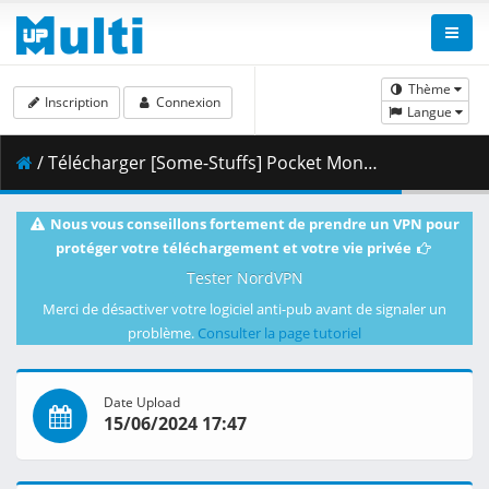
Thème
Inscription
Connexion
Langue
/ Télécharger [Some-Stuffs] Pocket Monsters (2023) 054 (1080p HEVC 10-bit) [A4B7BBC1].mkv.003 ( 417.87 MB )
Nous vous conseillons fortement de prendre un VPN pour
protéger votre téléchargement et votre vie privée
Tester NordVPN
Merci de désactiver votre logiciel anti-pub avant de signaler un
problème.
Consulter la page tutoriel
Date Upload
15/06/2024 17:47