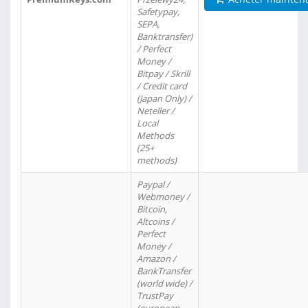
Safetypay,
SEPA,
Banktransfer)
/ Perfect
Money /
Bitpay / Skrill
/ Credit card
(Japan Only) /
Neteller /
Local
Methods
(25+
methods)
Paypal /
Webmoney /
Bitcoin,
Altcoins /
Perfect
Money /
Amazon /
BankTransfer
(world wide) /
TrustPay