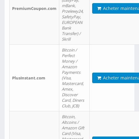
(EasyPay,
mBank,
Acheter mainten
PremiumCoupon.com
Przelewy24,
SafetyPay,
EUROPEAN
Bank
Transfer) /
Skrill
Bitcoin /
Perfect
Money /
Amazon
Payments
Acheter mainten
PlusInstant.com
(Visa,
Mastercard,
Amex,
Discover
Card, Diners
Club, JCB)
Bitcoin,
Altcoins /
Amazon Gift
Card (Visa,