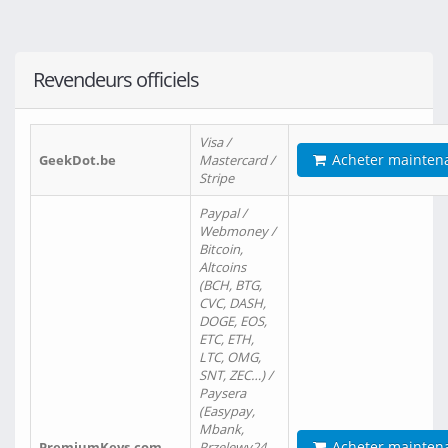
Revendeurs officiels
Visa /
Acheter mainten
GeekDot.be
Mastercard /
Stripe
Paypal /
Webmoney /
Bitcoin,
Altcoins
(BCH, BTG,
CVC, DASH,
DOGE, EOS,
ETC, ETH,
LTC, OMG,
SNT, ZEC…) /
Paysera
(Easypay,
Mbank,
Acheter mainten
PremiumKeys.com
Przelewy24,