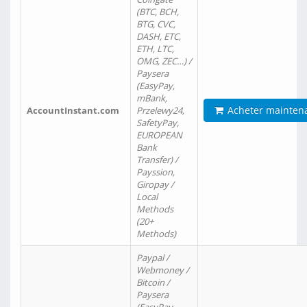
(BTC, BCH,
BTG, CVC,
DASH, ETC,
ETH, LTC,
OMG, ZEC…) /
Paysera
(EasyPay,
mBank,
Acheter mainten
AccountInstant.com
Przelewy24,
SafetyPay,
EUROPEAN
Bank
Transfer) /
Payssion,
Giropay /
Local
Methods
(20+
Methods)
Paypal /
Webmoney /
Bitcoin /
Paysera