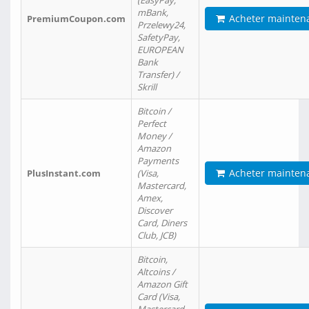
(EasyPay,
mBank,
Acheter mainten
PremiumCoupon.com
Przelewy24,
SafetyPay,
EUROPEAN
Bank
Transfer) /
Skrill
Bitcoin /
Perfect
Money /
Amazon
Payments
Acheter mainten
PlusInstant.com
(Visa,
Mastercard,
Amex,
Discover
Card, Diners
Club, JCB)
Bitcoin,
Altcoins /
Amazon Gift
Card (Visa,