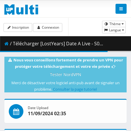
Thème
Inscription
Connexion
Langue
/ Télécharger [LostYears] Date A Live - S05E05 (WEB-DL 1080p x264 AAC E-AC-3) [E1EFE8D3].mkv.003 ( 482.88 MB )
Nous vous conseillons fortement de prendre un VPN pour
protéger votre téléchargement et votre vie privée
Tester NordVPN
Merci de désactiver votre logiciel anti-pub avant de signaler un
problème.
Consulter la page tutoriel
Date Upload
11/09/2024 02:35