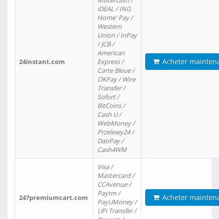
Mistercash /
iDEAL / ING
Home' Pay /
Western
Union / InPay
/ JCB /
American
Acheter mainten
24instant.com
Express /
Carte Bleue /
OKPay / Wire
Transfer /
Sofort /
BitCoins /
Cash U /
WebMoney /
Przelewy24 /
DaoPay /
Cash4WM
Visa /
Mastercard /
CCAvenue /
Paytm /
Acheter mainten
247premiumcart.com
PayUMoney /
UPi Transfer /