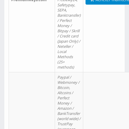
Safetypay,
SEPA,
Banktransfer)
/ Perfect
Money /
Bitpay / Skrill
/ Credit card
(Japan Only) /
Neteller /
Local
Methods
(25+
methods)
Paypal /
Webmoney /
Bitcoin,
Altcoins /
Perfect
Money /
Amazon /
BankTransfer
(world wide) /
TrustPay