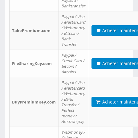
Paysera /
Banktransfer
Paypal / Visa
/ MasterCard
/ Webmoney
Acheter mainten
TakePremium.com
/ Bitcoin /
Bank
Transfer
Paypal /
Credit Card /
Acheter mainten
FileSharingKey.com
Bitcoin /
Altcoins
Paypal / Visa
/ Mastercard
/ Webmoney
/ Bank
Acheter mainten
BuyPremiumKey.com
Transfer /
Perfect
money /
Amazon pay
Webmoney /
Coingate