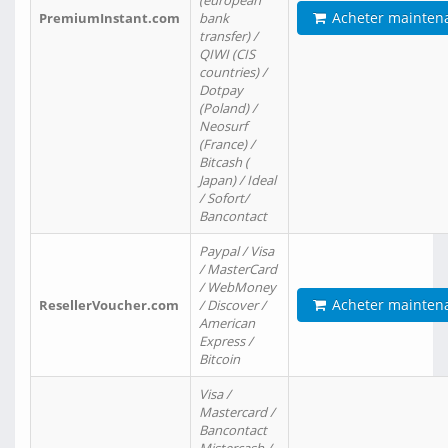
(european
Acheter mainten
PremiumInstant.com
bank
transfer) /
QIWI (CIS
countries) /
Dotpay
(Poland) /
Neosurf
(France) /
Bitcash (
Japan) / Ideal
/ Sofort/
Bancontact
Paypal / Visa
/ MasterCard
/ WebMoney
Acheter mainten
ResellerVoucher.com
/ Discover /
American
Express /
Bitcoin
Visa /
Mastercard /
Bancontact