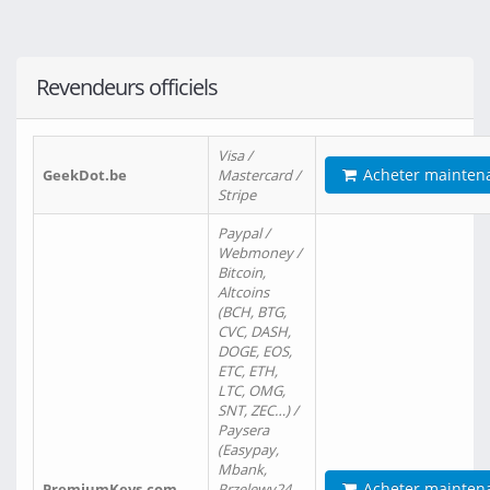
Revendeurs officiels
Visa /
Acheter mainten
GeekDot.be
Mastercard /
Stripe
Paypal /
Webmoney /
Bitcoin,
Altcoins
(BCH, BTG,
CVC, DASH,
DOGE, EOS,
ETC, ETH,
LTC, OMG,
SNT, ZEC…) /
Paysera
(Easypay,
Mbank,
Acheter mainten
PremiumKeys.com
Przelewy24,