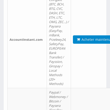
(BTC, BCH,
BTG, CVC,
DASH, ETC,
ETH, LTC,
OMG, ZEC…) /
Paysera
(EasyPay,
mBank,
Acheter mainten
AccountInstant.com
Przelewy24,
SafetyPay,
EUROPEAN
Bank
Transfer) /
Payssion,
Giropay /
Local
Methods
(20+
Methods)
Paypal /
Webmoney /
Bitcoin /
Paysera