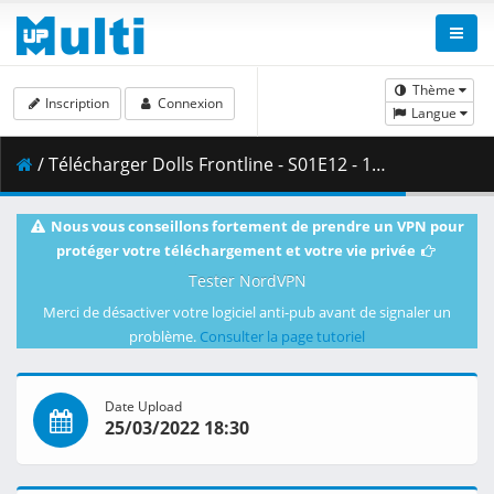
Thème
Inscription
Connexion
Langue
/ Télécharger Dolls Frontline - S01E12 - 1080p WEB H.264 -NanDesuKa (FUNi).mkv.003 ( 370.97 MB )
Nous vous conseillons fortement de prendre un VPN pour
protéger votre téléchargement et votre vie privée
Tester NordVPN
Merci de désactiver votre logiciel anti-pub avant de signaler un
problème.
Consulter la page tutoriel
Date Upload
25/03/2022 18:30