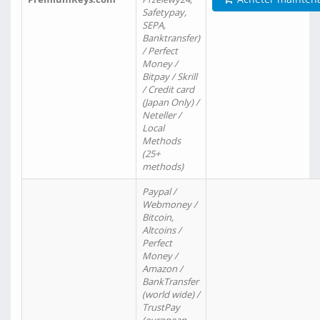
Safetypay,
SEPA,
Banktransfer)
/ Perfect
Money /
Bitpay / Skrill
/ Credit card
(Japan Only) /
Neteller /
Local
Methods
(25+
methods)
Paypal /
Webmoney /
Bitcoin,
Altcoins /
Perfect
Money /
Amazon /
BankTransfer
(world wide) /
TrustPay