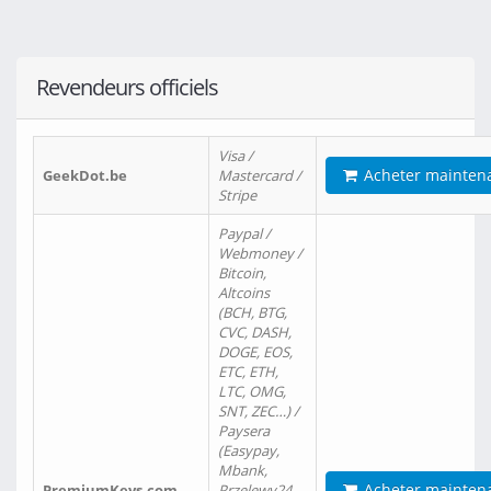
Revendeurs officiels
Visa /
Acheter mainten
GeekDot.be
Mastercard /
Stripe
Paypal /
Webmoney /
Bitcoin,
Altcoins
(BCH, BTG,
CVC, DASH,
DOGE, EOS,
ETC, ETH,
LTC, OMG,
SNT, ZEC…) /
Paysera
(Easypay,
Mbank,
Acheter mainten
PremiumKeys.com
Przelewy24,