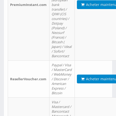
(european
Acheter mainten
PremiumInstant.com
bank
transfer) /
QIWI (CIS
countries) /
Dotpay
(Poland) /
Neosurf
(France) /
Bitcash (
Japan) / Ideal
/ Sofort/
Bancontact
Paypal / Visa
/ MasterCard
/ WebMoney
Acheter mainten
ResellerVoucher.com
/ Discover /
American
Express /
Bitcoin
Visa /
Mastercard /
Bancontact