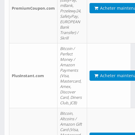
(EasyPay,
mBank,
Acheter mainten
PremiumCoupon.com
Przelewy24,
SafetyPay,
EUROPEAN
Bank
Transfer) /
Skrill
Bitcoin /
Perfect
Money /
Amazon
Payments
Acheter mainten
PlusInstant.com
(Visa,
Mastercard,
Amex,
Discover
Card, Diners
Club, JCB)
Bitcoin,
Altcoins /
Amazon Gift
Card (Visa,