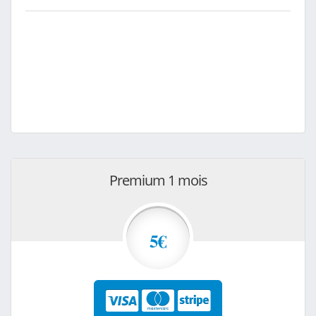
Premium 1 mois
5€