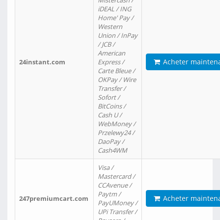
Mistercash /
iDEAL / ING
Home' Pay /
Western
Union / InPay
/ JCB /
American
Acheter mainten
24instant.com
Express /
Carte Bleue /
OKPay / Wire
Transfer /
Sofort /
BitCoins /
Cash U /
WebMoney /
Przelewy24 /
DaoPay /
Cash4WM
Visa /
Mastercard /
CCAvenue /
Paytm /
Acheter mainten
247premiumcart.com
PayUMoney /
UPi Transfer /