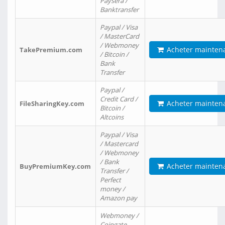
Paysera /
Banktransfer
Paypal / Visa
/ MasterCard
/ Webmoney
Acheter mainten
TakePremium.com
/ Bitcoin /
Bank
Transfer
Paypal /
Credit Card /
Acheter mainten
FileSharingKey.com
Bitcoin /
Altcoins
Paypal / Visa
/ Mastercard
/ Webmoney
/ Bank
Acheter mainten
BuyPremiumKey.com
Transfer /
Perfect
money /
Amazon pay
Webmoney /
Coingate