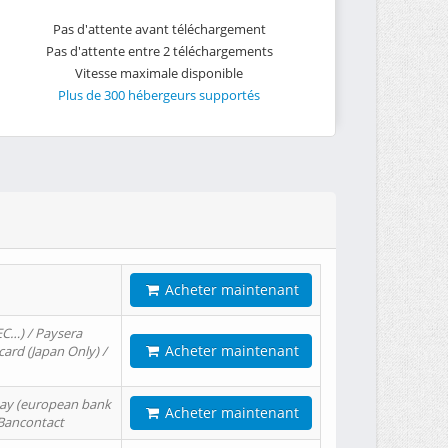
Pas d'attente avant téléchargement
Pas d'attente entre 2 téléchargements
Vitesse maximale disponible
Plus de 300 hébergeurs supportés
Acheter maintenant
EC…) / Paysera
Acheter maintenant
card (Japan Only) /
tPay (european bank
Acheter maintenant
/ Bancontact