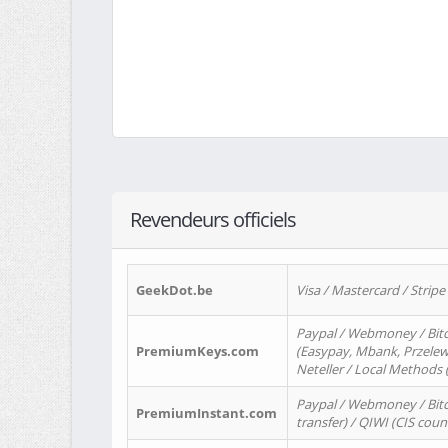
Revendeurs officiels
GeekDot.be
Visa / Mastercard / Stripe
Paypal / Webmoney / Bitc
PremiumKeys.com
(Easypay, Mbank, Przelewy2
Neteller / Local Methods
Paypal / Webmoney / Bitc
PremiumInstant.com
transfer) / QIWI (CIS coun