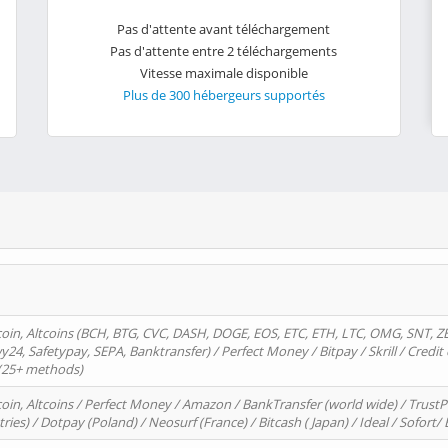
Pas d'attente avant téléchargement
Pas d'attente entre 2 téléchargements
Vitesse maximale disponible
Plus de 300 hébergeurs supportés
oin, Altcoins (BCH, BTG, CVC, DASH, DOGE, EOS, ETC, ETH, LTC, OMG, SNT, Z
4, Safetypay, SEPA, Banktransfer) / Perfect Money / Bitpay / Skrill / Credit 
 (25+ methods)
oin, Altcoins / Perfect Money / Amazon / BankTransfer (world wide) / Trus
tries) / Dotpay (Poland) / Neosurf (France) / Bitcash ( Japan) / Ideal / Sofort