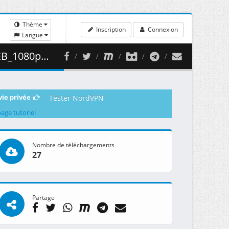
Thème
Inscription
Connexion
Langue
( 488.99 MB )
vie privée
Tester NordVPN
page tutoriel
Nombre de téléchargements
27
Partage