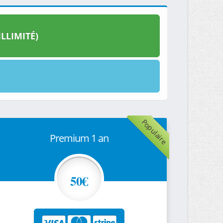
LLIMITÉ)
Populaire
Premium 1 an
50€