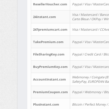
ResellerVoucher.com
Paypal / Visa / MasterCar
Visa / Mastercard / Banco
24instant.com
Carte Bleue / OKPay / Wi
247premiumcart.com
Visa / Mastercard / CCAv
TakePremium.com
Paypal / Visa / MasterCar
FileSharingKey.com
Paypal / Credit Card / Bitc
BuyPremiumKey.com
Paypal / Visa / Masterca
Webmoney / Coingate (BTC
AccountInstant.com
SafetyPay, EUROPEAN Bank
PremiumCoupon.com
Paypal / Webmoney / Bitc
PlusInstant.com
Bitcoin / Perfect Money /