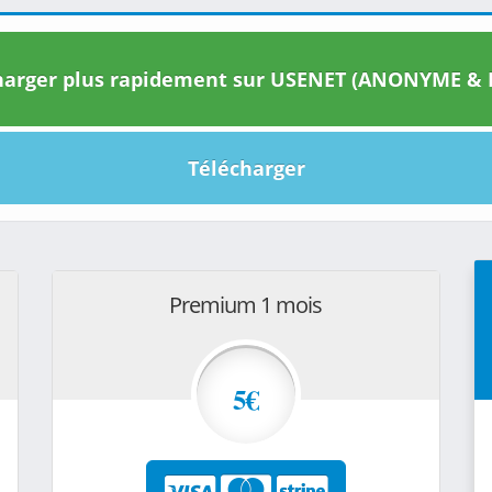
arger plus rapidement sur USENET (ANONYME & I
Télécharger
Premium 1 mois
5€