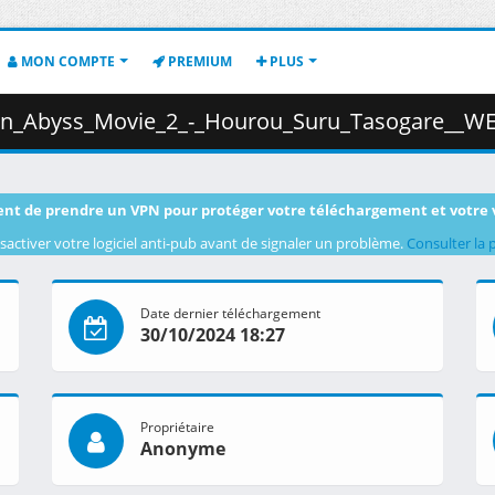
MON COMPTE
PREMIUM
PLUS
_Hourou_Suru_Tasogare__WEB_1080p_Hi10P_EAC3_AAC___300DA2AF_.mkv.004 
nt de prendre un VPN pour protéger votre téléchargement et votre 
sactiver votre logiciel anti-pub avant de signaler un problème.
Consulter la 
Date dernier téléchargement
30/10/2024 18:27
Propriétaire
Anonyme