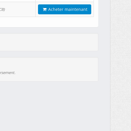
Acheter maintenant
CB)
ursement.