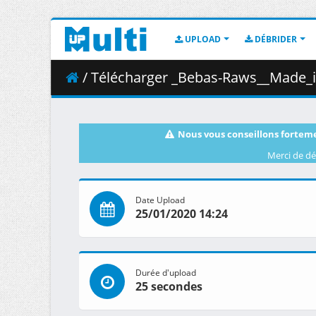
UPLOAD
DÉBRIDER
/ Télécharger _Bebas-Raws__Made_in_Abyss_Movie_2_-
Nous vous conseillons forteme
Merci de dé
Date Upload
25/01/2020 14:24
Durée d'upload
25 secondes