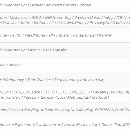
d / WebMoney / Discover / American Express / Bitcoin
ntact Mistercash / iDEAL / ING Home' Pay / Western Union / InPay / JCB / Am
re Transfer / Sofort / BitCoins / Cash U / WebMoney / Przelewy24 / DaoPay 
enue / Paytm / PayUMoney / UPi Transfer / Paysera / Banktransfer
d / Webmoney / Bitcoin / Bank Transfer
oin / Altcoins
rd / Webmoney / Bank Transfer / Perfect money / Amazon pay
, BCH, BTG, CVC, DASH, ETC, ETH, LTC, OMG, ZEC…) / Paysera (EasyPay, mB
 Transfer) / Payssion, Giropay / Local Methods (20+ Methods)
oin / Paysera (EasyPay, mBank, Przelewy24, SafetyPay, EUROPEAN Bank Transf
 Amazon Payments (Visa, Mastercard, Amex, Discover Card, Diners Club, JCB)