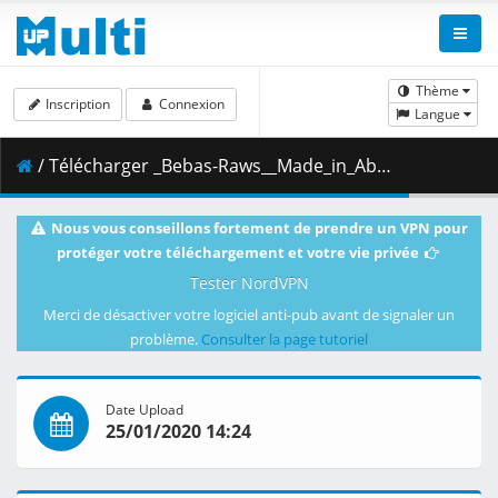
Thème
Inscription
Connexion
Langue
/ Télécharger _Bebas-Raws__Made_in_Abyss_Movie_2_-_Hourou_Suru_Tasogare__WEB_1080p_Hi10P_EAC3_AAC___300DA2AF_.mkv.004 ( 488.99 MB )
Nous vous conseillons fortement de prendre un VPN pour
protéger votre téléchargement et votre vie privée
Tester NordVPN
Merci de désactiver votre logiciel anti-pub avant de signaler un
problème.
Consulter la page tutoriel
Date Upload
25/01/2020 14:24