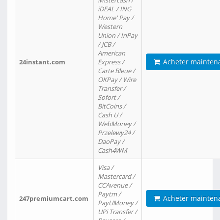
Mistercash /
iDEAL / ING
Home' Pay /
Western
Union / InPay
/ JCB /
American
Acheter mainten
24instant.com
Express /
Carte Bleue /
OKPay / Wire
Transfer /
Sofort /
BitCoins /
Cash U /
WebMoney /
Przelewy24 /
DaoPay /
Cash4WM
Visa /
Mastercard /
CCAvenue /
Paytm /
Acheter mainten
247premiumcart.com
PayUMoney /
UPi Transfer /