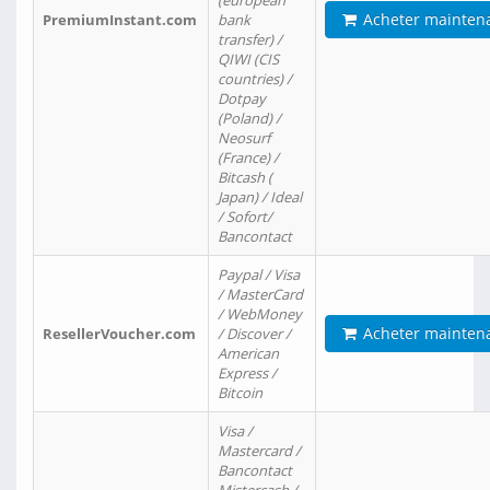
(european
Acheter mainten
PremiumInstant.com
bank
transfer) /
QIWI (CIS
countries) /
Dotpay
(Poland) /
Neosurf
(France) /
Bitcash (
Japan) / Ideal
/ Sofort/
Bancontact
Paypal / Visa
/ MasterCard
/ WebMoney
Acheter mainten
ResellerVoucher.com
/ Discover /
American
Express /
Bitcoin
Visa /
Mastercard /
Bancontact