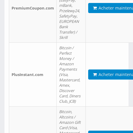
(EasyPay,
mBank,
Acheter mainten
PremiumCoupon.com
Przelewy24,
SafetyPay,
EUROPEAN
Bank
Transfer) /
Skrill
Bitcoin /
Perfect
Money /
Amazon
Payments
Acheter mainten
PlusInstant.com
(Visa,
Mastercard,
Amex,
Discover
Card, Diners
Club, JCB)
Bitcoin,
Altcoins /
Amazon Gift
Card (Visa,