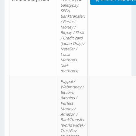
Safetypay,
SEPA,
Banktransfer)
/ Perfect
Money /
Bitpay / Skrill
/ Credit card
(Japan Only) /
Neteller /
Local
Methods
(25+
methods)
Paypal /
Webmoney /
Bitcoin,
Altcoins /
Perfect
Money /
Amazon /
BankTransfer
(world wide) /
TrustPay