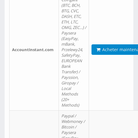
(BTC, BCH,
BTG, CVC,
DASH, ETC,
ETH, LTC,
OMG, ZEC…) /
Paysera
(EasyPay,
mBank,
Acheter mainten
AccountInstant.com
Przelewy24,
SafetyPay,
EUROPEAN
Bank
Transfer) /
Payssion,
Giropay /
Local
Methods
(20+
Methods)
Paypal /
Webmoney /
Bitcoin /
Paysera