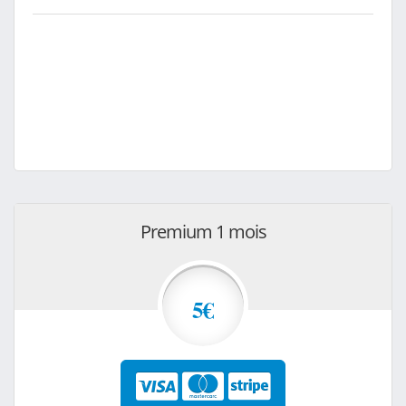
Premium 1 mois
5€