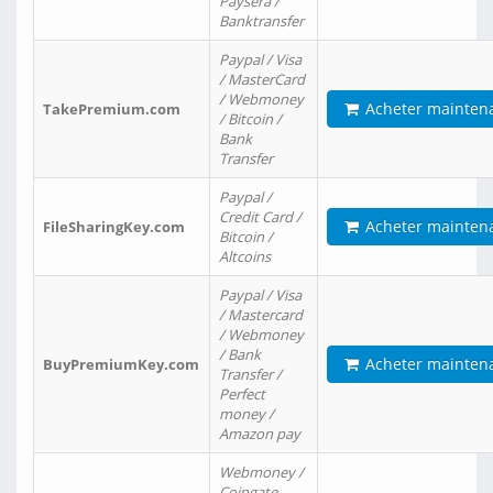
Paysera /
Banktransfer
Paypal / Visa
/ MasterCard
/ Webmoney
Acheter mainten
TakePremium.com
/ Bitcoin /
Bank
Transfer
Paypal /
Credit Card /
Acheter mainten
FileSharingKey.com
Bitcoin /
Altcoins
Paypal / Visa
/ Mastercard
/ Webmoney
/ Bank
Acheter mainten
BuyPremiumKey.com
Transfer /
Perfect
money /
Amazon pay
Webmoney /
Coingate