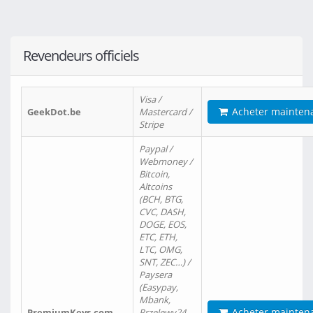
Revendeurs officiels
Visa /
Acheter mainten
GeekDot.be
Mastercard /
Stripe
Paypal /
Webmoney /
Bitcoin,
Altcoins
(BCH, BTG,
CVC, DASH,
DOGE, EOS,
ETC, ETH,
LTC, OMG,
SNT, ZEC…) /
Paysera
(Easypay,
Mbank,
Acheter mainten
PremiumKeys.com
Przelewy24,