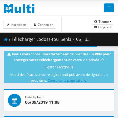
Thème
Inscription
Connexion
Langue
/ Télécharger Lodoss-tou_Senki_-_06__BDRip_1436x1080p_x265_HEVC_Hi10P_DTS-HD_MA__AC3__Dual_Audio__sxales_.mkv.001 ( 320.87 MB )
Nous vous conseillons fortement de prendre un VPN pour
protéger votre téléchargement et votre vie privée
Tester NordVPN
Merci de désactiver votre logiciel anti-pub avant de signaler un
problème.
Consulter la page tutoriel
Date Upload
06/09/2019 11:08