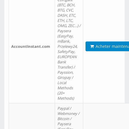
(BTC, BCH,
BTG, CVC,
DASH, ETC,
ETH, LTC,
OMG, ZEC…) /
Paysera
(EasyPay,
mBank,
Acheter mainten
AccountInstant.com
Przelewy24,
SafetyPay,
EUROPEAN
Bank
Transfer) /
Payssion,
Giropay /
Local
Methods
(20+
Methods)
Paypal /
Webmoney /
Bitcoin /
Paysera