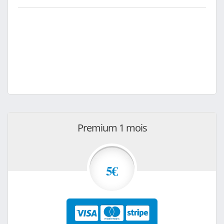
Premium 1 mois
5€