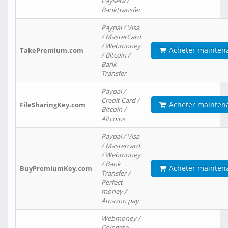
Paysera /
Banktransfer
Paypal / Visa
/ MasterCard
/ Webmoney
Acheter mainten
TakePremium.com
/ Bitcoin /
Bank
Transfer
Paypal /
Credit Card /
Acheter mainten
FileSharingKey.com
Bitcoin /
Altcoins
Paypal / Visa
/ Mastercard
/ Webmoney
/ Bank
Acheter mainten
BuyPremiumKey.com
Transfer /
Perfect
money /
Amazon pay
Webmoney /
Coingate