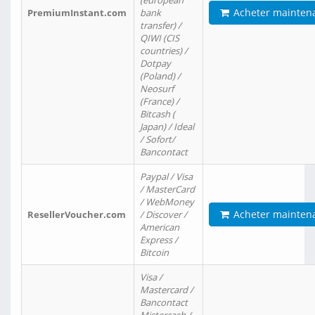
(european
Acheter mainten
PremiumInstant.com
bank
transfer) /
QIWI (CIS
countries) /
Dotpay
(Poland) /
Neosurf
(France) /
Bitcash (
Japan) / Ideal
/ Sofort/
Bancontact
Paypal / Visa
/ MasterCard
/ WebMoney
Acheter mainten
ResellerVoucher.com
/ Discover /
American
Express /
Bitcoin
Visa /
Mastercard /
Bancontact