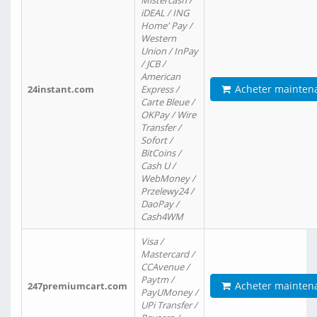
Mistercash /
iDEAL / ING
Home' Pay /
Western
Union / InPay
/ JCB /
American
Acheter mainten
24instant.com
Express /
Carte Bleue /
OKPay / Wire
Transfer /
Sofort /
BitCoins /
Cash U /
WebMoney /
Przelewy24 /
DaoPay /
Cash4WM
Visa /
Mastercard /
CCAvenue /
Paytm /
Acheter mainten
247premiumcart.com
PayUMoney /
UPi Transfer /