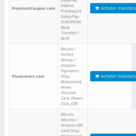
(EasyPay,
mBank,
Acheter mainten
PremiumCoupon.com
Przelewy24,
SafetyPay,
EUROPEAN
Bank
Transfer) /
Skrill
Bitcoin /
Perfect
Money /
Amazon
Payments
Acheter mainten
PlusInstant.com
(Visa,
Mastercard,
Amex,
Discover
Card, Diners
Club, JCB)
Bitcoin,
Altcoins /
Amazon Gift
Card (Visa,