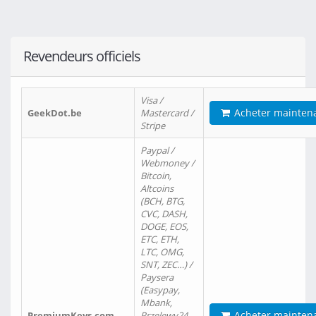
Revendeurs officiels
Visa /
Acheter mainten
GeekDot.be
Mastercard /
Stripe
Paypal /
Webmoney /
Bitcoin,
Altcoins
(BCH, BTG,
CVC, DASH,
DOGE, EOS,
ETC, ETH,
LTC, OMG,
SNT, ZEC…) /
Paysera
(Easypay,
Mbank,
Acheter mainten
PremiumKeys.com
Przelewy24,