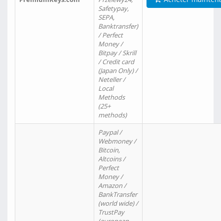
Safetypay,
SEPA,
Banktransfer)
/ Perfect
Money /
Bitpay / Skrill
/ Credit card
(Japan Only) /
Neteller /
Local
Methods
(25+
methods)
Paypal /
Webmoney /
Bitcoin,
Altcoins /
Perfect
Money /
Amazon /
BankTransfer
(world wide) /
TrustPay