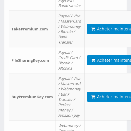
Paysera /
Banktransfer
Paypal / Visa
/ MasterCard
/ Webmoney
Acheter mainten
TakePremium.com
/ Bitcoin /
Bank
Transfer
Paypal /
Credit Card /
Acheter mainten
FileSharingKey.com
Bitcoin /
Altcoins
Paypal / Visa
/ Mastercard
/ Webmoney
/ Bank
Acheter mainten
BuyPremiumKey.com
Transfer /
Perfect
money /
Amazon pay
Webmoney /
Coingate