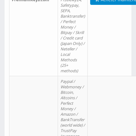
Safetypay,
SEPA,
Banktransfer)
/ Perfect
Money /
Bitpay / Skrill
/ Credit card
(Japan Only) /
Neteller /
Local
Methods
(25+
methods)
Paypal /
Webmoney /
Bitcoin,
Altcoins /
Perfect
Money /
Amazon /
BankTransfer
(world wide) /
TrustPay