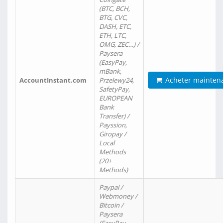
(BTC, BCH,
BTG, CVC,
DASH, ETC,
ETH, LTC,
OMG, ZEC…) /
Paysera
(EasyPay,
mBank,
Acheter mainten
AccountInstant.com
Przelewy24,
SafetyPay,
EUROPEAN
Bank
Transfer) /
Payssion,
Giropay /
Local
Methods
(20+
Methods)
Paypal /
Webmoney /
Bitcoin /
Paysera