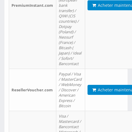
(european
Acheter mainten
PremiumInstant.com
bank
transfer) /
QIWI (CIS
countries) /
Dotpay
(Poland) /
Neosurf
(France) /
Bitcash (
Japan) / Ideal
/ Sofort/
Bancontact
Paypal / Visa
/ MasterCard
/ WebMoney
Acheter mainten
ResellerVoucher.com
/ Discover /
American
Express /
Bitcoin
Visa /
Mastercard /
Bancontact