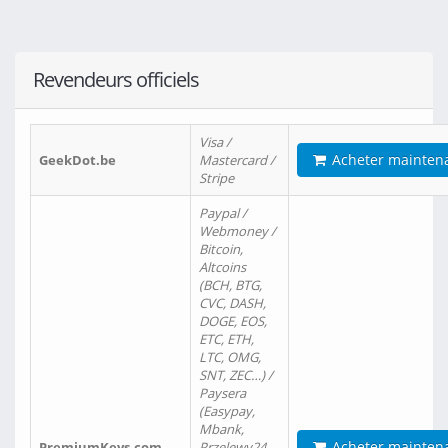
Revendeurs officiels
Visa /
Acheter mainten
GeekDot.be
Mastercard /
Stripe
Paypal /
Webmoney /
Bitcoin,
Altcoins
(BCH, BTG,
CVC, DASH,
DOGE, EOS,
ETC, ETH,
LTC, OMG,
SNT, ZEC…) /
Paysera
(Easypay,
Mbank,
Acheter mainten
PremiumKeys.com
Przelewy24,