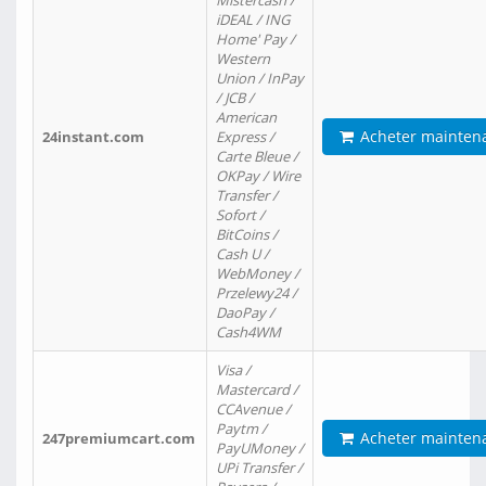
Mistercash /
iDEAL / ING
Home' Pay /
Western
Union / InPay
/ JCB /
American
Acheter mainten
24instant.com
Express /
Carte Bleue /
OKPay / Wire
Transfer /
Sofort /
BitCoins /
Cash U /
WebMoney /
Przelewy24 /
DaoPay /
Cash4WM
Visa /
Mastercard /
CCAvenue /
Paytm /
Acheter mainten
247premiumcart.com
PayUMoney /
UPi Transfer /