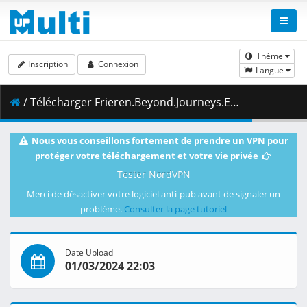
Thème
Inscription
Connexion
Langue
/ Télécharger Frieren.Beyond.Journeys.End.S01E23.1080p.WEBRip.x265.DDP.2.0-ZeroBuild.mkv.003 ( 454.98 MB )
Nous vous conseillons fortement de prendre un VPN pour
protéger votre téléchargement et votre vie privée
Tester NordVPN
Merci de désactiver votre logiciel anti-pub avant de signaler un
problème.
Consulter la page tutoriel
Date Upload
01/03/2024 22:03