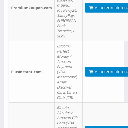
(EasyPay,
mBank,
Acheter mainten
PremiumCoupon.com
Przelewy24,
SafetyPay,
EUROPEAN
Bank
Transfer) /
Skrill
Bitcoin /
Perfect
Money /
Amazon
Payments
Acheter mainten
PlusInstant.com
(Visa,
Mastercard,
Amex,
Discover
Card, Diners
Club, JCB)
Bitcoin,
Altcoins /
Amazon Gift
Card (Visa,