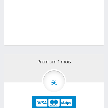
Premium 1 mois
5€