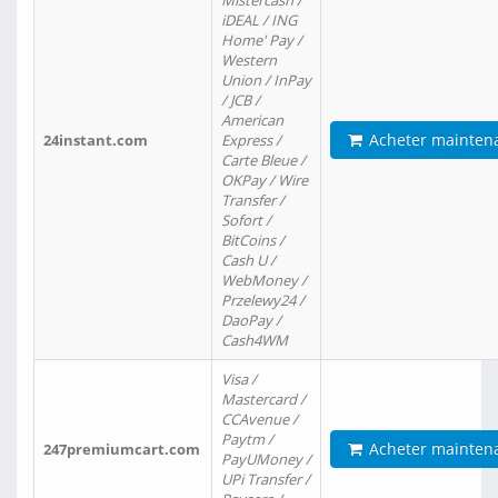
Mistercash /
iDEAL / ING
Home' Pay /
Western
Union / InPay
/ JCB /
American
Acheter mainten
24instant.com
Express /
Carte Bleue /
OKPay / Wire
Transfer /
Sofort /
BitCoins /
Cash U /
WebMoney /
Przelewy24 /
DaoPay /
Cash4WM
Visa /
Mastercard /
CCAvenue /
Paytm /
Acheter mainten
247premiumcart.com
PayUMoney /
UPi Transfer /