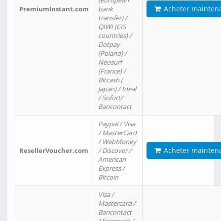
(european
Acheter mainten
PremiumInstant.com
bank
transfer) /
QIWI (CIS
countries) /
Dotpay
(Poland) /
Neosurf
(France) /
Bitcash (
Japan) / Ideal
/ Sofort/
Bancontact
Paypal / Visa
/ MasterCard
/ WebMoney
Acheter mainten
ResellerVoucher.com
/ Discover /
American
Express /
Bitcoin
Visa /
Mastercard /
Bancontact