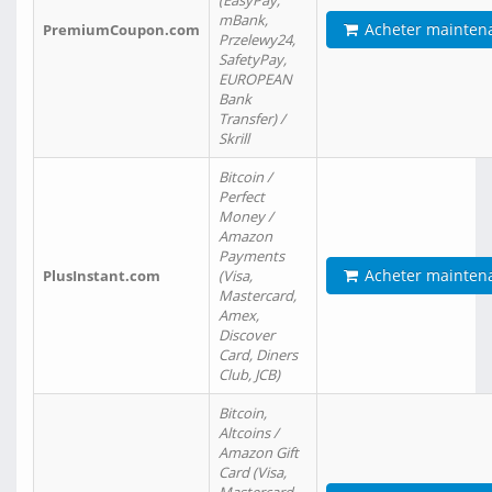
(EasyPay,
mBank,
Acheter mainten
PremiumCoupon.com
Przelewy24,
SafetyPay,
EUROPEAN
Bank
Transfer) /
Skrill
Bitcoin /
Perfect
Money /
Amazon
Payments
Acheter mainten
PlusInstant.com
(Visa,
Mastercard,
Amex,
Discover
Card, Diners
Club, JCB)
Bitcoin,
Altcoins /
Amazon Gift
Card (Visa,