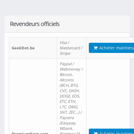
Revendeurs officiels
Visa /
Acheter mainten
GeekDot.be
Mastercard /
Stripe
Paypal /
Webmoney /
Bitcoin,
Altcoins
(BCH, BTG,
CVC, DASH,
DOGE, EOS,
ETC, ETH,
LTC, OMG,
SNT, ZEC…) /
Paysera
(Easypay,
Mbank,
Acheter mainten
PremiumKeys.com
Przelewy24,