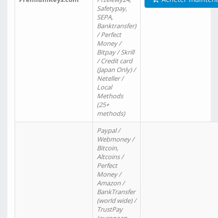
Safetypay,
SEPA,
Banktransfer)
/ Perfect
Money /
Bitpay / Skrill
/ Credit card
(Japan Only) /
Neteller /
Local
Methods
(25+
methods)
Paypal /
Webmoney /
Bitcoin,
Altcoins /
Perfect
Money /
Amazon /
BankTransfer
(world wide) /
TrustPay