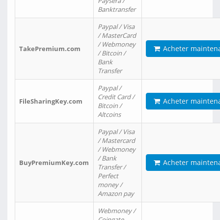
Paysera /
Banktransfer
Paypal / Visa
/ MasterCard
/ Webmoney
Acheter mainten
TakePremium.com
/ Bitcoin /
Bank
Transfer
Paypal /
Credit Card /
Acheter mainten
FileSharingKey.com
Bitcoin /
Altcoins
Paypal / Visa
/ Mastercard
/ Webmoney
/ Bank
Acheter mainten
BuyPremiumKey.com
Transfer /
Perfect
money /
Amazon pay
Webmoney /
Coingate