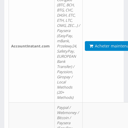
(BTC, BCH,
BTG, CVC,
DASH, ETC,
ETH, LTC,
OMG, ZEC…) /
Paysera
(EasyPay,
mBank,
Acheter mainten
AccountInstant.com
Przelewy24,
SafetyPay,
EUROPEAN
Bank
Transfer) /
Payssion,
Giropay /
Local
Methods
(20+
Methods)
Paypal /
Webmoney /
Bitcoin /
Paysera