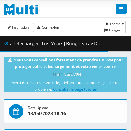
Thème
Inscription
Connexion
Langue
/ Télécharger [LostYears] Bungo Stray Dogs - S04E06 (WEB 1080p Hi10 AAC E-AC-3) [2D239138].mkv.001 ( 373.09 MB )
Nous vous conseillons fortement de prendre un VPN pour
protéger votre téléchargement et votre vie privée
Tester NordVPN
Merci de désactiver votre logiciel anti-pub avant de signaler un
problème.
Consulter la page tutoriel
Date Upload
13/04/2023 18:16