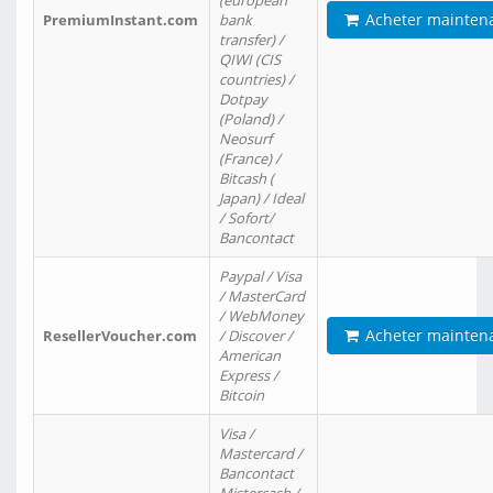
(european
Acheter mainten
PremiumInstant.com
bank
transfer) /
QIWI (CIS
countries) /
Dotpay
(Poland) /
Neosurf
(France) /
Bitcash (
Japan) / Ideal
/ Sofort/
Bancontact
Paypal / Visa
/ MasterCard
/ WebMoney
Acheter mainten
ResellerVoucher.com
/ Discover /
American
Express /
Bitcoin
Visa /
Mastercard /
Bancontact