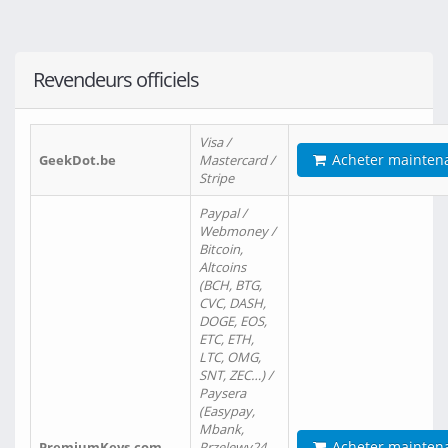
Revendeurs officiels
Visa /
Acheter mainten
GeekDot.be
Mastercard /
Stripe
Paypal /
Webmoney /
Bitcoin,
Altcoins
(BCH, BTG,
CVC, DASH,
DOGE, EOS,
ETC, ETH,
LTC, OMG,
SNT, ZEC…) /
Paysera
(Easypay,
Mbank,
Acheter mainten
PremiumKeys.com
Przelewy24,