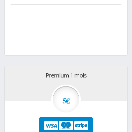
Premium 1 mois
5€