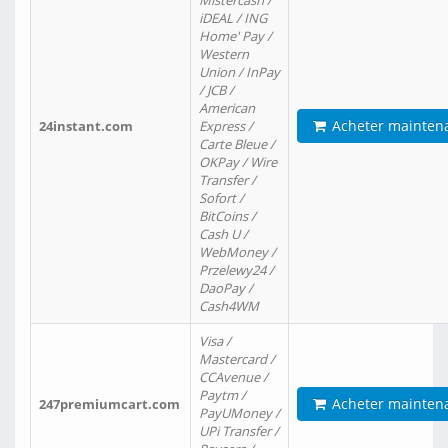
Mistercash /
iDEAL / ING
Home' Pay /
Western
Union / InPay
/ JCB /
American
Acheter mainten
24instant.com
Express /
Carte Bleue /
OKPay / Wire
Transfer /
Sofort /
BitCoins /
Cash U /
WebMoney /
Przelewy24 /
DaoPay /
Cash4WM
Visa /
Mastercard /
CCAvenue /
Paytm /
Acheter mainten
247premiumcart.com
PayUMoney /
UPi Transfer /