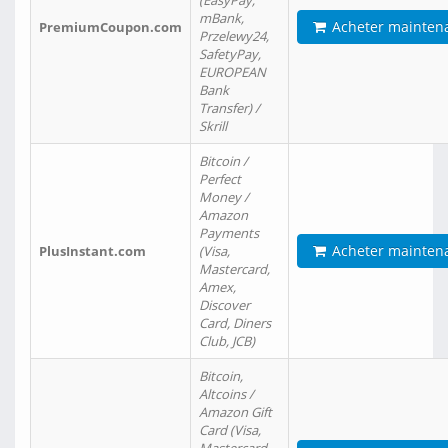
(EasyPay,
mBank,
Acheter mainten
PremiumCoupon.com
Przelewy24,
SafetyPay,
EUROPEAN
Bank
Transfer) /
Skrill
Bitcoin /
Perfect
Money /
Amazon
Payments
Acheter mainten
PlusInstant.com
(Visa,
Mastercard,
Amex,
Discover
Card, Diners
Club, JCB)
Bitcoin,
Altcoins /
Amazon Gift
Card (Visa,