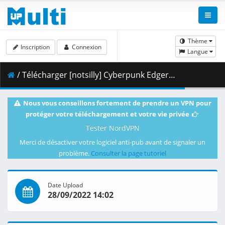
Thème
Inscription
Connexion
Langue
/ Télécharger [notsilly] Cyberpunk Edgerunners - S01E04 (WEB-DL 1080p HEVC E-AC-3) .mkv.001 ( 496.80 MB )
Nous vous conseillons fortement de prendre un VPN pour
protéger votre téléchargement et votre vie privée
Tester NordVPN
Merci de désactiver votre logiciel anti-pub avant de signaler un
problème.
Consulter la page tutoriel
Date Upload
28/09/2022 14:02