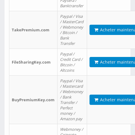
Paysera /
Banktransfer
Paypal / Visa
/ MasterCard
/ Webmoney
Acheter mainten
TakePremium.com
/ Bitcoin /
Bank
Transfer
Paypal /
Credit Card /
Acheter mainten
FileSharingKey.com
Bitcoin /
Altcoins
Paypal / Visa
/ Mastercard
/ Webmoney
/ Bank
Acheter mainten
BuyPremiumKey.com
Transfer /
Perfect
money /
Amazon pay
Webmoney /
Coingate