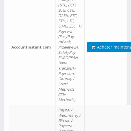
(BTC, BCH,
BTG, CVC,
DASH, ETC,
ETH, LTC,
OMG, ZEC…) /
Paysera
(EasyPay,
mBank,
Acheter mainten
AccountInstant.com
Przelewy24,
SafetyPay,
EUROPEAN
Bank
Transfer) /
Payssion,
Giropay /
Local
Methods
(20+
Methods)
Paypal /
Webmoney /
Bitcoin /
Paysera