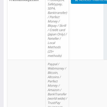
Safetypay,
SEPA,
Banktransfer)
/ Perfect
Money /
Bitpay / Skrill
/ Credit card
(Japan Only) /
Neteller /
Local
Methods
(25+
methods)
Paypal /
Webmoney /
Bitcoin,
Altcoins /
Perfect
Money /
Amazon /
BankTransfer
(world wide) /
TrustPay