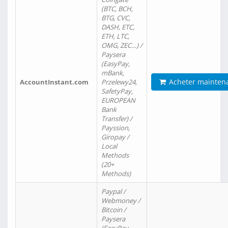
(BTC, BCH,
BTG, CVC,
DASH, ETC,
ETH, LTC,
OMG, ZEC…) /
Paysera
(EasyPay,
mBank,
Acheter mainten
AccountInstant.com
Przelewy24,
SafetyPay,
EUROPEAN
Bank
Transfer) /
Payssion,
Giropay /
Local
Methods
(20+
Methods)
Paypal /
Webmoney /
Bitcoin /
Paysera