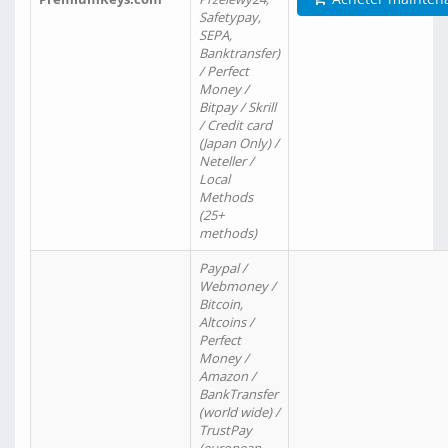
Safetypay,
SEPA,
Banktransfer)
/ Perfect
Money /
Bitpay / Skrill
/ Credit card
(Japan Only) /
Neteller /
Local
Methods
(25+
methods)
Paypal /
Webmoney /
Bitcoin,
Altcoins /
Perfect
Money /
Amazon /
BankTransfer
(world wide) /
TrustPay