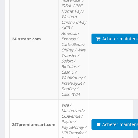
Mistercash /
iDEAL / ING
Home' Pay /
Western
Union / InPay
/ JCB /
American
Acheter mainten
24instant.com
Express /
Carte Bleue /
OKPay / Wire
Transfer /
Sofort /
BitCoins /
Cash U /
WebMoney /
Przelewy24 /
DaoPay /
Cash4WM
Visa /
Mastercard /
CCAvenue /
Paytm /
Acheter mainten
247premiumcart.com
PayUMoney /
UPi Transfer /