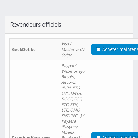
Revendeurs officiels
Visa /
Acheter mainten
GeekDot.be
Mastercard /
Stripe
Paypal /
Webmoney /
Bitcoin,
Altcoins
(BCH, BTG,
CVC, DASH,
DOGE, EOS,
ETC, ETH,
LTC, OMG,
SNT, ZEC…) /
Paysera
(Easypay,
Mbank,
Acheter mainten
PremiumKeys.com
Przelewy24,