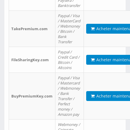
Paysera /
Banktransfer
Paypal / Visa
/ MasterCard
/ Webmoney
Acheter mainten
TakePremium.com
/ Bitcoin /
Bank
Transfer
Paypal /
Credit Card /
Acheter mainten
FileSharingKey.com
Bitcoin /
Altcoins
Paypal / Visa
/ Mastercard
/ Webmoney
/ Bank
Acheter mainten
BuyPremiumKey.com
Transfer /
Perfect
money /
Amazon pay
Webmoney /
Coingate