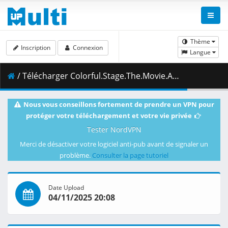
Thème
Inscription
Connexion
Langue
/ Télécharger Colorful.Stage.The.Movie.A.Miku.Who.Cant.Sing.2025.1080p.BluRay.DD_5.1.x265-Kawatare.mkv.018 ( 498.08 MB )
Nous vous conseillons fortement de prendre un VPN pour
protéger votre téléchargement et votre vie privée
Tester NordVPN
Merci de désactiver votre logiciel anti-pub avant de signaler un
problème.
Consulter la page tutoriel
Date Upload
04/11/2025 20:08