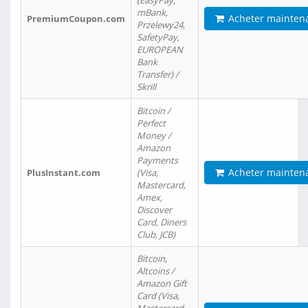
(EasyPay,
mBank,
Acheter mainten
PremiumCoupon.com
Przelewy24,
SafetyPay,
EUROPEAN
Bank
Transfer) /
Skrill
Bitcoin /
Perfect
Money /
Amazon
Payments
Acheter mainten
PlusInstant.com
(Visa,
Mastercard,
Amex,
Discover
Card, Diners
Club, JCB)
Bitcoin,
Altcoins /
Amazon Gift
Card (Visa,