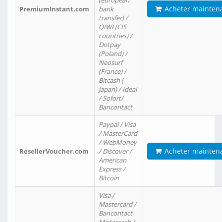
(european
Acheter mainten
PremiumInstant.com
bank
transfer) /
QIWI (CIS
countries) /
Dotpay
(Poland) /
Neosurf
(France) /
Bitcash (
Japan) / Ideal
/ Sofort/
Bancontact
Paypal / Visa
/ MasterCard
/ WebMoney
Acheter mainten
ResellerVoucher.com
/ Discover /
American
Express /
Bitcoin
Visa /
Mastercard /
Bancontact