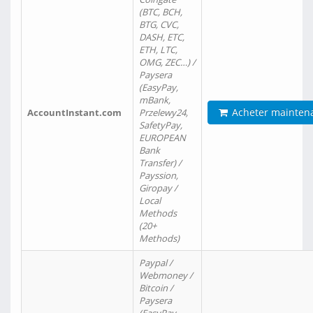
(BTC, BCH,
BTG, CVC,
DASH, ETC,
ETH, LTC,
OMG, ZEC…) /
Paysera
(EasyPay,
mBank,
Acheter mainten
AccountInstant.com
Przelewy24,
SafetyPay,
EUROPEAN
Bank
Transfer) /
Payssion,
Giropay /
Local
Methods
(20+
Methods)
Paypal /
Webmoney /
Bitcoin /
Paysera