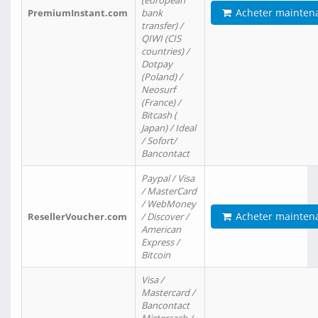
(european
Acheter mainten
PremiumInstant.com
bank
transfer) /
QIWI (CIS
countries) /
Dotpay
(Poland) /
Neosurf
(France) /
Bitcash (
Japan) / Ideal
/ Sofort/
Bancontact
Paypal / Visa
/ MasterCard
/ WebMoney
Acheter mainten
ResellerVoucher.com
/ Discover /
American
Express /
Bitcoin
Visa /
Mastercard /
Bancontact