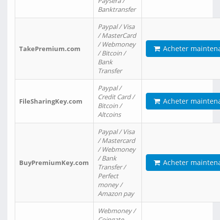
Paysera /
Banktransfer
Paypal / Visa
/ MasterCard
/ Webmoney
Acheter mainten
TakePremium.com
/ Bitcoin /
Bank
Transfer
Paypal /
Credit Card /
Acheter mainten
FileSharingKey.com
Bitcoin /
Altcoins
Paypal / Visa
/ Mastercard
/ Webmoney
/ Bank
Acheter mainten
BuyPremiumKey.com
Transfer /
Perfect
money /
Amazon pay
Webmoney /
Coingate