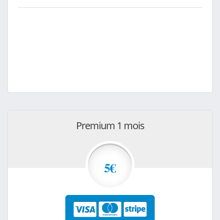
Premium 1 mois
5€