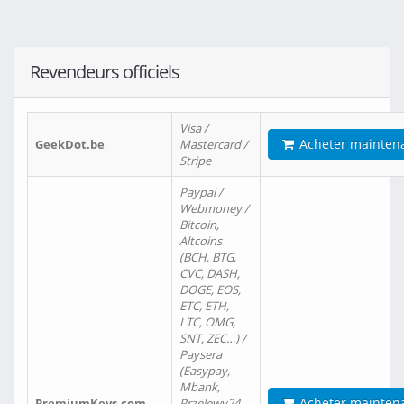
Revendeurs officiels
Visa /
Acheter mainten
GeekDot.be
Mastercard /
Stripe
Paypal /
Webmoney /
Bitcoin,
Altcoins
(BCH, BTG,
CVC, DASH,
DOGE, EOS,
ETC, ETH,
LTC, OMG,
SNT, ZEC…) /
Paysera
(Easypay,
Mbank,
Acheter mainten
PremiumKeys.com
Przelewy24,