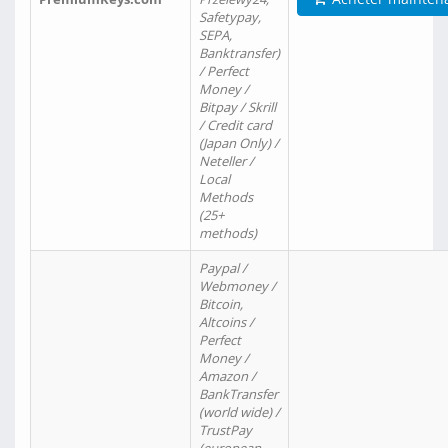
Safetypay,
SEPA,
Banktransfer)
/ Perfect
Money /
Bitpay / Skrill
/ Credit card
(Japan Only) /
Neteller /
Local
Methods
(25+
methods)
Paypal /
Webmoney /
Bitcoin,
Altcoins /
Perfect
Money /
Amazon /
BankTransfer
(world wide) /
TrustPay