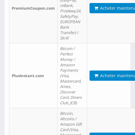
(EasyPay,
mBank,
Acheter mainten
PremiumCoupon.com
Przelewy24,
SafetyPay,
EUROPEAN
Bank
Transfer) /
Skrill
Bitcoin /
Perfect
Money /
Amazon
Payments
Acheter mainten
PlusInstant.com
(Visa,
Mastercard,
Amex,
Discover
Card, Diners
Club, JCB)
Bitcoin,
Altcoins /
Amazon Gift
Card (Visa,