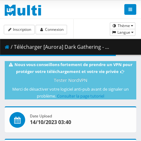
Thème
Inscription
Connexion
Langue
/ Télécharger [Aurora] Dark Gathering - S01E10 [1080p HEVC Webrip].mkv.002 ( 462.25 MB )
Nous vous conseillons fortement de prendre un VPN pour
protéger votre téléchargement et votre vie privée
Tester NordVPN
Merci de désactiver votre logiciel anti-pub avant de signaler un
problème.
Consulter la page tutoriel
Date Upload
14/10/2023 03:40