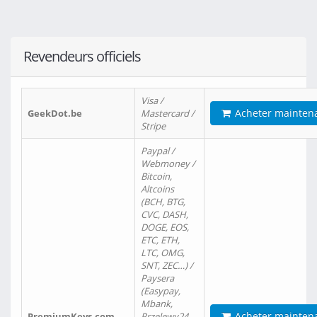
Revendeurs officiels
Visa /
Acheter mainten
GeekDot.be
Mastercard /
Stripe
Paypal /
Webmoney /
Bitcoin,
Altcoins
(BCH, BTG,
CVC, DASH,
DOGE, EOS,
ETC, ETH,
LTC, OMG,
SNT, ZEC…) /
Paysera
(Easypay,
Mbank,
Acheter mainten
PremiumKeys.com
Przelewy24,