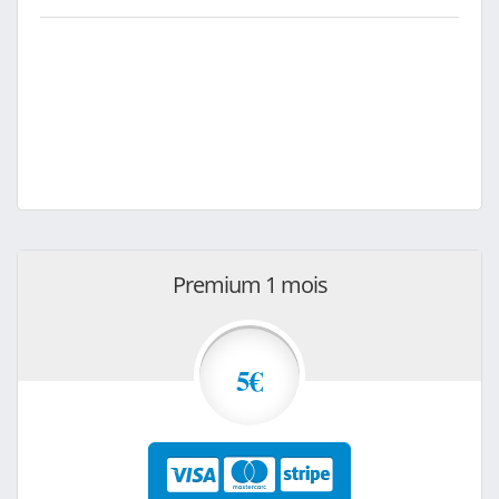
Premium 1 mois
5€