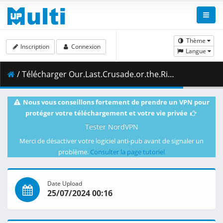
Thème
Inscription
Connexion
Langue
/ Télécharger Our.Last.Crusade.or.the.Rise.of.a.New.World.S02E01.Witch.Planets.Fate.1080p.CR.WEB-DL.AAC2.0.H.264.DUAL-VARYG.mkv.003 ( 485.54 MB )
Nous vous conseillons fortement de prendre un VPN pour
protéger votre téléchargement et votre vie privée
Tester NordVPN
Merci de désactiver votre logiciel anti-pub avant de signaler un
problème.
Consulter la page tutoriel
Date Upload
25/07/2024 00:16