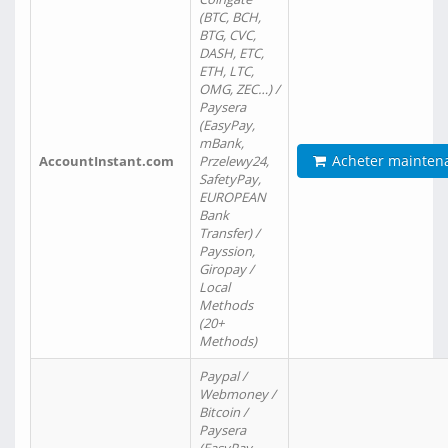
(BTC, BCH,
BTG, CVC,
DASH, ETC,
ETH, LTC,
OMG, ZEC…) /
Paysera
(EasyPay,
mBank,
Acheter mainten
AccountInstant.com
Przelewy24,
SafetyPay,
EUROPEAN
Bank
Transfer) /
Payssion,
Giropay /
Local
Methods
(20+
Methods)
Paypal /
Webmoney /
Bitcoin /
Paysera