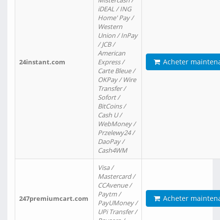
Mistercash /
iDEAL / ING
Home' Pay /
Western
Union / InPay
/ JCB /
American
Acheter mainten
24instant.com
Express /
Carte Bleue /
OKPay / Wire
Transfer /
Sofort /
BitCoins /
Cash U /
WebMoney /
Przelewy24 /
DaoPay /
Cash4WM
Visa /
Mastercard /
CCAvenue /
Paytm /
Acheter mainten
247premiumcart.com
PayUMoney /
UPi Transfer /