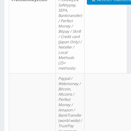
Safetypay,
SEPA,
Banktransfer)
/ Perfect
Money /
Bitpay / Skrill
/ Credit card
(Japan Only) /
Neteller /
Local
Methods
(25+
methods)
Paypal /
Webmoney /
Bitcoin,
Altcoins /
Perfect
Money /
Amazon /
BankTransfer
(world wide) /
TrustPay