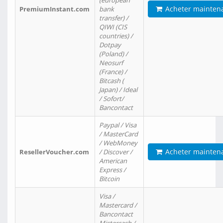
(european
Acheter mainten
PremiumInstant.com
bank
transfer) /
QIWI (CIS
countries) /
Dotpay
(Poland) /
Neosurf
(France) /
Bitcash (
Japan) / Ideal
/ Sofort/
Bancontact
Paypal / Visa
/ MasterCard
/ WebMoney
Acheter mainten
ResellerVoucher.com
/ Discover /
American
Express /
Bitcoin
Visa /
Mastercard /
Bancontact