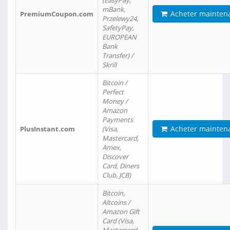
(EasyPay,
mBank,
Acheter mainten
PremiumCoupon.com
Przelewy24,
SafetyPay,
EUROPEAN
Bank
Transfer) /
Skrill
Bitcoin /
Perfect
Money /
Amazon
Payments
Acheter mainten
PlusInstant.com
(Visa,
Mastercard,
Amex,
Discover
Card, Diners
Club, JCB)
Bitcoin,
Altcoins /
Amazon Gift
Card (Visa,