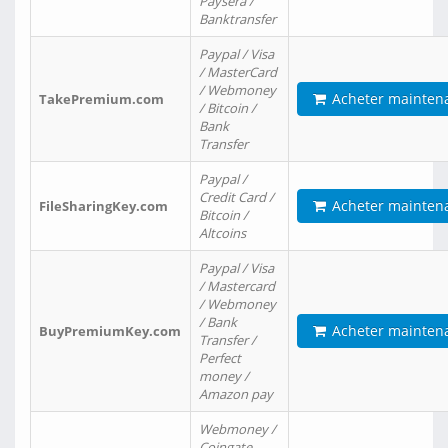
Paysera /
Banktransfer
Paypal / Visa
/ MasterCard
/ Webmoney
Acheter mainten
TakePremium.com
/ Bitcoin /
Bank
Transfer
Paypal /
Credit Card /
Acheter mainten
FileSharingKey.com
Bitcoin /
Altcoins
Paypal / Visa
/ Mastercard
/ Webmoney
/ Bank
Acheter mainten
BuyPremiumKey.com
Transfer /
Perfect
money /
Amazon pay
Webmoney /
Coingate