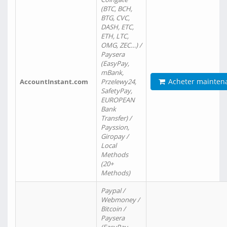
(BTC, BCH,
BTG, CVC,
DASH, ETC,
ETH, LTC,
OMG, ZEC…) /
Paysera
(EasyPay,
mBank,
Acheter mainten
AccountInstant.com
Przelewy24,
SafetyPay,
EUROPEAN
Bank
Transfer) /
Payssion,
Giropay /
Local
Methods
(20+
Methods)
Paypal /
Webmoney /
Bitcoin /
Paysera