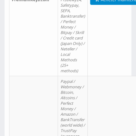
Safetypay,
SEPA,
Banktransfer)
/ Perfect
Money /
Bitpay / Skrill
/ Credit card
(Japan Only) /
Neteller /
Local
Methods
(25+
methods)
Paypal /
Webmoney /
Bitcoin,
Altcoins /
Perfect
Money /
Amazon /
BankTransfer
(world wide) /
TrustPay