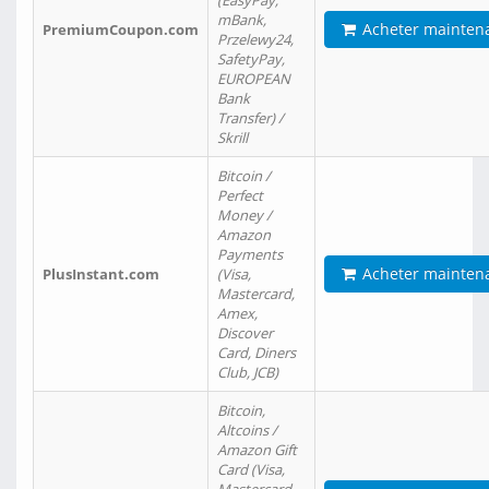
(EasyPay,
mBank,
Acheter mainten
PremiumCoupon.com
Przelewy24,
SafetyPay,
EUROPEAN
Bank
Transfer) /
Skrill
Bitcoin /
Perfect
Money /
Amazon
Payments
Acheter mainten
PlusInstant.com
(Visa,
Mastercard,
Amex,
Discover
Card, Diners
Club, JCB)
Bitcoin,
Altcoins /
Amazon Gift
Card (Visa,