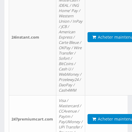
Mistercash /
iDEAL / ING
Home' Pay /
Western
Union / InPay
/ JCB /
American
Acheter mainten
24instant.com
Express /
Carte Bleue /
OKPay / Wire
Transfer /
Sofort /
BitCoins /
Cash U /
WebMoney /
Przelewy24 /
DaoPay /
Cash4WM
Visa /
Mastercard /
CCAvenue /
Paytm /
Acheter mainten
247premiumcart.com
PayUMoney /
UPi Transfer /