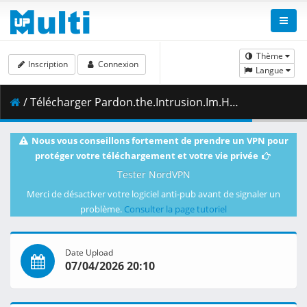
Thème
Inscription
Connexion
Langue
/ Télécharger Pardon.the.Intrusion.Im.Home.S01E01.Pardon.the.Intrusion.Youre.in.My.Home.1080p.CR.WEB-DL.JPN.AAC2.0.H.264.MSubs-ToonsHub.mkv.002 ( 446.56 MB )
Nous vous conseillons fortement de prendre un VPN pour
protéger votre téléchargement et votre vie privée
Tester NordVPN
Merci de désactiver votre logiciel anti-pub avant de signaler un
problème.
Consulter la page tutoriel
Date Upload
07/04/2026 20:10