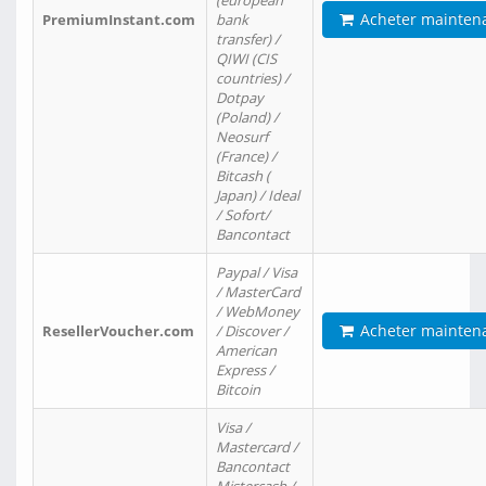
(european
Acheter mainten
PremiumInstant.com
bank
transfer) /
QIWI (CIS
countries) /
Dotpay
(Poland) /
Neosurf
(France) /
Bitcash (
Japan) / Ideal
/ Sofort/
Bancontact
Paypal / Visa
/ MasterCard
/ WebMoney
Acheter mainten
ResellerVoucher.com
/ Discover /
American
Express /
Bitcoin
Visa /
Mastercard /
Bancontact