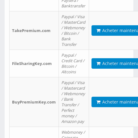
Paysera /
Banktransfer
Paypal / Visa
/ MasterCard
/ Webmoney
Acheter mainten
TakePremium.com
/ Bitcoin /
Bank
Transfer
Paypal /
Credit Card /
Acheter mainten
FileSharingKey.com
Bitcoin /
Altcoins
Paypal / Visa
/ Mastercard
/ Webmoney
/ Bank
Acheter mainten
BuyPremiumKey.com
Transfer /
Perfect
money /
Amazon pay
Webmoney /
Coingate