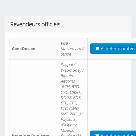
Revendeurs officiels
Visa /
Acheter mainten
GeekDot.be
Mastercard /
Stripe
Paypal /
Webmoney /
Bitcoin,
Altcoins
(BCH, BTG,
CVC, DASH,
DOGE, EOS,
ETC, ETH,
LTC, OMG,
SNT, ZEC…) /
Paysera
(Easypay,
Mbank,
Acheter mainten
PremiumKeys.com
Przelewy24,