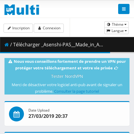
Thème
Inscription
Connexion
Langue
/ Télécharger _Asenshi-PAS__Made_in_Abyss_-_05v2__BD_1080p_AAC___B58F6251_.mkv.002 ( 410.07 MB )
Nous vous conseillons fortement de prendre un VPN pour
protéger votre téléchargement et votre vie privée
Tester NordVPN
Merci de désactiver votre logiciel anti-pub avant de signaler un
problème.
Consulter la page tutoriel
Date Upload
27/03/2019 20:37