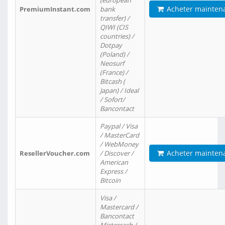
(european
Acheter mainten
PremiumInstant.com
bank
transfer) /
QIWI (CIS
countries) /
Dotpay
(Poland) /
Neosurf
(France) /
Bitcash (
Japan) / Ideal
/ Sofort/
Bancontact
Paypal / Visa
/ MasterCard
/ WebMoney
Acheter mainten
ResellerVoucher.com
/ Discover /
American
Express /
Bitcoin
Visa /
Mastercard /
Bancontact