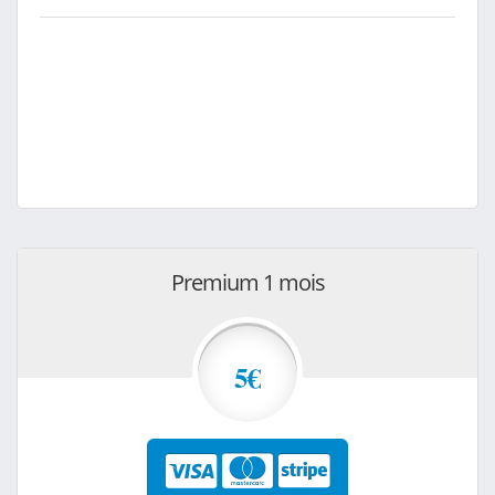
Premium 1 mois
5€