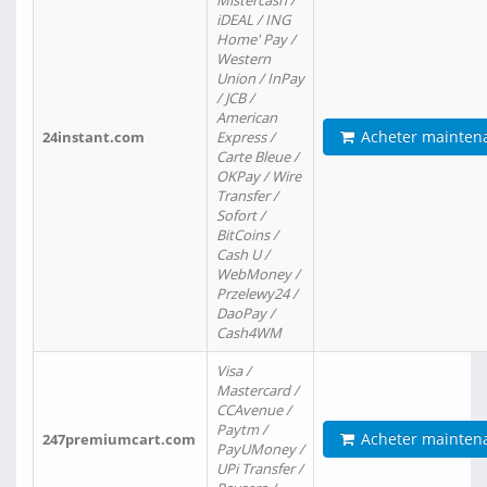
Mistercash /
iDEAL / ING
Home' Pay /
Western
Union / InPay
/ JCB /
American
Acheter mainten
24instant.com
Express /
Carte Bleue /
OKPay / Wire
Transfer /
Sofort /
BitCoins /
Cash U /
WebMoney /
Przelewy24 /
DaoPay /
Cash4WM
Visa /
Mastercard /
CCAvenue /
Paytm /
Acheter mainten
247premiumcart.com
PayUMoney /
UPi Transfer /