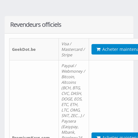
Revendeurs officiels
Visa /
Acheter mainten
GeekDot.be
Mastercard /
Stripe
Paypal /
Webmoney /
Bitcoin,
Altcoins
(BCH, BTG,
CVC, DASH,
DOGE, EOS,
ETC, ETH,
LTC, OMG,
SNT, ZEC…) /
Paysera
(Easypay,
Mbank,
Acheter mainten
PremiumKeys.com
Przelewy24,