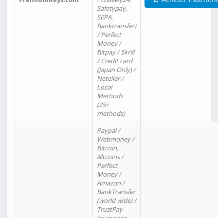
Safetypay,
SEPA,
Banktransfer)
/ Perfect
Money /
Bitpay / Skrill
/ Credit card
(Japan Only) /
Neteller /
Local
Methods
(25+
methods)
Paypal /
Webmoney /
Bitcoin,
Altcoins /
Perfect
Money /
Amazon /
BankTransfer
(world wide) /
TrustPay