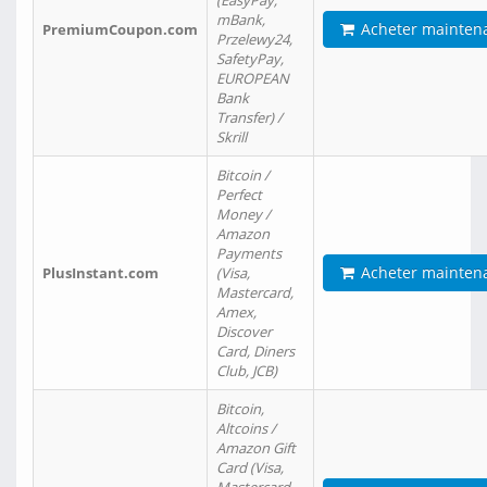
(EasyPay,
mBank,
Acheter mainten
PremiumCoupon.com
Przelewy24,
SafetyPay,
EUROPEAN
Bank
Transfer) /
Skrill
Bitcoin /
Perfect
Money /
Amazon
Payments
Acheter mainten
PlusInstant.com
(Visa,
Mastercard,
Amex,
Discover
Card, Diners
Club, JCB)
Bitcoin,
Altcoins /
Amazon Gift
Card (Visa,