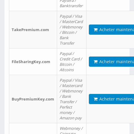
Paysera /
Banktransfer
Paypal / Visa
/ MasterCard
/ Webmoney
Acheter mainten
TakePremium.com
/ Bitcoin /
Bank
Transfer
Paypal /
Credit Card /
Acheter mainten
FileSharingKey.com
Bitcoin /
Altcoins
Paypal / Visa
/ Mastercard
/ Webmoney
/ Bank
Acheter mainten
BuyPremiumKey.com
Transfer /
Perfect
money /
Amazon pay
Webmoney /
Coingate