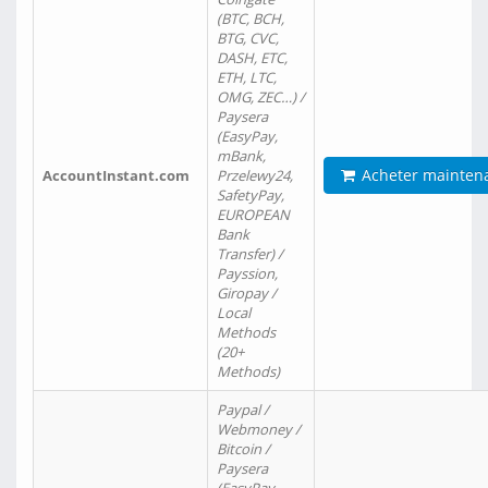
(BTC, BCH,
BTG, CVC,
DASH, ETC,
ETH, LTC,
OMG, ZEC…) /
Paysera
(EasyPay,
mBank,
Acheter mainten
AccountInstant.com
Przelewy24,
SafetyPay,
EUROPEAN
Bank
Transfer) /
Payssion,
Giropay /
Local
Methods
(20+
Methods)
Paypal /
Webmoney /
Bitcoin /
Paysera