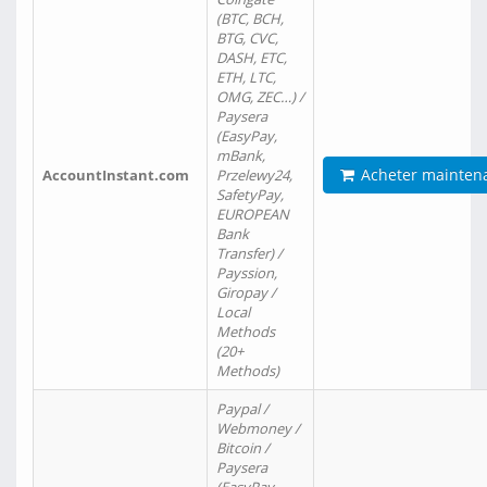
(BTC, BCH,
BTG, CVC,
DASH, ETC,
ETH, LTC,
OMG, ZEC…) /
Paysera
(EasyPay,
mBank,
Acheter mainten
AccountInstant.com
Przelewy24,
SafetyPay,
EUROPEAN
Bank
Transfer) /
Payssion,
Giropay /
Local
Methods
(20+
Methods)
Paypal /
Webmoney /
Bitcoin /
Paysera