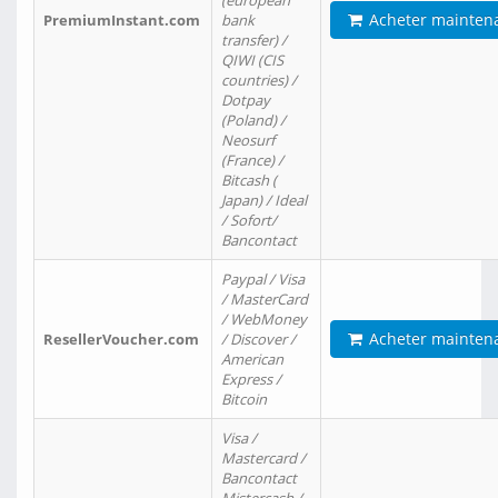
(european
Acheter mainten
PremiumInstant.com
bank
transfer) /
QIWI (CIS
countries) /
Dotpay
(Poland) /
Neosurf
(France) /
Bitcash (
Japan) / Ideal
/ Sofort/
Bancontact
Paypal / Visa
/ MasterCard
/ WebMoney
Acheter mainten
ResellerVoucher.com
/ Discover /
American
Express /
Bitcoin
Visa /
Mastercard /
Bancontact