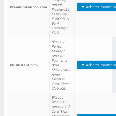
(EasyPay,
mBank,
Acheter mainten
PremiumCoupon.com
Przelewy24,
SafetyPay,
EUROPEAN
Bank
Transfer) /
Skrill
Bitcoin /
Perfect
Money /
Amazon
Payments
Acheter mainten
PlusInstant.com
(Visa,
Mastercard,
Amex,
Discover
Card, Diners
Club, JCB)
Bitcoin,
Altcoins /
Amazon Gift
Card (Visa,