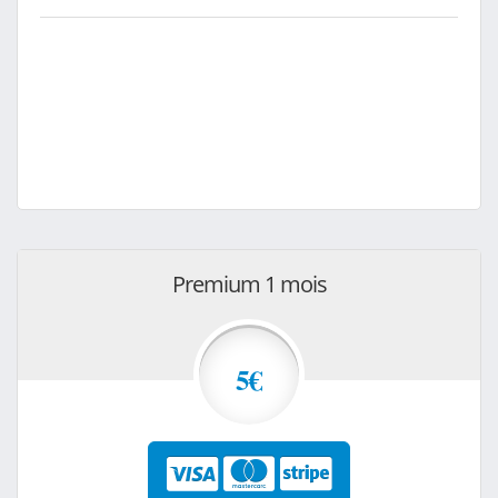
Premium 1 mois
5€