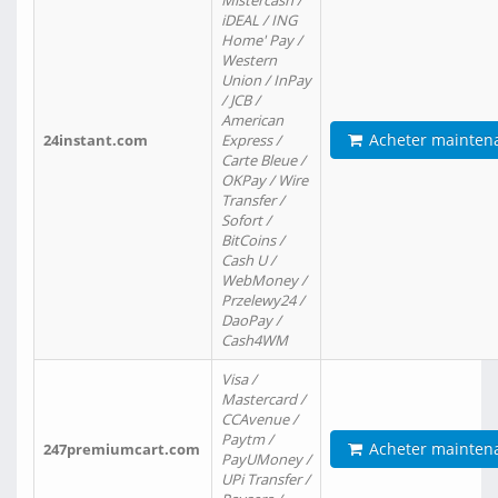
Mistercash /
iDEAL / ING
Home' Pay /
Western
Union / InPay
/ JCB /
American
Acheter mainten
24instant.com
Express /
Carte Bleue /
OKPay / Wire
Transfer /
Sofort /
BitCoins /
Cash U /
WebMoney /
Przelewy24 /
DaoPay /
Cash4WM
Visa /
Mastercard /
CCAvenue /
Paytm /
Acheter mainten
247premiumcart.com
PayUMoney /
UPi Transfer /