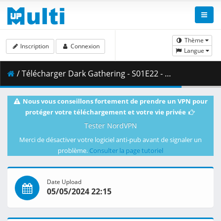
Thème
Inscription
Connexion
Langue
/ Télécharger Dark Gathering - S01E22 - DUAL 1080p WEB H.264 -NanDesuKa (HIDIVE).mkv.001 ( 475.10 MB )
Nous vous conseillons fortement de prendre un VPN pour
protéger votre téléchargement et votre vie privée
Tester NordVPN
Merci de désactiver votre logiciel anti-pub avant de signaler un
problème.
Consulter la page tutoriel
Date Upload
05/05/2024 22:15