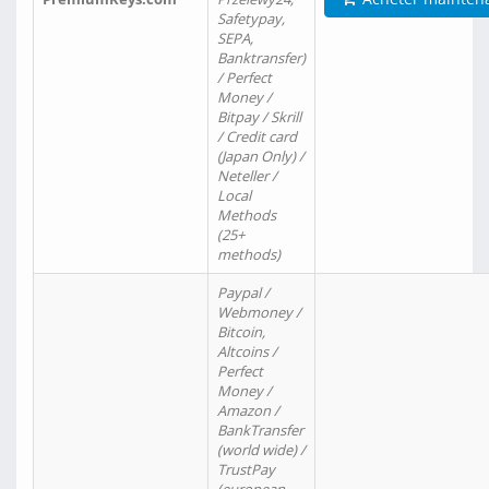
Safetypay,
SEPA,
Banktransfer)
/ Perfect
Money /
Bitpay / Skrill
/ Credit card
(Japan Only) /
Neteller /
Local
Methods
(25+
methods)
Paypal /
Webmoney /
Bitcoin,
Altcoins /
Perfect
Money /
Amazon /
BankTransfer
(world wide) /
TrustPay