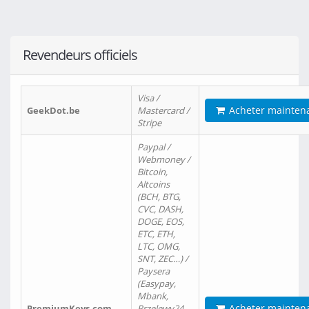
Revendeurs officiels
Visa /
Acheter mainten
GeekDot.be
Mastercard /
Stripe
Paypal /
Webmoney /
Bitcoin,
Altcoins
(BCH, BTG,
CVC, DASH,
DOGE, EOS,
ETC, ETH,
LTC, OMG,
SNT, ZEC…) /
Paysera
(Easypay,
Mbank,
Acheter mainten
PremiumKeys.com
Przelewy24,