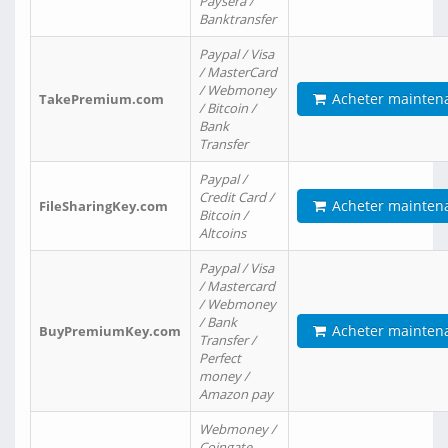
Paysera /
Banktransfer
Paypal / Visa
/ MasterCard
/ Webmoney
Acheter mainten
TakePremium.com
/ Bitcoin /
Bank
Transfer
Paypal /
Credit Card /
Acheter mainten
FileSharingKey.com
Bitcoin /
Altcoins
Paypal / Visa
/ Mastercard
/ Webmoney
/ Bank
Acheter mainten
BuyPremiumKey.com
Transfer /
Perfect
money /
Amazon pay
Webmoney /
Coingate