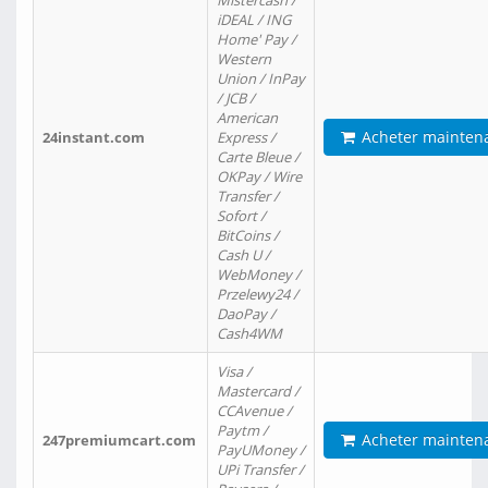
Mistercash /
iDEAL / ING
Home' Pay /
Western
Union / InPay
/ JCB /
American
Acheter mainten
24instant.com
Express /
Carte Bleue /
OKPay / Wire
Transfer /
Sofort /
BitCoins /
Cash U /
WebMoney /
Przelewy24 /
DaoPay /
Cash4WM
Visa /
Mastercard /
CCAvenue /
Paytm /
Acheter mainten
247premiumcart.com
PayUMoney /
UPi Transfer /