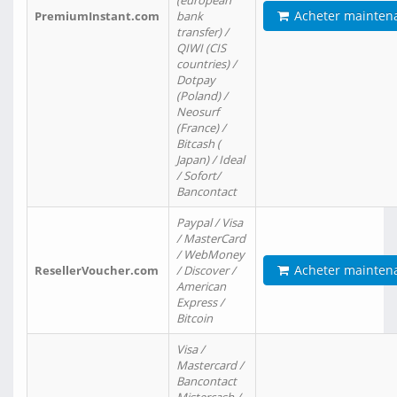
(european
Acheter mainten
PremiumInstant.com
bank
transfer) /
QIWI (CIS
countries) /
Dotpay
(Poland) /
Neosurf
(France) /
Bitcash (
Japan) / Ideal
/ Sofort/
Bancontact
Paypal / Visa
/ MasterCard
/ WebMoney
Acheter mainten
ResellerVoucher.com
/ Discover /
American
Express /
Bitcoin
Visa /
Mastercard /
Bancontact