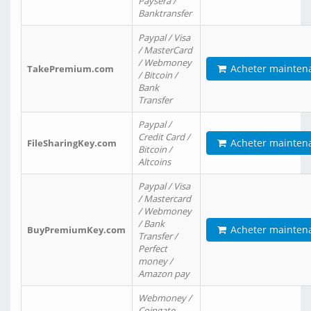
Paysera /
Banktransfer
Paypal / Visa
/ MasterCard
/ Webmoney
Acheter mainten
TakePremium.com
/ Bitcoin /
Bank
Transfer
Paypal /
Credit Card /
Acheter mainten
FileSharingKey.com
Bitcoin /
Altcoins
Paypal / Visa
/ Mastercard
/ Webmoney
/ Bank
Acheter mainten
BuyPremiumKey.com
Transfer /
Perfect
money /
Amazon pay
Webmoney /
Coingate