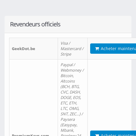
Revendeurs officiels
Visa /
Acheter mainten
GeekDot.be
Mastercard /
Stripe
Paypal /
Webmoney /
Bitcoin,
Altcoins
(BCH, BTG,
CVC, DASH,
DOGE, EOS,
ETC, ETH,
LTC, OMG,
SNT, ZEC…) /
Paysera
(Easypay,
Mbank,
Acheter mainten
PremiumKeys.com
Przelewy24,