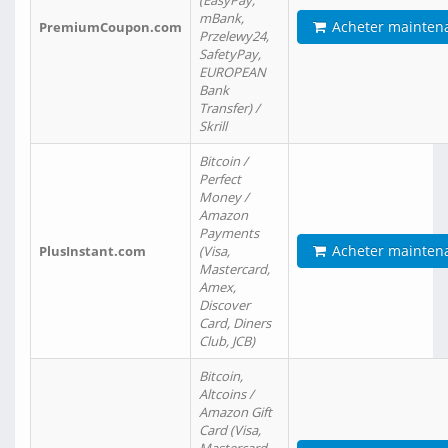
(EasyPay,
mBank,
Acheter mainten
PremiumCoupon.com
Przelewy24,
SafetyPay,
EUROPEAN
Bank
Transfer) /
Skrill
Bitcoin /
Perfect
Money /
Amazon
Payments
Acheter mainten
PlusInstant.com
(Visa,
Mastercard,
Amex,
Discover
Card, Diners
Club, JCB)
Bitcoin,
Altcoins /
Amazon Gift
Card (Visa,