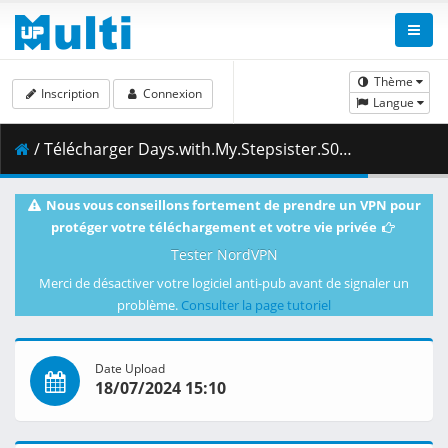
Thème
Inscription
Connexion
Langue
/ Télécharger Days.with.My.Stepsister.S01E03.Reflection.and.Revision.1080p.CR.WEB-DL.AAC2.0.H.264-VARYG.mkv.003 ( 462.74 MB )
Nous vous conseillons fortement de prendre un VPN pour
protéger votre téléchargement et votre vie privée
Tester NordVPN
Merci de désactiver votre logiciel anti-pub avant de signaler un
problème.
Consulter la page tutoriel
Date Upload
18/07/2024 15:10