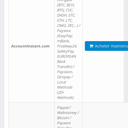
(BTC, BCH,
BTG, CVC,
DASH, ETC,
ETH, LTC,
OMG, ZEC…) /
Paysera
(EasyPay,
mBank,
Acheter mainten
AccountInstant.com
Przelewy24,
SafetyPay,
EUROPEAN
Bank
Transfer) /
Payssion,
Giropay /
Local
Methods
(20+
Methods)
Paypal /
Webmoney /
Bitcoin /
Paysera