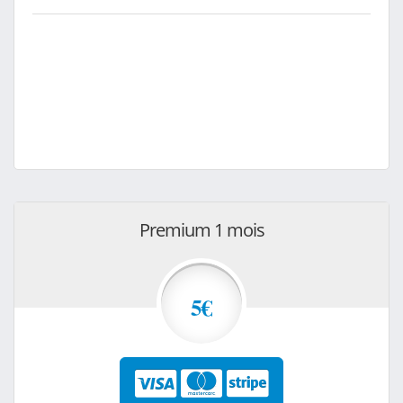
Premium 1 mois
5€