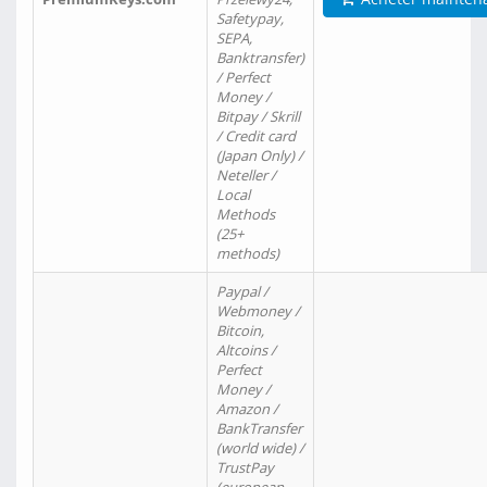
Safetypay,
SEPA,
Banktransfer)
/ Perfect
Money /
Bitpay / Skrill
/ Credit card
(Japan Only) /
Neteller /
Local
Methods
(25+
methods)
Paypal /
Webmoney /
Bitcoin,
Altcoins /
Perfect
Money /
Amazon /
BankTransfer
(world wide) /
TrustPay