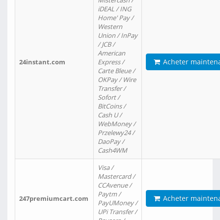
Mistercash /
iDEAL / ING
Home' Pay /
Western
Union / InPay
/ JCB /
American
Acheter mainten
24instant.com
Express /
Carte Bleue /
OKPay / Wire
Transfer /
Sofort /
BitCoins /
Cash U /
WebMoney /
Przelewy24 /
DaoPay /
Cash4WM
Visa /
Mastercard /
CCAvenue /
Paytm /
Acheter mainten
247premiumcart.com
PayUMoney /
UPi Transfer /