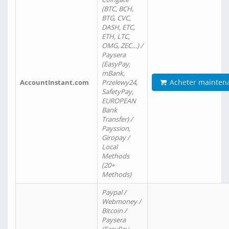
(BTC, BCH,
BTG, CVC,
DASH, ETC,
ETH, LTC,
OMG, ZEC…) /
Paysera
(EasyPay,
mBank,
Acheter mainten
AccountInstant.com
Przelewy24,
SafetyPay,
EUROPEAN
Bank
Transfer) /
Payssion,
Giropay /
Local
Methods
(20+
Methods)
Paypal /
Webmoney /
Bitcoin /
Paysera