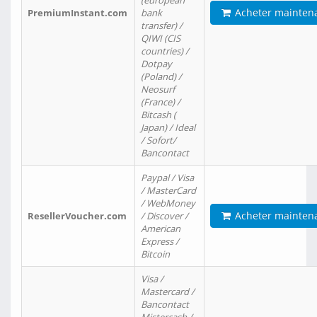
(european
Acheter mainten
PremiumInstant.com
bank
transfer) /
QIWI (CIS
countries) /
Dotpay
(Poland) /
Neosurf
(France) /
Bitcash (
Japan) / Ideal
/ Sofort/
Bancontact
Paypal / Visa
/ MasterCard
/ WebMoney
Acheter mainten
ResellerVoucher.com
/ Discover /
American
Express /
Bitcoin
Visa /
Mastercard /
Bancontact