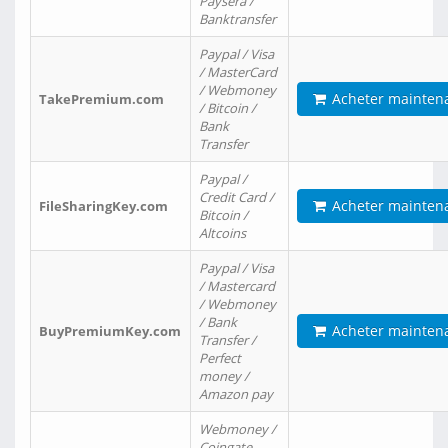
Paysera /
Banktransfer
Paypal / Visa
/ MasterCard
/ Webmoney
Acheter mainten
TakePremium.com
/ Bitcoin /
Bank
Transfer
Paypal /
Credit Card /
Acheter mainten
FileSharingKey.com
Bitcoin /
Altcoins
Paypal / Visa
/ Mastercard
/ Webmoney
/ Bank
Acheter mainten
BuyPremiumKey.com
Transfer /
Perfect
money /
Amazon pay
Webmoney /
Coingate