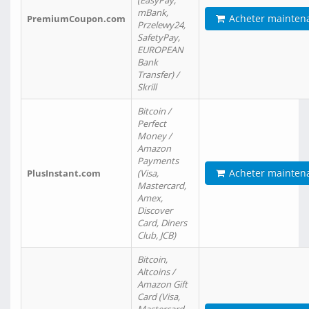
(EasyPay,
mBank,
Acheter mainten
PremiumCoupon.com
Przelewy24,
SafetyPay,
EUROPEAN
Bank
Transfer) /
Skrill
Bitcoin /
Perfect
Money /
Amazon
Payments
Acheter mainten
PlusInstant.com
(Visa,
Mastercard,
Amex,
Discover
Card, Diners
Club, JCB)
Bitcoin,
Altcoins /
Amazon Gift
Card (Visa,