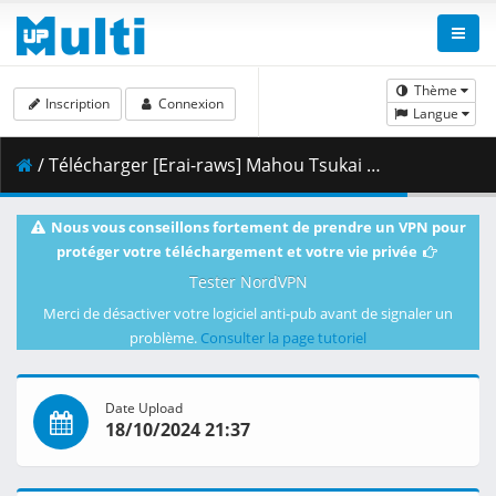
Thème
Inscription
Connexion
Langue
/ Télécharger [Erai-raws] Mahou Tsukai ni Narenakatta Onnanoko no Hanashi - 03 [1080p][Multiple Subtitle][D6288386].mkv.001 ( 462.06 MB )
Nous vous conseillons fortement de prendre un VPN pour
protéger votre téléchargement et votre vie privée
Tester NordVPN
Merci de désactiver votre logiciel anti-pub avant de signaler un
problème.
Consulter la page tutoriel
Date Upload
18/10/2024 21:37