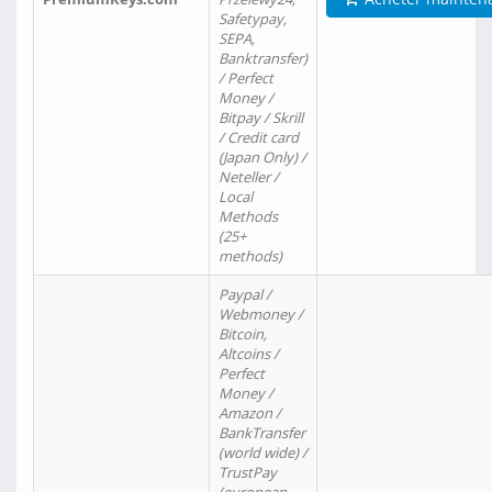
Safetypay,
SEPA,
Banktransfer)
/ Perfect
Money /
Bitpay / Skrill
/ Credit card
(Japan Only) /
Neteller /
Local
Methods
(25+
methods)
Paypal /
Webmoney /
Bitcoin,
Altcoins /
Perfect
Money /
Amazon /
BankTransfer
(world wide) /
TrustPay