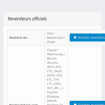
Revendeurs officiels
Visa /
Acheter mainten
GeekDot.be
Mastercard /
Stripe
Paypal /
Webmoney /
Bitcoin,
Altcoins
(BCH, BTG,
CVC, DASH,
DOGE, EOS,
ETC, ETH,
LTC, OMG,
SNT, ZEC…) /
Paysera
(Easypay,
Mbank,
Acheter mainten
PremiumKeys.com
Przelewy24,