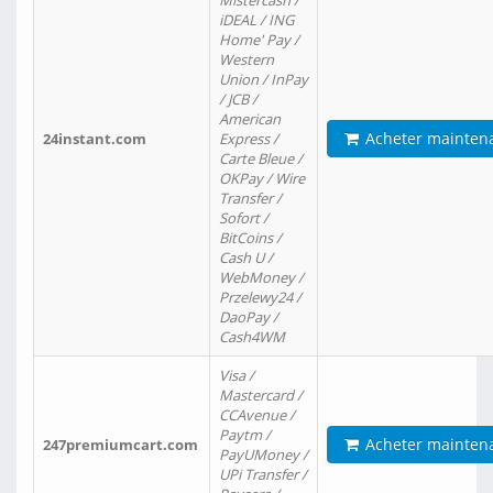
Mistercash /
iDEAL / ING
Home' Pay /
Western
Union / InPay
/ JCB /
American
Acheter mainten
24instant.com
Express /
Carte Bleue /
OKPay / Wire
Transfer /
Sofort /
BitCoins /
Cash U /
WebMoney /
Przelewy24 /
DaoPay /
Cash4WM
Visa /
Mastercard /
CCAvenue /
Paytm /
Acheter mainten
247premiumcart.com
PayUMoney /
UPi Transfer /