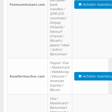
(european
Acheter mainten
PremiumInstant.com
bank
transfer) /
QIWI (CIS
countries) /
Dotpay
(Poland) /
Neosurf
(France) /
Bitcash (
Japan) / Ideal
/ Sofort/
Bancontact
Paypal / Visa
/ MasterCard
/ WebMoney
Acheter mainten
ResellerVoucher.com
/ Discover /
American
Express /
Bitcoin
Visa /
Mastercard /
Bancontact