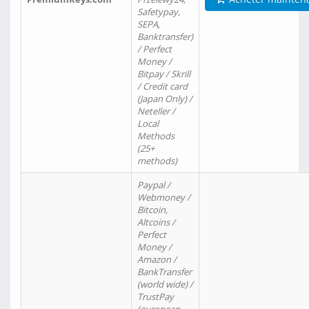
Safetypay,
SEPA,
Banktransfer)
/ Perfect
Money /
Bitpay / Skrill
/ Credit card
(Japan Only) /
Neteller /
Local
Methods
(25+
methods)
Paypal /
Webmoney /
Bitcoin,
Altcoins /
Perfect
Money /
Amazon /
BankTransfer
(world wide) /
TrustPay