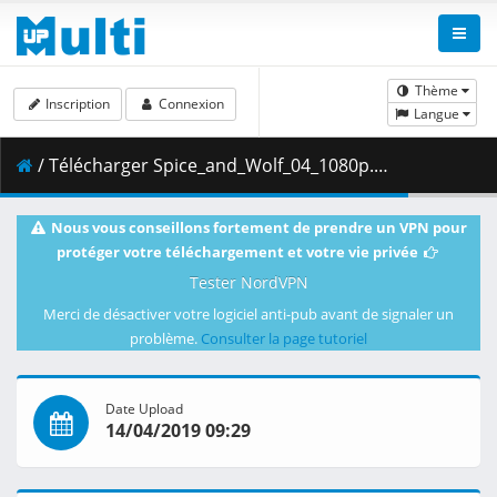
Thème
Inscription
Connexion
Langue
/ Télécharger Spice_and_Wolf_04_1080p.mkv.002 ( 343.56 MB )
Nous vous conseillons fortement de prendre un VPN pour
protéger votre téléchargement et votre vie privée
Tester NordVPN
Merci de désactiver votre logiciel anti-pub avant de signaler un
problème.
Consulter la page tutoriel
Date Upload
14/04/2019 09:29