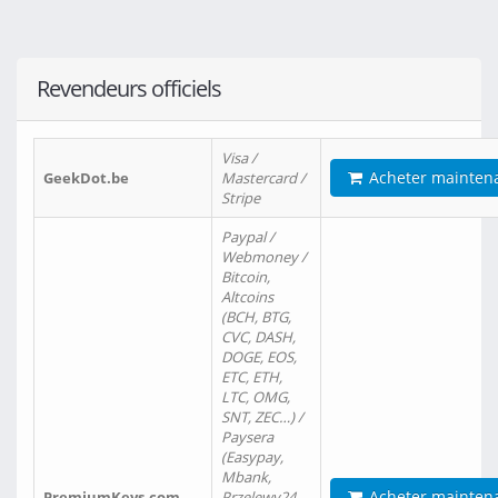
Revendeurs officiels
Visa /
Acheter mainten
GeekDot.be
Mastercard /
Stripe
Paypal /
Webmoney /
Bitcoin,
Altcoins
(BCH, BTG,
CVC, DASH,
DOGE, EOS,
ETC, ETH,
LTC, OMG,
SNT, ZEC…) /
Paysera
(Easypay,
Mbank,
Acheter mainten
PremiumKeys.com
Przelewy24,