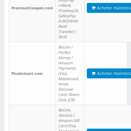
(EasyPay,
mBank,
Acheter mainten
PremiumCoupon.com
Przelewy24,
SafetyPay,
EUROPEAN
Bank
Transfer) /
Skrill
Bitcoin /
Perfect
Money /
Amazon
Payments
Acheter mainten
PlusInstant.com
(Visa,
Mastercard,
Amex,
Discover
Card, Diners
Club, JCB)
Bitcoin,
Altcoins /
Amazon Gift
Card (Visa,