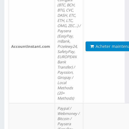
(BTC, BCH,
BTG, CVC,
DASH, ETC,
ETH, LTC,
OMG, ZEC…) /
Paysera
(EasyPay,
mBank,
Acheter mainten
AccountInstant.com
Przelewy24,
SafetyPay,
EUROPEAN
Bank
Transfer) /
Payssion,
Giropay /
Local
Methods
(20+
Methods)
Paypal /
Webmoney /
Bitcoin /
Paysera