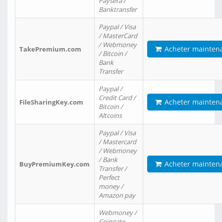
Paysera /
Banktransfer
Paypal / Visa
/ MasterCard
/ Webmoney
Acheter mainten
TakePremium.com
/ Bitcoin /
Bank
Transfer
Paypal /
Credit Card /
Acheter mainten
FileSharingKey.com
Bitcoin /
Altcoins
Paypal / Visa
/ Mastercard
/ Webmoney
/ Bank
Acheter mainten
BuyPremiumKey.com
Transfer /
Perfect
money /
Amazon pay
Webmoney /
Coingate