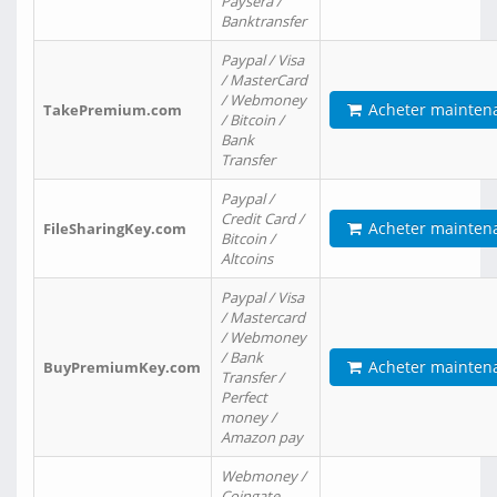
Paysera /
Banktransfer
Paypal / Visa
/ MasterCard
/ Webmoney
Acheter mainten
TakePremium.com
/ Bitcoin /
Bank
Transfer
Paypal /
Credit Card /
Acheter mainten
FileSharingKey.com
Bitcoin /
Altcoins
Paypal / Visa
/ Mastercard
/ Webmoney
/ Bank
Acheter mainten
BuyPremiumKey.com
Transfer /
Perfect
money /
Amazon pay
Webmoney /
Coingate