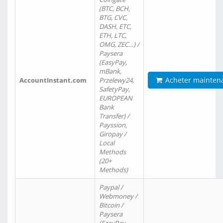
(BTC, BCH,
BTG, CVC,
DASH, ETC,
ETH, LTC,
OMG, ZEC…) /
Paysera
(EasyPay,
mBank,
Acheter mainten
AccountInstant.com
Przelewy24,
SafetyPay,
EUROPEAN
Bank
Transfer) /
Payssion,
Giropay /
Local
Methods
(20+
Methods)
Paypal /
Webmoney /
Bitcoin /
Paysera