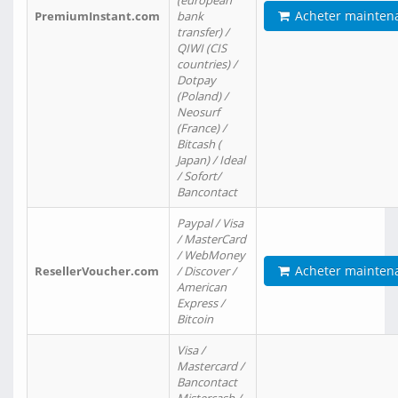
(european
Acheter mainten
PremiumInstant.com
bank
transfer) /
QIWI (CIS
countries) /
Dotpay
(Poland) /
Neosurf
(France) /
Bitcash (
Japan) / Ideal
/ Sofort/
Bancontact
Paypal / Visa
/ MasterCard
/ WebMoney
Acheter mainten
ResellerVoucher.com
/ Discover /
American
Express /
Bitcoin
Visa /
Mastercard /
Bancontact