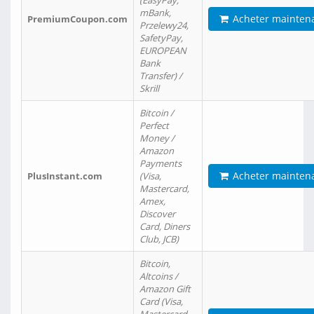
(EasyPay,
mBank,
Acheter mainten
PremiumCoupon.com
Przelewy24,
SafetyPay,
EUROPEAN
Bank
Transfer) /
Skrill
Bitcoin /
Perfect
Money /
Amazon
Payments
Acheter mainten
PlusInstant.com
(Visa,
Mastercard,
Amex,
Discover
Card, Diners
Club, JCB)
Bitcoin,
Altcoins /
Amazon Gift
Card (Visa,