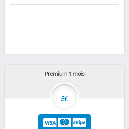
Premium 1 mois
5€