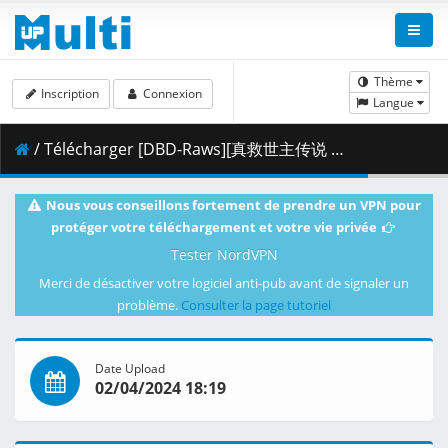
Thème
Inscription
Connexion
Langue
/ Télécharger [DBD-Raws][真救世主传说 北斗神拳 健次郎传][1080P][BDRip][HEVC-10bit][FLACx2].mkv.005 ( 488.26 MB )
Nous vous conseillons fortement de prendre un VPN pour
protéger votre téléchargement et votre vie privée
Tester NordVPN
Merci de désactiver votre logiciel anti-pub avant de signaler un
problème.
Consulter la page tutoriel
Date Upload
02/04/2024 18:19