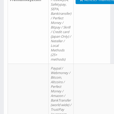
Safetypay,
SEPA,
Banktransfer)
/ Perfect
Money /
Bitpay / Skrill
/ Credit card
(Japan Only) /
Neteller /
Local
Methods
(25+
methods)
Paypal /
Webmoney /
Bitcoin,
Altcoins /
Perfect
Money /
Amazon /
BankTransfer
(world wide) /
TrustPay