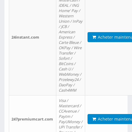
Mistercash /
iDEAL / ING
Home' Pay /
Western
Union / InPay
/ JCB /
American
Acheter mainten
24instant.com
Express /
Carte Bleue /
OKPay / Wire
Transfer /
Sofort /
BitCoins /
Cash U /
WebMoney /
Przelewy24 /
DaoPay /
Cash4WM
Visa /
Mastercard /
CCAvenue /
Paytm /
Acheter mainten
247premiumcart.com
PayUMoney /
UPi Transfer /