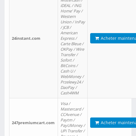
Mistercash /
iDEAL / ING
Home' Pay /
Western
Union / InPay
/ JCB /
American
Acheter mainten
24instant.com
Express /
Carte Bleue /
OKPay / Wire
Transfer /
Sofort /
BitCoins /
Cash U /
WebMoney /
Przelewy24 /
DaoPay /
Cash4WM
Visa /
Mastercard /
CCAvenue /
Paytm /
Acheter mainten
247premiumcart.com
PayUMoney /
UPi Transfer /