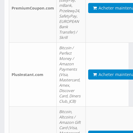
(EasyPay,
mBank,
Acheter mainten
PremiumCoupon.com
Przelewy24,
SafetyPay,
EUROPEAN
Bank
Transfer) /
Skrill
Bitcoin /
Perfect
Money /
Amazon
Payments
Acheter mainten
PlusInstant.com
(Visa,
Mastercard,
Amex,
Discover
Card, Diners
Club, JCB)
Bitcoin,
Altcoins /
Amazon Gift
Card (Visa,