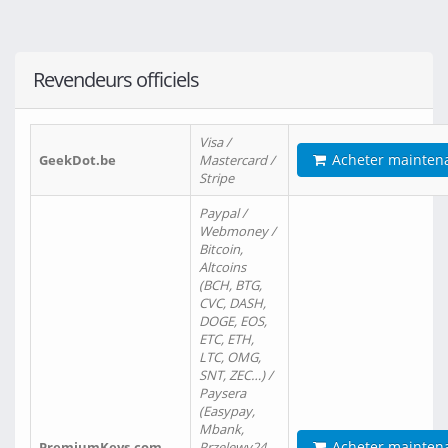
Revendeurs officiels
Visa /
Acheter mainten
GeekDot.be
Mastercard /
Stripe
Paypal /
Webmoney /
Bitcoin,
Altcoins
(BCH, BTG,
CVC, DASH,
DOGE, EOS,
ETC, ETH,
LTC, OMG,
SNT, ZEC…) /
Paysera
(Easypay,
Mbank,
Acheter mainten
PremiumKeys.com
Przelewy24,