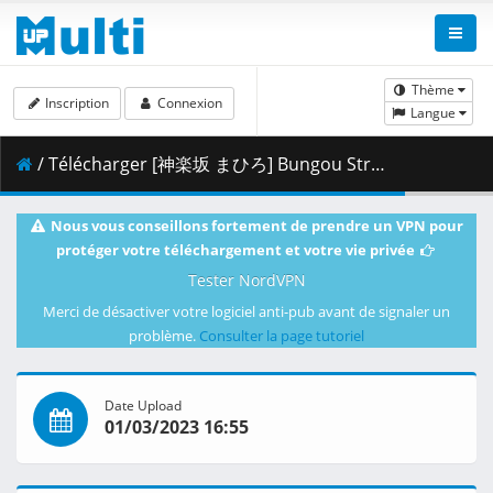
Thème
Inscription
Connexion
Langue
/ Télécharger [神楽坂 まひろ] Bungou Stray Dogs 4th Season - 46 (CR 1920x1080 AVC AAC MKV) [65F422D7].mkv.001 ( 461.15 MB )
Nous vous conseillons fortement de prendre un VPN pour
protéger votre téléchargement et votre vie privée
Tester NordVPN
Merci de désactiver votre logiciel anti-pub avant de signaler un
problème.
Consulter la page tutoriel
Date Upload
01/03/2023 16:55