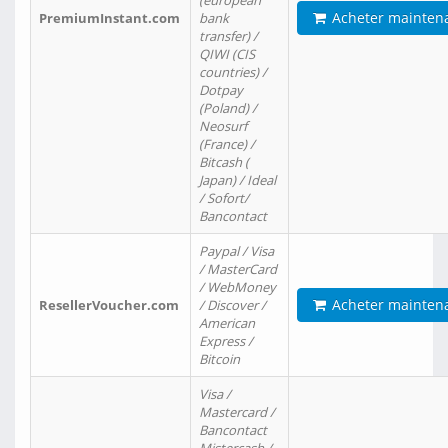
(european
Acheter mainten
PremiumInstant.com
bank
transfer) /
QIWI (CIS
countries) /
Dotpay
(Poland) /
Neosurf
(France) /
Bitcash (
Japan) / Ideal
/ Sofort/
Bancontact
Paypal / Visa
/ MasterCard
/ WebMoney
Acheter mainten
ResellerVoucher.com
/ Discover /
American
Express /
Bitcoin
Visa /
Mastercard /
Bancontact