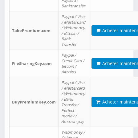
Paysera /
Banktransfer
Paypal / Visa
/ MasterCard
/ Webmoney
Acheter mainten
TakePremium.com
/ Bitcoin /
Bank
Transfer
Paypal /
Credit Card /
Acheter mainten
FileSharingKey.com
Bitcoin /
Altcoins
Paypal / Visa
/ Mastercard
/ Webmoney
/ Bank
Acheter mainten
BuyPremiumKey.com
Transfer /
Perfect
money /
Amazon pay
Webmoney /
Coingate