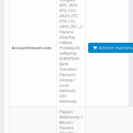
(BTC, BCH,
BTG, CVC,
DASH, ETC,
ETH, LTC,
OMG, ZEC…) /
Paysera
(EasyPay,
mBank,
Acheter mainten
AccountInstant.com
Przelewy24,
SafetyPay,
EUROPEAN
Bank
Transfer) /
Payssion,
Giropay /
Local
Methods
(20+
Methods)
Paypal /
Webmoney /
Bitcoin /
Paysera