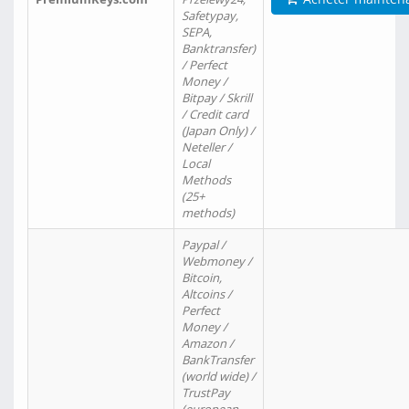
Safetypay,
SEPA,
Banktransfer)
/ Perfect
Money /
Bitpay / Skrill
/ Credit card
(Japan Only) /
Neteller /
Local
Methods
(25+
methods)
Paypal /
Webmoney /
Bitcoin,
Altcoins /
Perfect
Money /
Amazon /
BankTransfer
(world wide) /
TrustPay