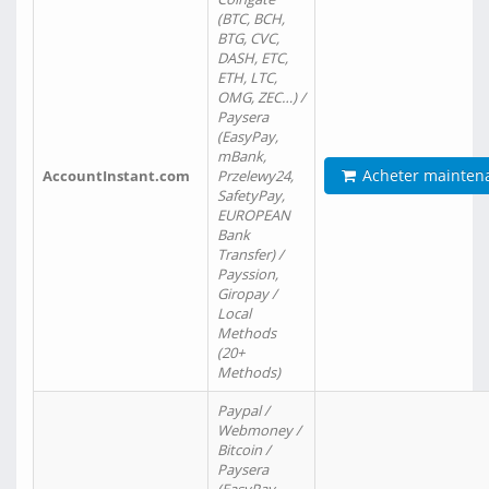
(BTC, BCH,
BTG, CVC,
DASH, ETC,
ETH, LTC,
OMG, ZEC…) /
Paysera
(EasyPay,
mBank,
Acheter mainten
AccountInstant.com
Przelewy24,
SafetyPay,
EUROPEAN
Bank
Transfer) /
Payssion,
Giropay /
Local
Methods
(20+
Methods)
Paypal /
Webmoney /
Bitcoin /
Paysera