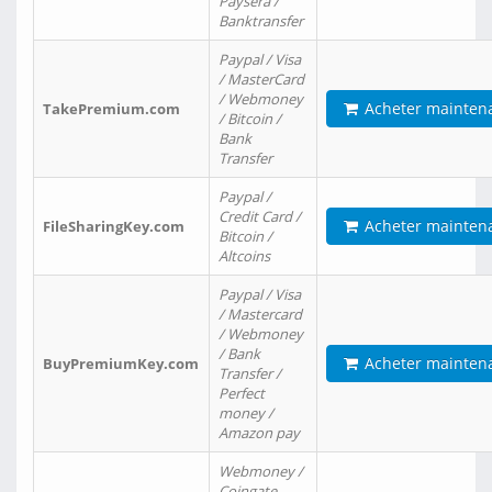
Paysera /
Banktransfer
Paypal / Visa
/ MasterCard
/ Webmoney
Acheter mainten
TakePremium.com
/ Bitcoin /
Bank
Transfer
Paypal /
Credit Card /
Acheter mainten
FileSharingKey.com
Bitcoin /
Altcoins
Paypal / Visa
/ Mastercard
/ Webmoney
/ Bank
Acheter mainten
BuyPremiumKey.com
Transfer /
Perfect
money /
Amazon pay
Webmoney /
Coingate