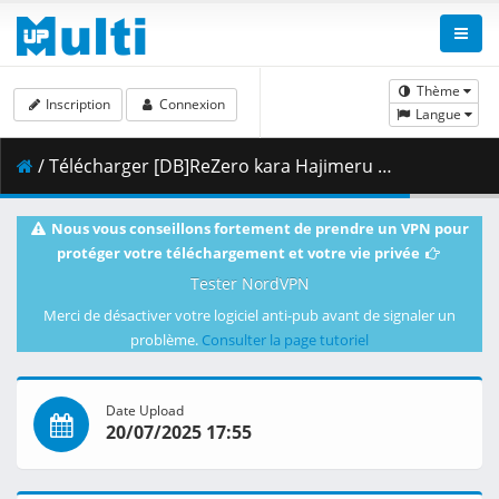
Thème
Inscription
Connexion
Langue
/ Télécharger [DB]ReZero kara Hajimeru Isekai Seikatsu 3rd Season_-_10_(Dual Audio_10bit_BD1080p_x265).mkv.001 ( 317.12 MB )
Nous vous conseillons fortement de prendre un VPN pour
protéger votre téléchargement et votre vie privée
Tester NordVPN
Merci de désactiver votre logiciel anti-pub avant de signaler un
problème.
Consulter la page tutoriel
Date Upload
20/07/2025 17:55