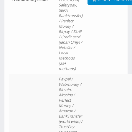
Safetypay,
SEPA,
Banktransfer)
/ Perfect
Money /
Bitpay / Skrill
/ Credit card
(Japan Only) /
Neteller /
Local
Methods
(25+
methods)
Paypal /
Webmoney /
Bitcoin,
Altcoins /
Perfect
Money /
Amazon /
BankTransfer
(world wide) /
TrustPay