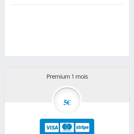
Premium 1 mois
5€