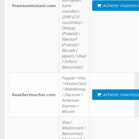
(european
Acheter mainten
PremiumInstant.com
bank
transfer) /
QIWI (CIS
countries) /
Dotpay
(Poland) /
Neosurf
(France) /
Bitcash (
Japan) / Ideal
/ Sofort/
Bancontact
Paypal / Visa
/ MasterCard
/ WebMoney
Acheter mainten
ResellerVoucher.com
/ Discover /
American
Express /
Bitcoin
Visa /
Mastercard /
Bancontact