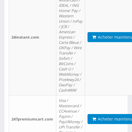
Mistercash /
iDEAL / ING
Home' Pay /
Western
Union / InPay
/ JCB /
American
Acheter mainten
24instant.com
Express /
Carte Bleue /
OKPay / Wire
Transfer /
Sofort /
BitCoins /
Cash U /
WebMoney /
Przelewy24 /
DaoPay /
Cash4WM
Visa /
Mastercard /
CCAvenue /
Paytm /
Acheter mainten
247premiumcart.com
PayUMoney /
UPi Transfer /