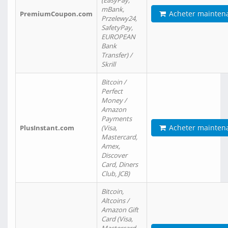
(EasyPay,
mBank,
Acheter mainten
PremiumCoupon.com
Przelewy24,
SafetyPay,
EUROPEAN
Bank
Transfer) /
Skrill
Bitcoin /
Perfect
Money /
Amazon
Payments
Acheter mainten
PlusInstant.com
(Visa,
Mastercard,
Amex,
Discover
Card, Diners
Club, JCB)
Bitcoin,
Altcoins /
Amazon Gift
Card (Visa,