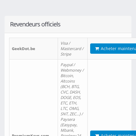
Revendeurs officiels
Visa /
Acheter mainten
GeekDot.be
Mastercard /
Stripe
Paypal /
Webmoney /
Bitcoin,
Altcoins
(BCH, BTG,
CVC, DASH,
DOGE, EOS,
ETC, ETH,
LTC, OMG,
SNT, ZEC…) /
Paysera
(Easypay,
Mbank,
Acheter mainten
PremiumKeys.com
Przelewy24,