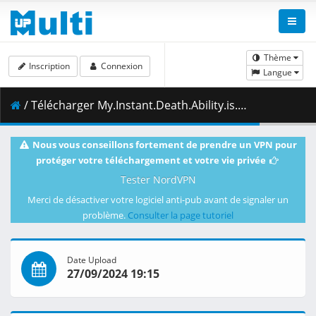
Thème
Inscription
Connexion
Langue
/ Télécharger My.Instant.Death.Ability.is.Overpowered.S01E11.Phase.2.1080p.HIDIVE.WEB-DL.DUAL.AAC2.0.H.264.MSubs-ToonsHub.mkv.001 ( 475.18 MB )
Nous vous conseillons fortement de prendre un VPN pour
protéger votre téléchargement et votre vie privée
Tester NordVPN
Merci de désactiver votre logiciel anti-pub avant de signaler un
problème.
Consulter la page tutoriel
Date Upload
27/09/2024 19:15