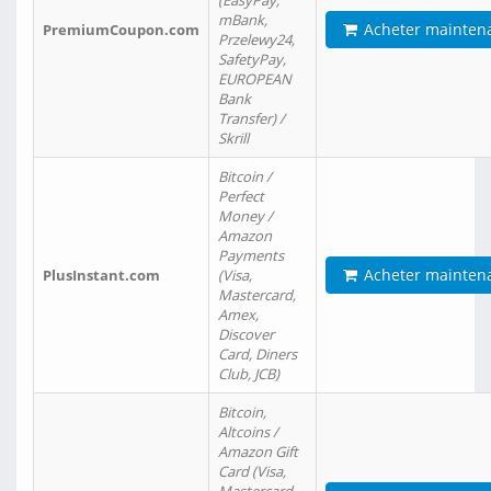
(EasyPay,
mBank,
Acheter mainten
PremiumCoupon.com
Przelewy24,
SafetyPay,
EUROPEAN
Bank
Transfer) /
Skrill
Bitcoin /
Perfect
Money /
Amazon
Payments
Acheter mainten
PlusInstant.com
(Visa,
Mastercard,
Amex,
Discover
Card, Diners
Club, JCB)
Bitcoin,
Altcoins /
Amazon Gift
Card (Visa,