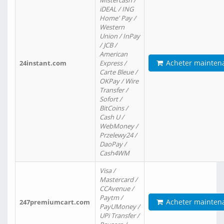
Mistercash /
iDEAL / ING
Home' Pay /
Western
Union / InPay
/ JCB /
American
Acheter mainten
24instant.com
Express /
Carte Bleue /
OKPay / Wire
Transfer /
Sofort /
BitCoins /
Cash U /
WebMoney /
Przelewy24 /
DaoPay /
Cash4WM
Visa /
Mastercard /
CCAvenue /
Paytm /
Acheter mainten
247premiumcart.com
PayUMoney /
UPi Transfer /