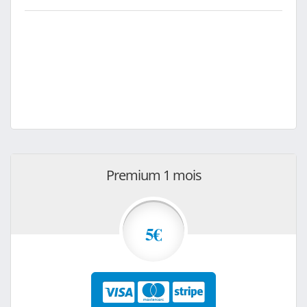
Premium 1 mois
5€