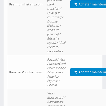
(european
Acheter mainten
PremiumInstant.com
bank
transfer) /
QIWI (CIS
countries) /
Dotpay
(Poland) /
Neosurf
(France) /
Bitcash (
Japan) / Ideal
/ Sofort/
Bancontact
Paypal / Visa
/ MasterCard
/ WebMoney
Acheter mainten
ResellerVoucher.com
/ Discover /
American
Express /
Bitcoin
Visa /
Mastercard /
Bancontact