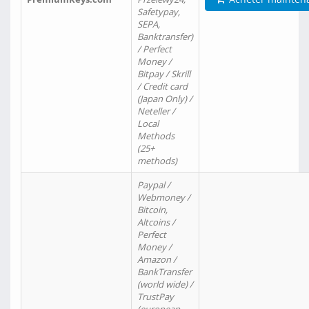
Safetypay,
SEPA,
Banktransfer)
/ Perfect
Money /
Bitpay / Skrill
/ Credit card
(Japan Only) /
Neteller /
Local
Methods
(25+
methods)
Paypal /
Webmoney /
Bitcoin,
Altcoins /
Perfect
Money /
Amazon /
BankTransfer
(world wide) /
TrustPay