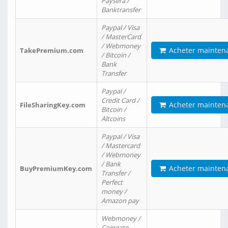
Paysera /
Banktransfer
Paypal / Visa
/ MasterCard
/ Webmoney
Acheter mainten
TakePremium.com
/ Bitcoin /
Bank
Transfer
Paypal /
Credit Card /
Acheter mainten
FileSharingKey.com
Bitcoin /
Altcoins
Paypal / Visa
/ Mastercard
/ Webmoney
/ Bank
Acheter mainten
BuyPremiumKey.com
Transfer /
Perfect
money /
Amazon pay
Webmoney /
Coingate