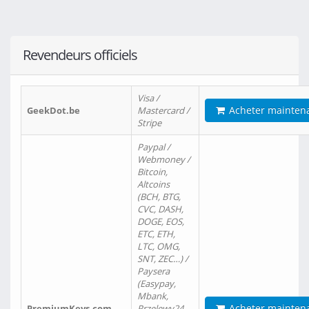
Revendeurs officiels
Visa /
Acheter mainten
GeekDot.be
Mastercard /
Stripe
Paypal /
Webmoney /
Bitcoin,
Altcoins
(BCH, BTG,
CVC, DASH,
DOGE, EOS,
ETC, ETH,
LTC, OMG,
SNT, ZEC…) /
Paysera
(Easypay,
Mbank,
Acheter mainten
PremiumKeys.com
Przelewy24,