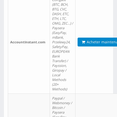
(BTC, BCH,
BTG, CVC,
DASH, ETC,
ETH, LTC,
OMG, ZEC…) /
Paysera
(EasyPay,
mBank,
Acheter mainten
AccountInstant.com
Przelewy24,
SafetyPay,
EUROPEAN
Bank
Transfer) /
Payssion,
Giropay /
Local
Methods
(20+
Methods)
Paypal /
Webmoney /
Bitcoin /
Paysera