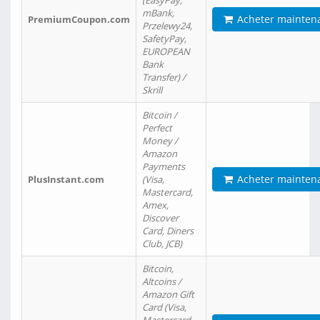
(EasyPay,
mBank,
Acheter mainten
PremiumCoupon.com
Przelewy24,
SafetyPay,
EUROPEAN
Bank
Transfer) /
Skrill
Bitcoin /
Perfect
Money /
Amazon
Payments
Acheter mainten
PlusInstant.com
(Visa,
Mastercard,
Amex,
Discover
Card, Diners
Club, JCB)
Bitcoin,
Altcoins /
Amazon Gift
Card (Visa,