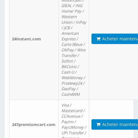
Mistercash /
iDEAL / ING
Home' Pay /
Western
Union / InPay
/ JCB /
American
Acheter mainten
24instant.com
Express /
Carte Bleue /
OKPay / Wire
Transfer /
Sofort /
BitCoins /
Cash U /
WebMoney /
Przelewy24 /
DaoPay /
Cash4WM
Visa /
Mastercard /
CCAvenue /
Paytm /
Acheter mainten
247premiumcart.com
PayUMoney /
UPi Transfer /