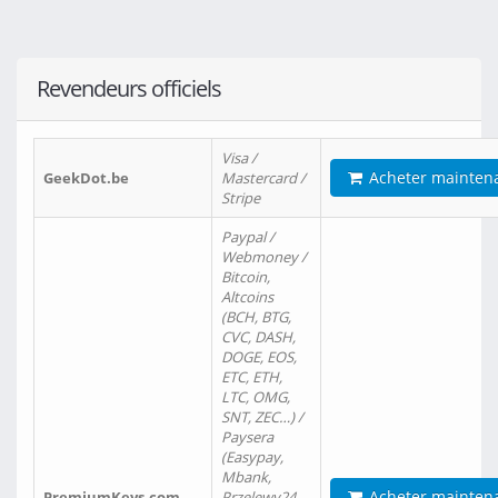
Revendeurs officiels
Visa /
Acheter mainten
GeekDot.be
Mastercard /
Stripe
Paypal /
Webmoney /
Bitcoin,
Altcoins
(BCH, BTG,
CVC, DASH,
DOGE, EOS,
ETC, ETH,
LTC, OMG,
SNT, ZEC…) /
Paysera
(Easypay,
Mbank,
Acheter mainten
PremiumKeys.com
Przelewy24,