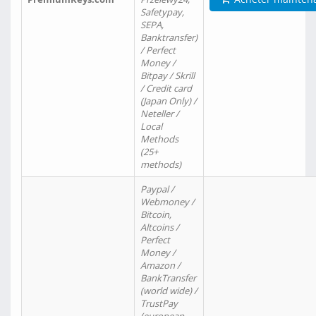
Safetypay,
SEPA,
Banktransfer)
/ Perfect
Money /
Bitpay / Skrill
/ Credit card
(Japan Only) /
Neteller /
Local
Methods
(25+
methods)
Paypal /
Webmoney /
Bitcoin,
Altcoins /
Perfect
Money /
Amazon /
BankTransfer
(world wide) /
TrustPay