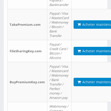
Paysera /
Banktransfer
Paypal / Visa
/ MasterCard
/ Webmoney
Acheter mainten
TakePremium.com
/ Bitcoin /
Bank
Transfer
Paypal /
Credit Card /
Acheter mainten
FileSharingKey.com
Bitcoin /
Altcoins
Paypal / Visa
/ Mastercard
/ Webmoney
/ Bank
Acheter mainten
BuyPremiumKey.com
Transfer /
Perfect
money /
Amazon pay
Webmoney /
Coingate