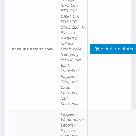
(BTC, BCH,
BTG, CVC,
DASH, ETC,
ETH, LTC,
OMG, ZEC…) /
Paysera
(EasyPay,
mBank,
Acheter mainten
AccountInstant.com
Przelewy24,
SafetyPay,
EUROPEAN
Bank
Transfer) /
Payssion,
Giropay /
Local
Methods
(20+
Methods)
Paypal /
Webmoney /
Bitcoin /
Paysera