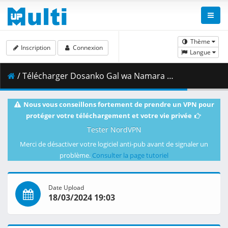
Thème
Inscription
Connexion
Langue
/ Télécharger Dosanko Gal wa Namara Menkoi - S01E11 - 720p WEB x264 -NanDesuKa (CR).mkv.002 ( 354.56 MB )
Nous vous conseillons fortement de prendre un VPN pour
protéger votre téléchargement et votre vie privée
Tester NordVPN
Merci de désactiver votre logiciel anti-pub avant de signaler un
problème.
Consulter la page tutoriel
Date Upload
18/03/2024 19:03