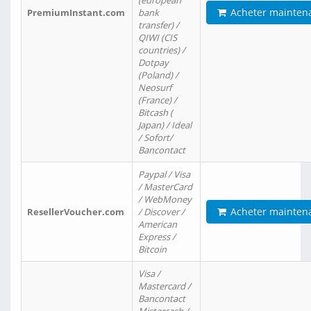
(european
Acheter mainten
PremiumInstant.com
bank
transfer) /
QIWI (CIS
countries) /
Dotpay
(Poland) /
Neosurf
(France) /
Bitcash (
Japan) / Ideal
/ Sofort/
Bancontact
Paypal / Visa
/ MasterCard
/ WebMoney
Acheter mainten
ResellerVoucher.com
/ Discover /
American
Express /
Bitcoin
Visa /
Mastercard /
Bancontact