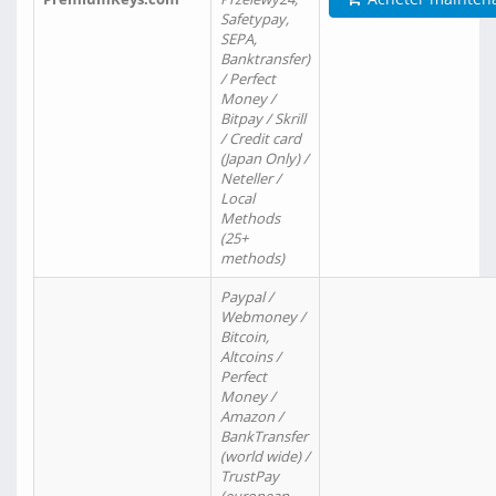
Safetypay,
SEPA,
Banktransfer)
/ Perfect
Money /
Bitpay / Skrill
/ Credit card
(Japan Only) /
Neteller /
Local
Methods
(25+
methods)
Paypal /
Webmoney /
Bitcoin,
Altcoins /
Perfect
Money /
Amazon /
BankTransfer
(world wide) /
TrustPay