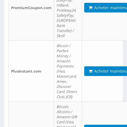
(EasyPay,
mBank,
Acheter mainten
PremiumCoupon.com
Przelewy24,
SafetyPay,
EUROPEAN
Bank
Transfer) /
Skrill
Bitcoin /
Perfect
Money /
Amazon
Payments
Acheter mainten
PlusInstant.com
(Visa,
Mastercard,
Amex,
Discover
Card, Diners
Club, JCB)
Bitcoin,
Altcoins /
Amazon Gift
Card (Visa,