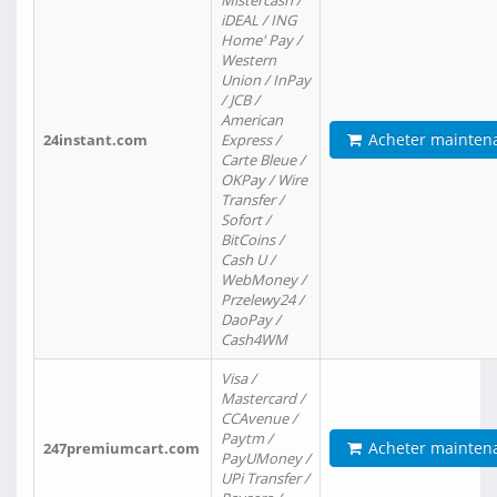
Mistercash /
iDEAL / ING
Home' Pay /
Western
Union / InPay
/ JCB /
American
Acheter mainten
24instant.com
Express /
Carte Bleue /
OKPay / Wire
Transfer /
Sofort /
BitCoins /
Cash U /
WebMoney /
Przelewy24 /
DaoPay /
Cash4WM
Visa /
Mastercard /
CCAvenue /
Paytm /
Acheter mainten
247premiumcart.com
PayUMoney /
UPi Transfer /