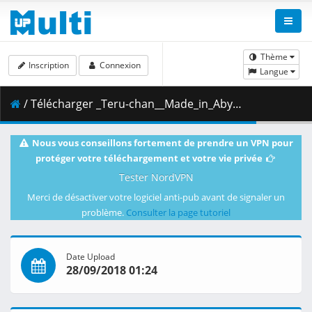
Thème
Inscription
Connexion
Langue
/ Télécharger _Teru-chan__Made_in_Abyss_-_10__BD_1080p_x264_10bit_FLAC_.mkv.001 ( 825.93 MB )
Nous vous conseillons fortement de prendre un VPN pour
protéger votre téléchargement et votre vie privée
Tester NordVPN
Merci de désactiver votre logiciel anti-pub avant de signaler un
problème.
Consulter la page tutoriel
Date Upload
28/09/2018 01:24