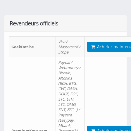
Revendeurs officiels
Visa /
Acheter mainten
GeekDot.be
Mastercard /
Stripe
Paypal /
Webmoney /
Bitcoin,
Altcoins
(BCH, BTG,
CVC, DASH,
DOGE, EOS,
ETC, ETH,
LTC, OMG,
SNT, ZEC…) /
Paysera
(Easypay,
Mbank,
Acheter mainten
PremiumKeys.com
Przelewy24,