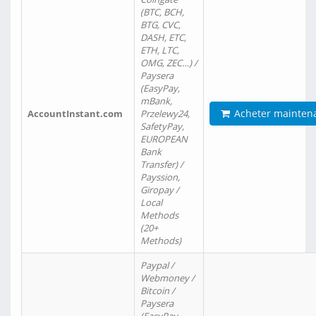
(BTC, BCH,
BTG, CVC,
DASH, ETC,
ETH, LTC,
OMG, ZEC…) /
Paysera
(EasyPay,
mBank,
Acheter mainten
AccountInstant.com
Przelewy24,
SafetyPay,
EUROPEAN
Bank
Transfer) /
Payssion,
Giropay /
Local
Methods
(20+
Methods)
Paypal /
Webmoney /
Bitcoin /
Paysera