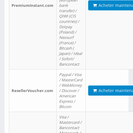
(european
Acheter mainten
PremiumInstant.com
bank
transfer) /
QIWI (CIS
countries) /
Dotpay
(Poland) /
Neosurf
(France) /
Bitcash (
Japan) / Ideal
/ Sofort/
Bancontact
Paypal / Visa
/ MasterCard
/ WebMoney
Acheter mainten
ResellerVoucher.com
/ Discover /
American
Express /
Bitcoin
Visa /
Mastercard /
Bancontact