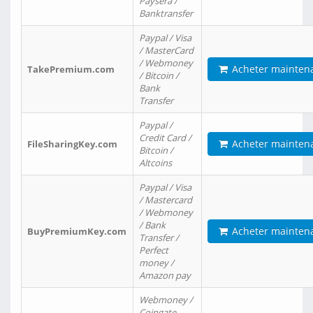
Paysera /
Banktransfer
Paypal / Visa
/ MasterCard
/ Webmoney
Acheter mainten
TakePremium.com
/ Bitcoin /
Bank
Transfer
Paypal /
Credit Card /
Acheter mainten
FileSharingKey.com
Bitcoin /
Altcoins
Paypal / Visa
/ Mastercard
/ Webmoney
/ Bank
Acheter mainten
BuyPremiumKey.com
Transfer /
Perfect
money /
Amazon pay
Webmoney /
Coingate