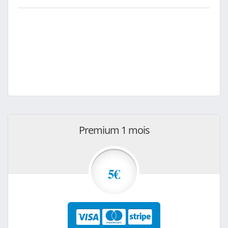
Premium 1 mois
5€