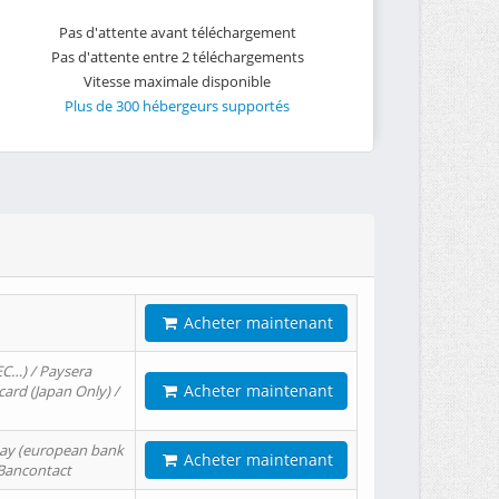
Pas d'attente avant téléchargement
Pas d'attente entre 2 téléchargements
Vitesse maximale disponible
Plus de 300 hébergeurs supportés
Acheter maintenant
EC…) / Paysera
Acheter maintenant
card (Japan Only) /
tPay (european bank
Acheter maintenant
/ Bancontact