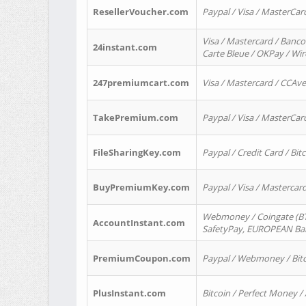
ResellerVoucher.com
Paypal / Visa / MasterCar
Visa / Mastercard / Banco
24instant.com
Carte Bleue / OKPay / Wi
247premiumcart.com
Visa / Mastercard / CCAv
TakePremium.com
Paypal / Visa / MasterCar
FileSharingKey.com
Paypal / Credit Card / Bitc
BuyPremiumKey.com
Paypal / Visa / Masterca
Webmoney / Coingate (BTC
AccountInstant.com
SafetyPay, EUROPEAN Bank
PremiumCoupon.com
Paypal / Webmoney / Bitc
PlusInstant.com
Bitcoin / Perfect Money /