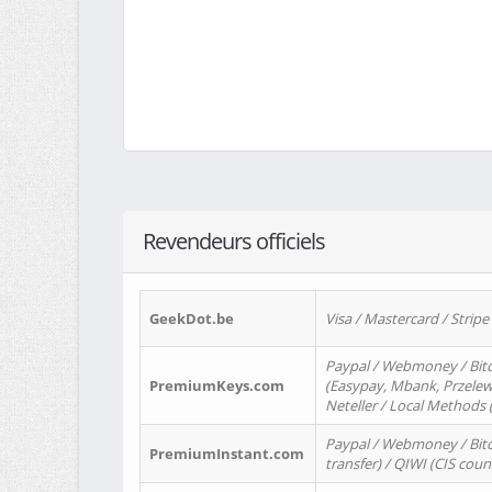
Revendeurs officiels
GeekDot.be
Visa / Mastercard / Stripe
Paypal / Webmoney / Bitc
PremiumKeys.com
(Easypay, Mbank, Przelewy2
Neteller / Local Methods
Paypal / Webmoney / Bitc
PremiumInstant.com
transfer) / QIWI (CIS coun