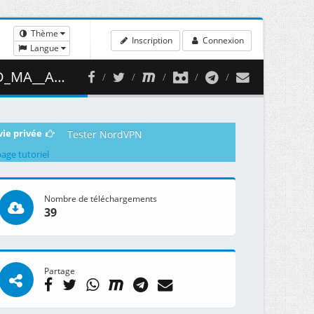
Thème
Inscription
Connexion
Langue
 316.28 MB )
vie privée
Tester NordVPN
page tutoriel
Nombre de téléchargements
39
Partage