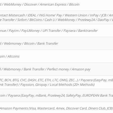
d / WebMoney / Discover / American Express / Bitcoin
ntact Mistercash / iDEAL / ING Home' Pay / Western Union / InPay / JCB / Am
re Transfer / Sofort / BitCoins / Cash U / WebMoney / Przelewy24 / DaoPay 
enue / Paytm / PayUMoney / UPi Transfer / Paysera / Banktransfer
d / Webmoney / Bitcoin / Bank Transfer
oin / Altcoins
rd / Webmoney / Bank Transfer / Perfect money / Amazon pay
, BCH, BTG, CVC, DASH, ETC, ETH, LTC, OMG, ZEC…) / Paysera (EasyPay, mB
 Transfer) / Payssion, Giropay / Local Methods (20+ Methods)
oin / Paysera (EasyPay, mBank, Przelewy24, SafetyPay, EUROPEAN Bank Transf
 Amazon Payments (Visa, Mastercard, Amex, Discover Card, Diners Club, JCB)