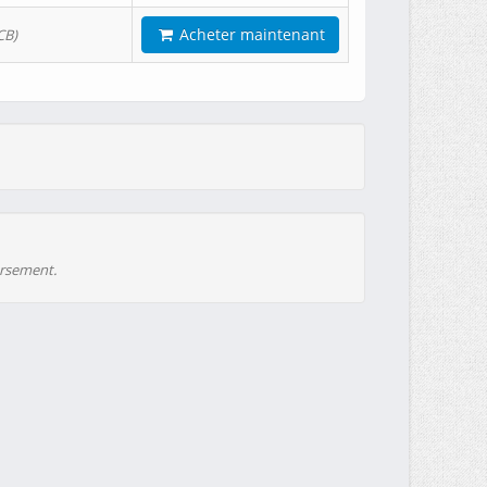
Acheter maintenant
CB)
ursement.