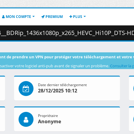
MON COMPTE
PREMIUM
PLUS
080p_x265_HEVC_Hi10P_DTS-HD_MA__AC3__Dual_Audio__sxales_.mkv.001 (
nt de prendre un VPN pour protéger votre téléchargement et votre 
sactiver votre logiciel anti-pub avant de signaler un problème.
Consulter la 
Date dernier téléchargement
28/12/2025 10:12
Propriétaire
Anonyme