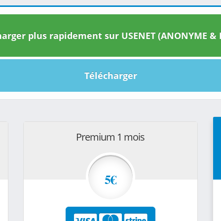
arger plus rapidement sur USENET (ANONYME & I
Télécharger
Premium 1 mois
5€