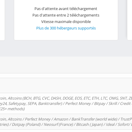
Pas d'attente avant téléchargement
Pas d'attente entre 2 téléchargements
Vitesse maximale disponible
Plus de 300 hébergeurs supportés
oin, Altcoins (BCH, BTG, CVC, DASH, DOGE, EOS, ETC, ETH, LTC, OMG, SNT, Z
4, Safetypay, SEPA, Banktransfer) / Perfect Money / Bitpay / Skrill / Credit 
 (25+ methods)
oin, Altcoins / Perfect Money / Amazon / BankTransfer (world wide) / Trus
tries) / Dotpay (Poland) / Neosurf (France) / Bitcash ( Japan) / Ideal / Sofort