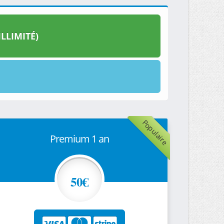
LLIMITÉ)
Populaire
Premium 1 an
50€