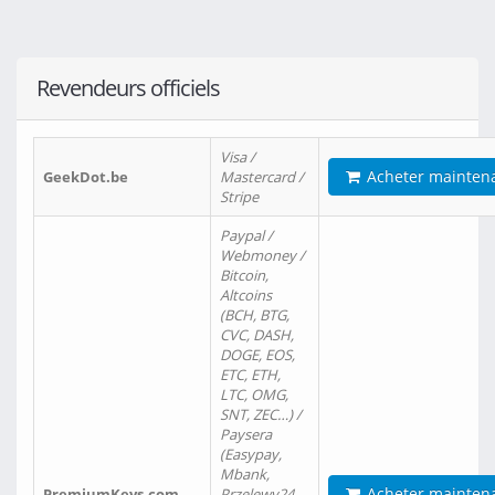
Revendeurs officiels
Visa /
Acheter mainten
GeekDot.be
Mastercard /
Stripe
Paypal /
Webmoney /
Bitcoin,
Altcoins
(BCH, BTG,
CVC, DASH,
DOGE, EOS,
ETC, ETH,
LTC, OMG,
SNT, ZEC…) /
Paysera
(Easypay,
Mbank,
Acheter mainten
PremiumKeys.com
Przelewy24,