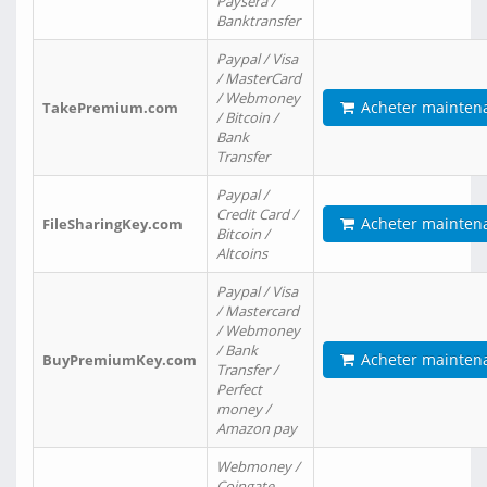
Paysera /
Banktransfer
Paypal / Visa
/ MasterCard
/ Webmoney
Acheter mainten
TakePremium.com
/ Bitcoin /
Bank
Transfer
Paypal /
Credit Card /
Acheter mainten
FileSharingKey.com
Bitcoin /
Altcoins
Paypal / Visa
/ Mastercard
/ Webmoney
/ Bank
Acheter mainten
BuyPremiumKey.com
Transfer /
Perfect
money /
Amazon pay
Webmoney /
Coingate