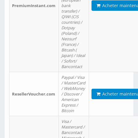
(european
Acheter mainten
PremiumInstant.com
bank
transfer) /
QIWI (CIS
countries) /
Dotpay
(Poland) /
Neosurf
(France) /
Bitcash (
Japan) / Ideal
/ Sofort/
Bancontact
Paypal / Visa
/ MasterCard
/ WebMoney
Acheter mainten
ResellerVoucher.com
/ Discover /
American
Express /
Bitcoin
Visa /
Mastercard /
Bancontact