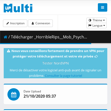
Thème
Inscription
Connexion
Langue
/ Télécharger _HorribleRips__Mob_Psycho_100_-_02__1080p_.mkv.002 ( 468.12 MB )
Nous vous conseillons fortement de prendre un VPN pour
protéger votre téléchargement et votre vie privée
Tester NordVPN
Merci de désactiver votre logiciel anti-pub avant de signaler un
problème.
Consulter la page tutoriel
Date Upload
21/10/2020 05:37