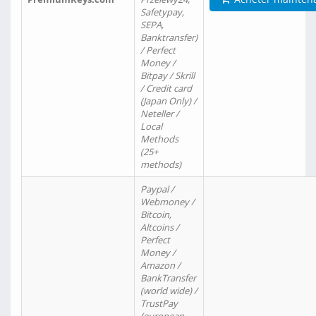
Safetypay,
SEPA,
Banktransfer)
/ Perfect
Money /
Bitpay / Skrill
/ Credit card
(Japan Only) /
Neteller /
Local
Methods
(25+
methods)
Paypal /
Webmoney /
Bitcoin,
Altcoins /
Perfect
Money /
Amazon /
BankTransfer
(world wide) /
TrustPay