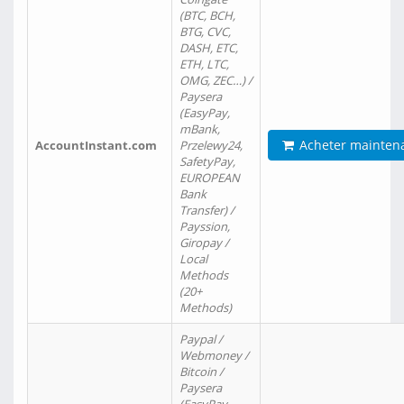
(BTC, BCH,
BTG, CVC,
DASH, ETC,
ETH, LTC,
OMG, ZEC…) /
Paysera
(EasyPay,
mBank,
Acheter mainten
AccountInstant.com
Przelewy24,
SafetyPay,
EUROPEAN
Bank
Transfer) /
Payssion,
Giropay /
Local
Methods
(20+
Methods)
Paypal /
Webmoney /
Bitcoin /
Paysera