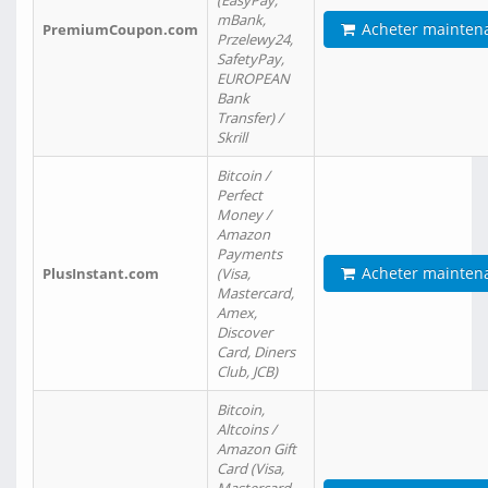
(EasyPay,
mBank,
Acheter mainten
PremiumCoupon.com
Przelewy24,
SafetyPay,
EUROPEAN
Bank
Transfer) /
Skrill
Bitcoin /
Perfect
Money /
Amazon
Payments
Acheter mainten
PlusInstant.com
(Visa,
Mastercard,
Amex,
Discover
Card, Diners
Club, JCB)
Bitcoin,
Altcoins /
Amazon Gift
Card (Visa,