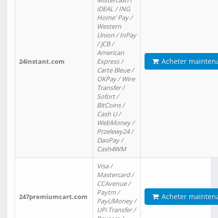
Mistercash /
iDEAL / ING
Home' Pay /
Western
Union / InPay
/ JCB /
American
Acheter mainten
24instant.com
Express /
Carte Bleue /
OKPay / Wire
Transfer /
Sofort /
BitCoins /
Cash U /
WebMoney /
Przelewy24 /
DaoPay /
Cash4WM
Visa /
Mastercard /
CCAvenue /
Paytm /
Acheter mainten
247premiumcart.com
PayUMoney /
UPi Transfer /