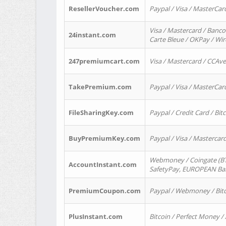
ResellerVoucher.com
Paypal / Visa / MasterCar
Visa / Mastercard / Banco
24instant.com
Carte Bleue / OKPay / Wi
247premiumcart.com
Visa / Mastercard / CCAv
TakePremium.com
Paypal / Visa / MasterCar
FileSharingKey.com
Paypal / Credit Card / Bitc
BuyPremiumKey.com
Paypal / Visa / Masterca
Webmoney / Coingate (BTC
AccountInstant.com
SafetyPay, EUROPEAN Bank
PremiumCoupon.com
Paypal / Webmoney / Bitc
PlusInstant.com
Bitcoin / Perfect Money /