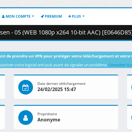
MON COMPTE
PREMIUM
PLUS
 - 05 (WEB 1080p x264 10-bit AAC) [E0646D85].mkv.002 ( 
nt de prendre un VPN pour protéger votre téléchargement et votre 
sactiver votre logiciel anti-pub avant de signaler un problème.
Consulter la 
Date dernier téléchargement
24/02/2025 15:47
Propriétaire
Anonyme