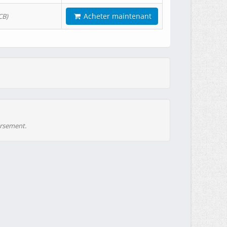
Acheter maintenant
CB)
ursement.