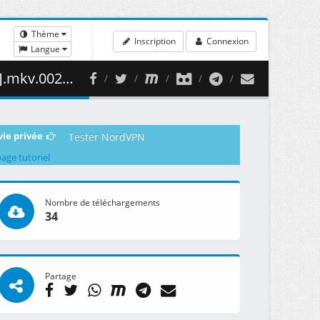
Thème
Inscription
Connexion
Langue
458.98 MB )
vie privée
Tester NordVPN
page tutoriel
Nombre de téléchargements
34
Partage