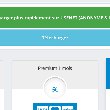
arger plus rapidement sur USENET (ANONYME & I
Télécharger
Premium 1 mois
5€