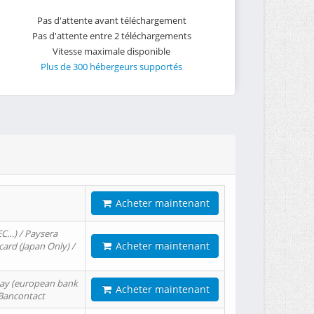
Pas d'attente avant téléchargement
Pas d'attente entre 2 téléchargements
Vitesse maximale disponible
Plus de 300 hébergeurs supportés
Acheter maintenant
EC…) / Paysera
Acheter maintenant
card (Japan Only) /
tPay (european bank
Acheter maintenant
/ Bancontact