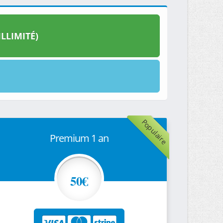
LLIMITÉ)
Populaire
Premium 1 an
50€