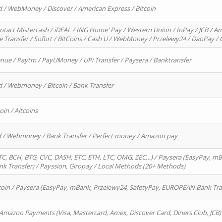
d / WebMoney / Discover / American Express / Bitcoin
ntact Mistercash / iDEAL / ING Home' Pay / Western Union / InPay / JCB / Am
re Transfer / Sofort / BitCoins / Cash U / WebMoney / Przelewy24 / DaoPay 
enue / Paytm / PayUMoney / UPi Transfer / Paysera / Banktransfer
d / Webmoney / Bitcoin / Bank Transfer
oin / Altcoins
rd / Webmoney / Bank Transfer / Perfect money / Amazon pay
, BCH, BTG, CVC, DASH, ETC, ETH, LTC, OMG, ZEC…) / Paysera (EasyPay, mB
 Transfer) / Payssion, Giropay / Local Methods (20+ Methods)
oin / Paysera (EasyPay, mBank, Przelewy24, SafetyPay, EUROPEAN Bank Transf
 Amazon Payments (Visa, Mastercard, Amex, Discover Card, Diners Club, JCB)