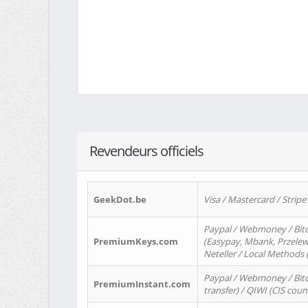
Revendeurs officiels
GeekDot.be
Visa / Mastercard / Stripe
Paypal / Webmoney / Bitc
PremiumKeys.com
(Easypay, Mbank, Przelewy2
Neteller / Local Methods
Paypal / Webmoney / Bitc
PremiumInstant.com
transfer) / QIWI (CIS coun