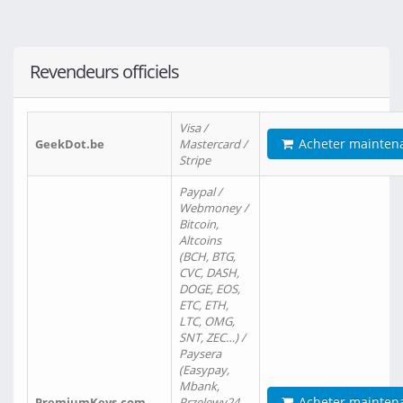
Revendeurs officiels
Visa /
Acheter mainten
GeekDot.be
Mastercard /
Stripe
Paypal /
Webmoney /
Bitcoin,
Altcoins
(BCH, BTG,
CVC, DASH,
DOGE, EOS,
ETC, ETH,
LTC, OMG,
SNT, ZEC…) /
Paysera
(Easypay,
Mbank,
Acheter mainten
PremiumKeys.com
Przelewy24,