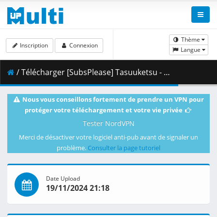
Thème
Inscription
Connexion
Langue
/ Télécharger [SubsPlease] Tasuuketsu - 19 (720p) [94124469].mkv.001 ( 338.79 MB )
Nous vous conseillons fortement de prendre un VPN pour
protéger votre téléchargement et votre vie privée
Tester NordVPN
Merci de désactiver votre logiciel anti-pub avant de signaler un
problème.
Consulter la page tutoriel
Date Upload
19/11/2024 21:18