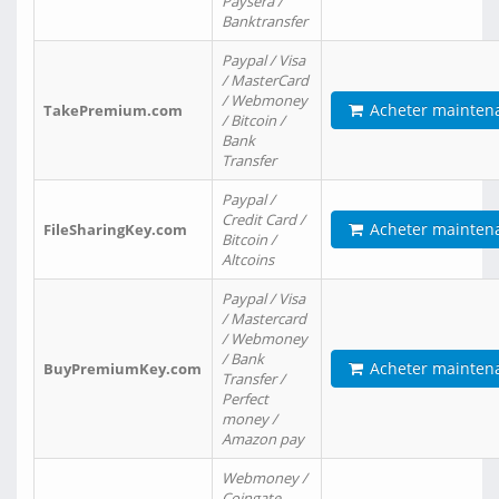
Paysera /
Banktransfer
Paypal / Visa
/ MasterCard
/ Webmoney
Acheter mainten
TakePremium.com
/ Bitcoin /
Bank
Transfer
Paypal /
Credit Card /
Acheter mainten
FileSharingKey.com
Bitcoin /
Altcoins
Paypal / Visa
/ Mastercard
/ Webmoney
/ Bank
Acheter mainten
BuyPremiumKey.com
Transfer /
Perfect
money /
Amazon pay
Webmoney /
Coingate