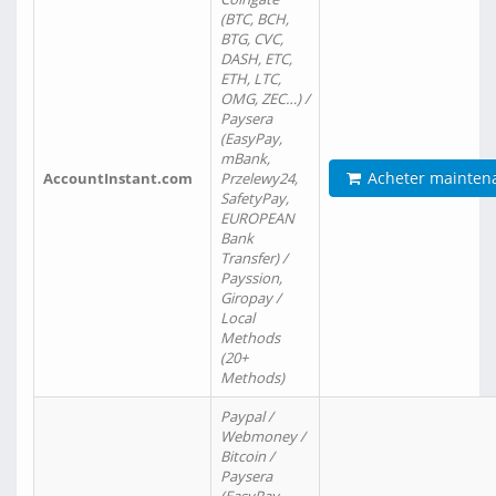
(BTC, BCH,
BTG, CVC,
DASH, ETC,
ETH, LTC,
OMG, ZEC…) /
Paysera
(EasyPay,
mBank,
Acheter mainten
AccountInstant.com
Przelewy24,
SafetyPay,
EUROPEAN
Bank
Transfer) /
Payssion,
Giropay /
Local
Methods
(20+
Methods)
Paypal /
Webmoney /
Bitcoin /
Paysera