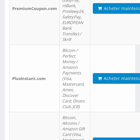
(EasyPay,
mBank,
Acheter mainten
PremiumCoupon.com
Przelewy24,
SafetyPay,
EUROPEAN
Bank
Transfer) /
Skrill
Bitcoin /
Perfect
Money /
Amazon
Payments
Acheter mainten
PlusInstant.com
(Visa,
Mastercard,
Amex,
Discover
Card, Diners
Club, JCB)
Bitcoin,
Altcoins /
Amazon Gift
Card (Visa,