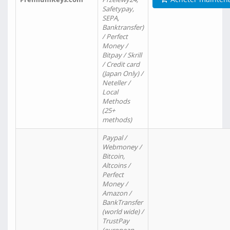
Safetypay,
SEPA,
Banktransfer)
/ Perfect
Money /
Bitpay / Skrill
/ Credit card
(Japan Only) /
Neteller /
Local
Methods
(25+
methods)
Paypal /
Webmoney /
Bitcoin,
Altcoins /
Perfect
Money /
Amazon /
BankTransfer
(world wide) /
TrustPay