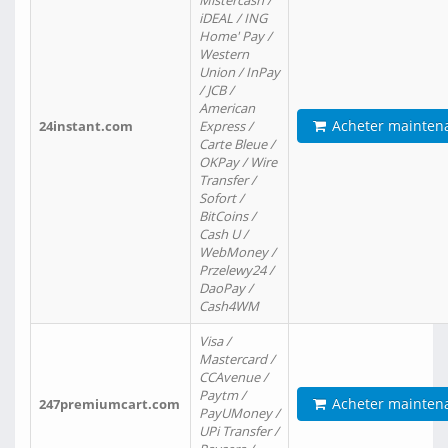
Mistercash /
iDEAL / ING
Home' Pay /
Western
Union / InPay
/ JCB /
American
Acheter mainten
24instant.com
Express /
Carte Bleue /
OKPay / Wire
Transfer /
Sofort /
BitCoins /
Cash U /
WebMoney /
Przelewy24 /
DaoPay /
Cash4WM
Visa /
Mastercard /
CCAvenue /
Paytm /
Acheter mainten
247premiumcart.com
PayUMoney /
UPi Transfer /