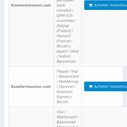
(european
Acheter mainten
PremiumInstant.com
bank
transfer) /
QIWI (CIS
countries) /
Dotpay
(Poland) /
Neosurf
(France) /
Bitcash (
Japan) / Ideal
/ Sofort/
Bancontact
Paypal / Visa
/ MasterCard
/ WebMoney
Acheter mainten
ResellerVoucher.com
/ Discover /
American
Express /
Bitcoin
Visa /
Mastercard /
Bancontact